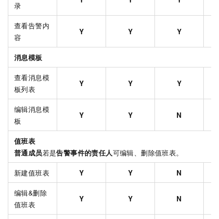
录
查看告警内
Y
Y
Y
容
消息模板
查看消息模
Y
Y
Y
板列表
编辑消息模
Y
Y
N
板
值班表
普通成员
若是
告警事件的责任人
可编辑、删除值班表。
新建值班表
Y
Y
N
编辑&删除
Y
Y
N
值班表