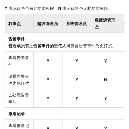
Y
表示该角色有此功能权限；
N
表示该角色无此功能权限。
数据源管理
权限点
超级管理员
系统管理员
安
员
告警事件
普通成员
若是
告警事件的责任人
可设置告警事件为免打扰。
查看告警事
Y
Y
Y
件
设置告警事
Y
Y
N
件为免打扰
去处理告警
Y
Y
Y
事件
推送记录
查看推送记
Y
Y
Y