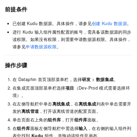
前提条件
已创建
Kudu
数据源。具体操作，请参见
创建
Kudu
数据源
。
进行
Kudu
输入组件属性配置的账号，需具备该数据源的同步
读权限。如果没有权限，则需要申请数据源权限。具体操作，
请参见
申请数据源权限
。
操作步骤
在
Dataphin
首页顶部菜单栏，选择
研发
>
数据集成
。
在集成页面顶部菜单栏选择
项目
（Dev-Prod
模式需要选择环
境）。
在左侧导航栏中单击
离线集成
，在
离线集成
列表中单击需要开
发的
离线管道
，打开该离线管道的配置页面。
单击页面右上角的
组件库
，打开
组件库
面板。
在
组件库
面板左侧导航栏中需选择
输入
，在右侧的输入组件列
表中找到
Kudu
组件，并拖动该组件至画布。