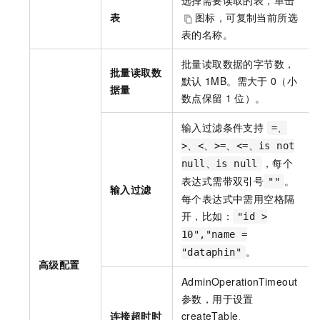
选择需要读取的表，单击
表
图标，可复制当前所选
表的名称。
批量读取数据的字节数，
批量读取数
默认
1MB。需大于
0（小
据量
数点保留
1
位）。
输入过滤条件支持
=、
>、<、>=、<=、is not
，每个
null、is null
表达式需带双引号
。
""
输入过滤
每个表达式中需用空格隔
开，比如：
"id >
10","name =
。
"dataphin"
高级配置
AdminOperationTimeout
参数，用于设置
连接超时时
createTable、