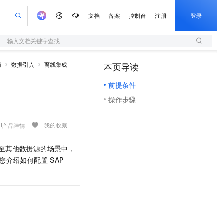
文档
备案
控制台
注册
登录
输入文档关键字查找
验
作计划
器
AI 活动
专业服务
服务伙伴合作计划
开发者社区
加入我们
服务平台百炼
阿里云 OPC 创新助力计划
南
数据引入
离线集成
本页导读
（0）
一站式生成采购清单，支持单品或批量购买
S
io：打造专属 AI 语音助手
S产品伙伴计划（繁花）
峰会
造的大模型服务与应用开发平台
轻量应用服务器
一句话生成原生可编辑精美 PPT 文稿
AI 生产力先锋
Al MaaS 服务伙伴赋能合作
域名
博文
Careers
至高可申请百万元
前提条件
性可伸缩的云计算服务
开启高性价比 AI 编程新体验
Qwen-Audio-3.0-Realtime 端到端实时语音角色扮演
输入一句话想法, 轻松生成专业的 PPT
先锋实践拓展 AI 生产力的边界
快速构建应用程序和网站，即刻迈出上云第一步
Token 补贴，五大权
计划
海大会
伙伴信用分合作计划
商标
问答
社会招聘
操作步骤
益加速 OPC 成功
S
eek-V4-Pro
数字证书管理服务（原SSL证书）
一键部署幻兽帕鲁游戏服务器
飞天发布时刻
HOT
划
备案
电子书
校园招聘
pSeek-V4-Pro
视频创作，一键激活电商全链路生产力
全托管，含MySQL、PostgreSQL、SQL Server、MariaDB多引擎
实现全站HTTPS，呈现可信的WEB访问
一键购买专属联机服务器，轻松开启游戏
所见，即是所愿
更多支持
我的收藏
产品详情
划
公司注册
镜像站
视频生成
语音识别与合成
专属 QwenPaw
短信服务
漫剧工坊：一站式动画创作平台
AI 实训营
HOT
合作伙伴培训与认证
划
上云迁移
的智能体编程平台
站生成，高效打造优质广告素材
从聊天伙伴进化为能主动干活的本地数字员工
快速生产连贯的高质量长漫剧
从基础到进阶，Agent 创客手把手教你
国内短信简单易用，安全可靠，秒级触达，全球覆盖200+国家和地区。
至其他数据源的场景中，
e-1.1-T2V
Qwen3-TTS-Flash
lScope
我要反馈
查询合作伙伴
您介绍如何配置
SAP
畅细腻的高质量视频
离线语音合成大模型，多语言方言自适应，低延迟高稳定
n Alibaba Cloud ISV 合作
代维服务
olarDB
建企业门户网站
大数据开发治理平台 DataWorks
10 分钟搭建微信、支付宝小程序
创新加速
ope
登录合作伙伴管理后台
我要建议
站，无忧落地极速上线
以可视化方式快速构建移动和 PC 门户网站
100%兼容MySQL、PostgreSQL，兼容Oracle，支持集中和分布式
高效部署网站，快速应用到小程序
Data Agent 驱动的一站式 Data+AI 开发治理平台
e-1.1-I2V
Cosyvoice-V3-Flash
安全
畅自然，细节丰富
高表现力语音合成大模型，语音克隆听感自然
我要投诉
上云场景组合购
伴
边界网络安全防护产品
漫剧创作，剧本、分镜、视频高效生成
覆盖90%+业务场景，专享组合折扣价
2V
VPN
Fun-ASR