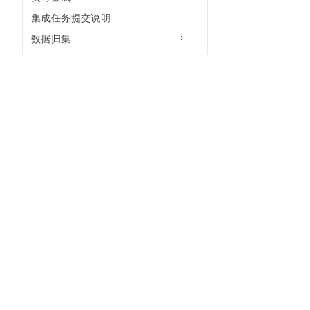
集成任务提交说明
数据归集
整库迁移
附录：开发参考
常见问题
数据开发
标签工厂
分析平台
为什么选择阿里云
大模型
产品和定
发布与运维
什么是云计算
千问大模型
全部产品
资产治理
全球基础设施
大模型服务
免费试用
资产运营
技术领先
AI应用构建
产品动态
数据服务
稳定可靠
产品定价
告警中心
安全合规
配置报价
通知中心
分析师报告
云上成本
超级X（智能应用）