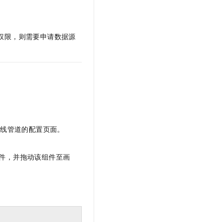
文戏情感细腻自然，动作戏激烈拳拳到肉，实现更强表演能力
支持中英文自由切换，具备更强的噪声鲁棒性
云聚AI 严选权益
SSL 证书
，一键激活高效办公新体验
精选AI产品，从模型到应用全链提效
堡垒机
权限，则需要申请数据源
AI 用量加速计划
应用
防火墙
、识别商机，让客服更高效、服务更出色。
新老同享，达量后返
千问办公
主机安全
NEW
的智能体编程平台
一站式AI生产力平台
AI 应用及服务市场
伶鹊
企业级人与Agent协作平台，接入和调度多个数字员工
智能客服平台，对话机器人、对话分析、智能外呼
AI 应用
大模型服务平台百炼 - 全妙
离线管道的配置页面。
大模型
应用创作平台
多模态内容创作工具，已接入 DeepSeek
自然语言处理
件，并拖动该组件至画
数据标注
机器学习
息提取
与 AI 智能体进行实时音视频通话
从文本、图片、视频中提取结构化的属性信息
构建支持视频理解的 AI 音视频实时通话应用