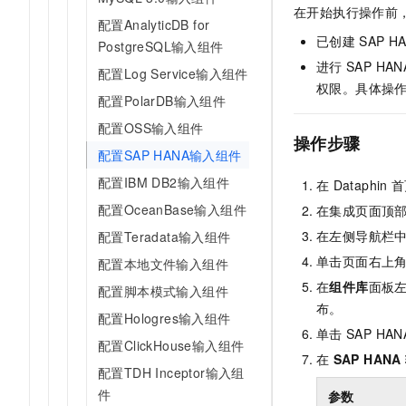
在开始执行操作前
AI 产品 免费试用
网络
安全
云开发大赛
配置AnalyticDB for
Tableau 订阅
1亿+ 大模型 tokens 和 
已创建
SAP H
PostgreSQL输入组件
可观测
入门学习赛
中间件
AI空中课堂在线直播课
进行
SAP HAN
140+云产品 免费试用
配置Log Service输入组件
大模型服务
权限。具体操
上云与迁云
产品新客免费试用，最长1
数据库
配置PolarDB输入组件
生态解决方案
千问AI平台-Token Plan
企业出海
大模型ACA认证体验
配置OSS输入组件
大数据计算
操作步骤
助力企业全员 AI 认知与能
行业生态解决方案
配置SAP HANA输入组件
政企业务
媒体服务
千问AI平台-模型体验
配置IBM DB2输入组件
开发者生态解决方案
在
Dataphin
首
在线体验全尺寸、多种模态
企业服务与云通信
配置OceanBase输入组件
在集成页面顶
AI 开发和 AI 应用解决
Happy 系列大模型
在左侧导航栏
配置Teradata输入组件
域名与网站
单击页面右上
配置本地文件输入组件
终端用户计算
在
组件库
面板
配置脚本模式输入组件
布。
Serverless
配置Hologres输入组件
大模型解决方案
单击
SAP HAN
配置ClickHouse输入组件
开发工具
在
SAP HANA
快速部署 Dify，高效搭建 
配置TDH Inceptor输入组
迁移与运维管理
件
参数