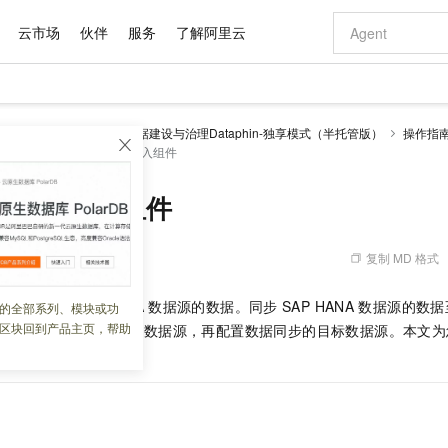
云市场
伙伴
服务
了解阿里云
AI 特惠
数据与 API
成为产品伙伴
企业增值服务
最佳实践
价格计算器
AI 场景体
基础软件
产品伙伴合
阿里云认证
市场活动
配置报价
大模型
理 Dataphin
智能数据建设与治理Dataphin-独享模式（半托管版）
操作指
自助选配和估算价格
组件
配置SAP HANA输入组件
新方式
域名与网站
睿译宝，AI翻译排版一步到位
智启 AI 普惠权益
产品生态集成认证中心
企业支持计划
云上春晚
千问官方 MaaS 平台，为开发者和 Agent 而生，新用户赠送 1 亿 + tokens 额度
云服务器 EC
Qwen Aud
AI Coding
阿里云Maa
2026 阿里云
为企业打
数据集
Windows
大模型认证
模型
NEW
NEW
交付可用成果
值低价云产品抢先购
提供智能易用的域名与建站服务
上传文档即自动完成翻译和格式还原
至高享 1亿+免费 tokens，加速 Al 应用落地
安全可靠、弹
智能编程，一键
产品生态伙伴
专家技术服务
云上奥运之旅
弹性计算合作
阿里云中企出
手机三要素
宝塔 Linux
全部认证
 HANA输入组件
价格优势
有专属领域专家
对象存储 OSS
GLM-5.2：长任务时代开源旗舰模型
阿里云 OPC 创新助力计划
云数据库 RD
即刻拥有 DeepS
AI 电商营销
产品生态伙伴工作台
企业增值服务台
云栖战略参考
云存储合作计
云栖大会
身份实名认证
CentOS
训练营
推动算力普惠，释放技术红利
的大模型服务
最高返9万
多领域专家智能体,一键组建 AI 虚拟交付团队
至高百万元 Token 补贴，加速一人公司成长
稳定、安全、高性价比、高性能的云存储服务
真正可用的 1M 上下文,一次完成代码全链路开发
轻松解锁专属 Dee
从图文生成到
复制 MD 格式
 05:34:43
云上的中国
数据库合作计
活动全景
短信
Docker
图片和
站式影视创作平台
人工智能平台 PAI
Hermes Agent，打造自进化智能体
Token Plan 模型订阅计划
Qoder
5 分钟轻松部署
AI 广告创作
企业成长
大模型
NEW
信息公告
看见新力量
云网络合作计
OCR 文字识别
JAVA
级电脑
证享300元代金券
可视化编排打通从文字构思到成片全链路闭环
一站式AI开发、训练和推理服务
自主进化，持久记忆，越用越聪明
Qwen3.8-Max 首发尝鲜，限时加量 10 倍，夜间低至2折
面向真实软件
图文、视频一
件用于读取
SAP HANA
数据源的数据。同步
SAP HANA
数据源的数据
的全部系列、模块或功
Kimi-K3
HappyHors
NEW
魔搭 Mode
loud
服务实践
官网公告
区块回到产品主页，帮助
 HANA
输入组件读取的数据源，再配置数据同步的目标数据源。本文为
Kimi 最新旗舰模型，长程编程与推理利器
让文字生成流
金融模力时刻
Salesforce O
版
发票查验
全能环境
Qoder CN
Claude Code + GStack 打造工程团队
千问办公，限时限量积分加倍
云原生数据库 P
低代码高效构
AI 建站
NEW
作计划
计划
创新中心
魔搭 ModelSc
健康状态
让AI从“聊天伙伴”进化为能干活的“数字员工”
覆盖公网/内网、递归/权威、移动APP等全场景解析服务
安装技能 GStack，拥有专属 AI 工程团队
你的AI工作搭子，覆盖日常办公高频场景
基于千问大模型等，支持代码智能生成、研发智能问答
0 代码专业建
客户案例
天气预报查询
操作系统
Deepseek-v4-pro
HappyHors
态合作计划
态智能体模型
旗舰 MoE 大模型，百万上下文与顶尖推理能力
图生视频，流
Compute
同享
容器服务 Kubernetes 版 ACK
万小智 AI 建站低至 15元/月
云防火墙
AI 短剧/漫剧
快递物流查询
WordPress
成为服务伙
高校合作
式云数据仓库
点，立即开启云上创新
提供一站式管理容器应用的 K8s 服务
送.CN域名，送备案服务码
云原生的云上
AI助力短剧
GLM-5.2
Wan2.7-T
Ubuntu