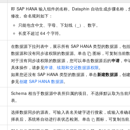
一个 AI 助手
即刻拥有 DeepSeek-R1 满血版
超强辅助，Bol
即
SAP HANA
输入组件的名称。Dataphin
自动生成步骤名称，
在企业官网、通讯软件中为客户提供 AI 客服
多种方案随心选，轻松解锁专属 DeepSeek
修改。命名规则如下：
只能包含中文、字母、下划线（_）、数字。
长度不超过
64
个字符。
在数据源下拉列表中，展示所有
SAP HANA
类型的数据源，包
数据源和没有同步读权限的数据源。单击
图标，可复制当前
对于没有同步读权限的数据源，您可以单击数据源后的
申请
，申
具体操作，请参见
申请、续期和交还数据源权限
。
如果您还没有
SAP HANA
类型的数据源，单击
新建数据源
，创
参见
创建
SAP HANA
数据源
。
Schema
相当于数据源中表所归属的项目。不选择默认取为当前
表。
选择数据同步的源表。可输入表名关键字进行搜索，或输入准确
择表后，系统将自动进行表状态检测。单击
图标，可复制当前