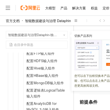
配置PolarDB-X（原
大模型
产品
解决方案
权益
定价
DRDS）输入组件
配置PostgreSQL输入组
官方文档
智能数据建设与治理 Dataphin
件
大模型
产品
解决方案
权益
定价
云市场
伙伴
服务
了解阿里云
精选产品
精选解决方案
普惠上云
产品定价
精选商城
成为销售伙伴
售前咨询
为什么选择阿里云
千问AI平台
配置Microsoft SQL
智能数据建设与治
首页
智能数据建设与治理Dataphin-独享模式（半托管版）
了解云产品的定价详情
切换产品系列
组件库开发
输入
大模型服务平台百炼
千问办公，解锁你的工作
普惠上云 官方力荐
分销伙伴
在线服务
网站建设
什么是云计算
大
Server输入组件
大模型服务与应用平台
企业级Agent产品，直接
云服务器38元/年起，超
配置Oracle输入组件
咨询伙伴
多端小程序
技术领先
配置SAP
云上成本管理
售后服务
千问大模型
Agency Agents：拥
官方推荐返现计划
配置FTP输入组件
大模型
大模型
精选产品
精选解决方案
Salesforce 国际版订阅
稳定可靠
管理和优化成本
多元化、高性能、安全可靠
推荐新用户得奖励，单订单
销售伙伴合作计划
配置HDFS输入组件
自助服务
更新时间：
2026-03-05
友盟天域
安全合规
人工智能与机器学习
AI
文本生成
配置Hive输入组件
无影云电脑
HappyHorse 打造一
云工开物
无影生态合作计划
在线服务
观测云
分析师报告
随时随地安全接入的云上超
高校专属算力普惠，学生认
计算
互联网应用开发
SAP HANA
输入组
配置HBase输入组件
您可以在下拉框切换本产品
Qwen3.8-Max
HOT
Salesforce On Alibaba C
工单服务
能，也可以点击左上角产品
您需要先配置
SAP
智能体时代全能旗舰模型
Tuya 物联网平台阿里云
研究报告与白皮书
配置MongoDB输入组件
云解析DNS
快速拥有专属 OpenClaw
Consulting Partner 合
大数据
容器
您更高效阅读文档。
HANA
输入组件。
免费试用
短信专区
配置逻辑表LogicalTable
蓝凌 OA
Qwen3.7-Plus
AI 大模型销售与服务生
现代化应用
存储
天池大赛
输入组件
能看、能想、能动手的多模
云原生大数据计算服务 Max
解决方案免费试用 新老
电子合同
前提条件
配置AnalyticDB for
面向分析的企业级SaaS模
最高领取价值200元试用
安全
网络与CDN
AI 算法大赛
Qwen3-VL-Plus
畅捷通
MySQL 3.0输入组件