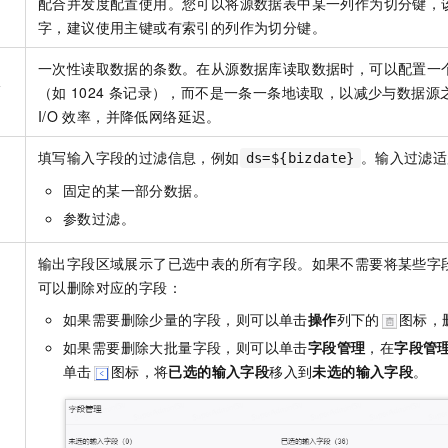
必
配合并发度配置使用。您可以将源数据表中某一列作为切分键，
字，建议使用主键或有索引的列作为切分键。
一次性读取数据的条数。在从源数据库读取数据时，可以配置一
数
（如
1024
条记录），而不是一条一条地读取，以减少与数据源
I/O
效率，并降低网络延迟。
填写输入字段的过滤信息，例如
。输入过滤适
ds=${bizdate}
非
固定的某一部分数据。
参数过滤。
输出字段区域展示了已选中表的所有字段。如果不需要将某些字
可以删除对应的字段：
如果需要删除少量的字段，则可以单击
操作
列下的
图标，
如果需要删除大批量字段，则可以单击
字段管理
，在
字段管
单击
图标，将
已选的输入字段
移入到
未选的输入字段
。