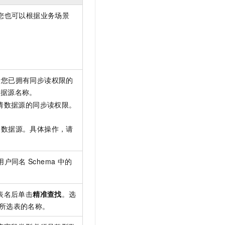
t.diy 一步搞定创意建站
构建大模型应用的安全防护体系
您也可以根据业务场景
通过自然语言交互简化开发流程,全栈开发支持
通过阿里云安全产品对 AI 应用进行安全防护
括您已拥有同步读权限的
数据源名称。
请数据源的同步读权限。
建数据源。具体操作，请
用户同名
Schema
中的
表名后单击
精准查找
。选
所选表的名称。