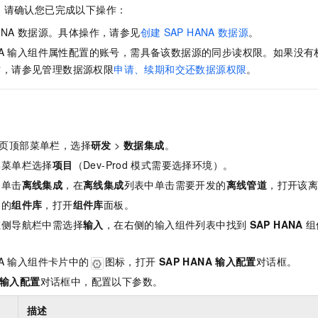
服务生态伙伴
视觉 Coding、空间感知、多模态思考等全面升级
1M上下文，专为长程任务能力而生
云工开物
企业应用
，请确认您已完成以下操作：
Night Plan 支持 Qwen 3.8-Max
AI 办公
NEW
Red Hat
30+ 款产品免费体验
夜间 5 折，Qwen/Meoo/TokenPlan 客户专享
AI智能应用
ANA
数据源。具体操作，请参见
创建
SAP HANA
数据源
。
科研合作
ERP
堂（旗舰版）
SUSE
A
输入组件属性配置的账号，需具备该数据源的同步读权限。如果没有
智能客服
AI 应用构建
大模型原生
CRM
作，请参见管理数据源权限
申请、续期和交还数据源权限
。
2个月
自动承接线索
建站小程序
Qoder
大模型服务平台百炼-应用模版
OA 办公系统
HOT
NEW
面向真实软件
个人版上线、团队版降价；千问3.8-Max首发发尝鲜
丰富多元化的应用模版和解决方案
力提升
财税管理
模板建站
万有无界
大模型服务平台百炼-智能体
400电话
定制建站
页顶部菜单栏，选择
研发
>
数据集成
。
的模型效果
灵活可视化地构建企业级 Agent
部菜单栏选择
项目
（Dev-Prod
模式需要选择环境）。
方案
广告营销
模板小程序
秒悟
人工智能平台 PAI
中单击
离线集成
，在
离线集成
列表中单击需要开发的
离线管道
，打开该
定制小程序
云端极速 AI 
新一代 AI 视频生成模型，深度适配广告营销等场景
AI Native 的算法工程平台，一站式完成建模、训练、推理服务部署
角的
组件库
，打开
组件库
面板。
APP 开发
左侧导航栏中需选择
输入
，在右侧的输入组件列表中找到
SAP HANA
组
建站系统
A
输入组件卡片中的
图标，打开
SAP HANA
输入配置
对话框。
输入配置
对话框中，配置以下参数。
AI 应用
10分钟微调：让0.6B模型媲美235B模型
多模态数据信
依托云原生高可用架构,实现Dify私有化部署
用1%尺寸在特定领域达到大模型90%以上效果
描述