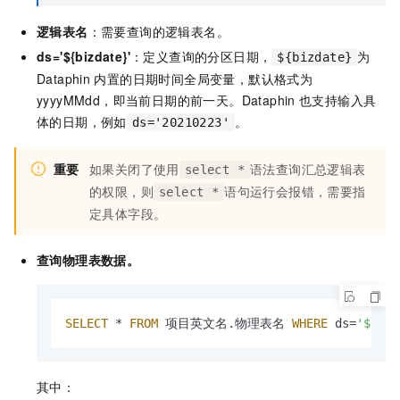
逻辑表名
：需要查询的逻辑表名。
ds='${bizdate}'
：定义查询的分区日期，
为
${bizdate}
Dataphin
内置的日期时间全局变量，默认格式为
yyyyMMdd，即当前日期的前一天。Dataphin
也支持输入具
体的日期，例如
。
ds='20210223'
重要
如果关闭了使用
语法查询汇总逻辑表
select *
的权限，则
语句运行会报错，需要指
select *
定具体字段。
查询物理表数据。
SELECT
 * 
FROM
 项目英文名.物理表名 
WHERE
 ds=
'${biz
其中：