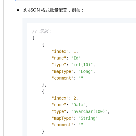
以
JSON
格式批量配置，例如：
// 示例：
[
{
"index"
:
1
,
"name"
:
"Id"
,
"type"
:
"int(10)"
,
"mapType"
:
"Long"
,
"comment"
:
""
}
,
{
"index"
:
2
,
"name"
:
"Data"
,
"type"
:
"nvarchar(100)"
,
"mapType"
:
"String"
,
"comment"
:
""
}