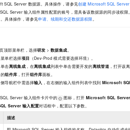
服务生态伙伴
视觉 Coding、空间感知、多模态思考等全面升级
1M上下文，专为长程任务能力而生
云工开物
企业应用
ft SQL Server
数据源。具体操作，请参见
创建
Microsoft SQL Server
Night Plan 支持 Qwen 3.8-Max
AI 办公
NEW
Red Hat
30+ 款产品免费体验
夜间 5 折，Qwen/Meoo/TokenPlan 客户专享
AI智能应用
 SQL Server
输入组件属性配置的账号，需具备该数据源的同步读权限
科研合作
ERP
限。具体操作，请参见
申请、续期和交还数据源权限
。
堂（旗舰版）
SUSE
智能客服
AI 应用构建
大模型原生
CRM
2个月
自动承接线索
建站小程序
Qoder
大模型服务平台百炼-应用模版
OA 办公系统
HOT
NEW
面向真实软件
个人版上线、团队版降价；千问3.8-Max首发发尝鲜
丰富多元化的应用模版和解决方案
力提升
财税管理
模板建站
页顶部菜单栏，选择
研发
>
数据集成
。
万有无界
大模型服务平台百炼-智能体
部菜单栏选择
项目
（Dev-Prod
模式需要选择环境）。
400电话
定制建站
的模型效果
灵活可视化地构建企业级 Agent
中单击
离线集成
，在
离线集成
列表中单击需要开发的
离线管道
，打开该
方案
广告营销
模板小程序
秒悟
人工智能平台 PAI
角的
组件库
，打开
组件库
面板。
定制小程序
云端极速 AI 
新一代 AI 视频生成模型，深度适配广告营销等场景
AI Native 的算法工程平台，一站式完成建模、训练、推理服务部署
左侧导航栏中需选择
输入
，在右侧的输入组件列表中找到
Microsoft SQ
APP 开发
 SQL Server
输入组件卡片中的
图标，打开
Microsoft SQL Serve
建站系统
SQL Server
输入配置
对话框中，配置以下参数。
AI 应用
10分钟微调：让0.6B模型媲美235B模型
多模态数据信
描述
依托云原生高可用架构,实现Dify私有化部署
用1%尺寸在特定领域达到大模型90%以上效果
即
Microsoft SQL Server
输入组件的名称。Dataphin
自动生成步