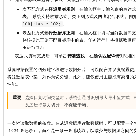
表匹配方式选择
通用类规则
：在输入框中，输入表的表达
表
。 系统支持枚举形式、类正则形式及两者混合形式。例
。
100];table_102;
表匹配方式选择
数据库正则
：在输入框中填写当前数据库
将根据此正则匹配目标库中的表。任务运行时将根据数据
围进行同步
表达式填写完成后，可单击
精准查找
，在
确认匹配详情
对话框
系统根据配置的切分键字段进行数据分片，可以配合并发度配置使
将源数据表中某一列作为切分键。此外，建议使用主键或有索引的
性能。
重要
选择日期时间类型时，系统会通过识别最大最小值方式，
发度进行暴力切分，
不保证平均
。
一次性读取数据的条数。在从源数据库读取数据时，可以配置一个
1024
条记录），而不是一条一条地读取，以减少与数据源之间的