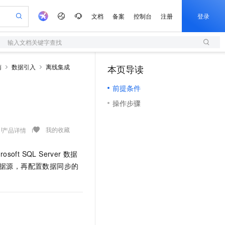
文档
备案
控制台
注册
登录
输入文档关键字查找
验
作计划
器
AI 活动
专业服务
服务伙伴合作计划
开发者社区
加入我们
服务平台百炼
阿里云 OPC 创新助力计划
南
数据引入
离线集成
本页导读
（0）
一站式生成采购清单，支持单品或批量购买
S
io：打造专属 AI 语音助手
S产品伙伴计划（繁花）
峰会
造的大模型服务与应用开发平台
轻量应用服务器
一句话生成原生可编辑精美 PPT 文稿
AI 生产力先锋
Al MaaS 服务伙伴赋能合作
域名
博文
Careers
至高可申请百万元
前提条件
性可伸缩的云计算服务
开启高性价比 AI 编程新体验
Qwen-Audio-3.0-Realtime 端到端实时语音角色扮演
输入一句话想法, 轻松生成专业的 PPT
先锋实践拓展 AI 生产力的边界
快速构建应用程序和网站，即刻迈出上云第一步
Token 补贴，五大权
计划
海大会
伙伴信用分合作计划
商标
问答
社会招聘
操作步骤
益加速 OPC 成功
S
eek-V4-Pro
数字证书管理服务（原SSL证书）
一键部署幻兽帕鲁游戏服务器
飞天发布时刻
HOT
划
备案
电子书
校园招聘
pSeek-V4-Pro
视频创作，一键激活电商全链路生产力
全托管，含MySQL、PostgreSQL、SQL Server、MariaDB多引擎
实现全站HTTPS，呈现可信的WEB访问
一键购买专属联机服务器，轻松开启游戏
所见，即是所愿
更多支持
我的收藏
产品详情
划
公司注册
镜像站
视频生成
语音识别与合成
专属 QwenPaw
短信服务
漫剧工坊：一站式动画创作平台
AI 实训营
HOT
合作伙伴培训与认证
划
上云迁移
的智能体编程平台
站生成，高效打造优质广告素材
从聊天伙伴进化为能主动干活的本地数字员工
快速生产连贯的高质量长漫剧
从基础到进阶，Agent 创客手把手教你
国内短信简单易用，安全可靠，秒级触达，全球覆盖200+国家和地区。
rosoft SQL Server
数据
e-1.1-T2V
Qwen3-TTS-Flash
lScope
我要反馈
查询合作伙伴
据源，再配置数据同步的
畅细腻的高质量视频
离线语音合成大模型，多语言方言自适应，低延迟高稳定
n Alibaba Cloud ISV 合作
代维服务
olarDB
建企业门户网站
大数据开发治理平台 DataWorks
10 分钟搭建微信、支付宝小程序
创新加速
ope
登录合作伙伴管理后台
我要建议
站，无忧落地极速上线
以可视化方式快速构建移动和 PC 门户网站
100%兼容MySQL、PostgreSQL，兼容Oracle，支持集中和分布式
高效部署网站，快速应用到小程序
Data Agent 驱动的一站式 Data+AI 开发治理平台
e-1.1-I2V
Cosyvoice-V3-Flash
安全
畅自然，细节丰富
高表现力语音合成大模型，语音克隆听感自然
我要投诉
上云场景组合购
伴
边界网络安全防护产品
漫剧创作，剧本、分镜、视频高效生成
覆盖90%+业务场景，专享组合折扣价
2V
VPN
Fun-ASR