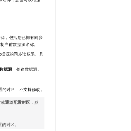
t.diy 一步搞定创意建站
构建大模型应用的安全防护体系
通过自然语言交互简化开发流程,全栈开发支持
通过阿里云安全产品对 AI 应用进行安全防护
据源，包括您已拥有同步
复制当前数据源名称。
数据源的同步读权限。具
数据源
，创建数据源。
置的时区，不支持修改。
置
或
通道配置时区
，默
置的时区。