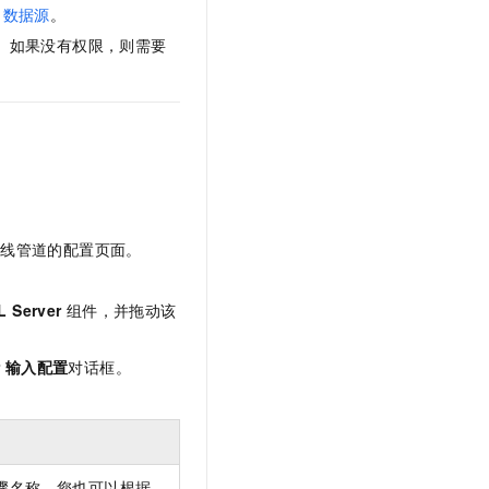
文戏情感细腻自然，动作戏激烈拳拳到肉，实现更强表演能力
支持中英文自由切换，具备更强的噪声鲁棒性
数据源
。
云聚AI 严选权益
SSL 证书
，一键激活高效办公新体验
精选AI产品，从模型到应用全链提效
。如果没有权限，则需要
堡垒机
AI 用量加速计划
应用
防火墙
、识别商机，让客服更高效、服务更出色。
新老同享，达量后返
千问办公
主机安全
NEW
的智能体编程平台
一站式AI生产力平台
AI 应用及服务市场
伶鹊
企业级人与Agent协作平台，接入和调度多个数字员工
智能客服平台，对话机器人、对话分析、智能外呼
离线管道的配置页面。
AI 应用
大模型服务平台百炼 - 全妙
大模型
应用创作平台
多模态内容创作工具，已接入 DeepSeek
L Server
组件，并拖动该
自然语言处理
r
输入配置
对话框。
数据标注
机器学习
息提取
与 AI 智能体进行实时音视频通话
从文本、图片、视频中提取结构化的属性信息
构建支持视频理解的 AI 音视频实时通话应用
骤名称，您也可以根据