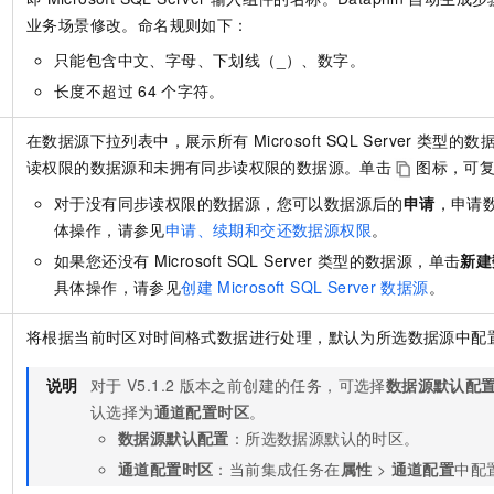
一个 AI 助手
即刻拥有 DeepSeek-R1 满血版
超强辅助，Bol
业务场景修改。命名规则如下：
在企业官网、通讯软件中为客户提供 AI 客服
多种方案随心选，轻松解锁专属 DeepSeek
只能包含中文、字母、下划线（_）、数字。
长度不超过
64
个字符。
在数据源下拉列表中，展示所有
Microsoft SQL Server
类型的数
读权限的数据源和未拥有同步读权限的数据源。单击
图标，可
对于没有同步读权限的数据源，您可以数据源后的
申请
，申请
体操作，请参见
申请、续期和交还数据源权限
。
如果您还没有
Microsoft SQL Server
类型的数据源，单击
新建
具体操作，请参见
创建
Microsoft SQL Server
数据源
。
将根据当前时区对时间格式数据进行处理，默认为所选数据源中配
说明
对于
V5.1.2
版本之前创建的任务，可选择
数据源默认配
认选择为
通道配置时区
。
数据源默认配置
：所选数据源默认的时区。
通道配置时区
：当前集成任务在
属性
>
通道配置
中配