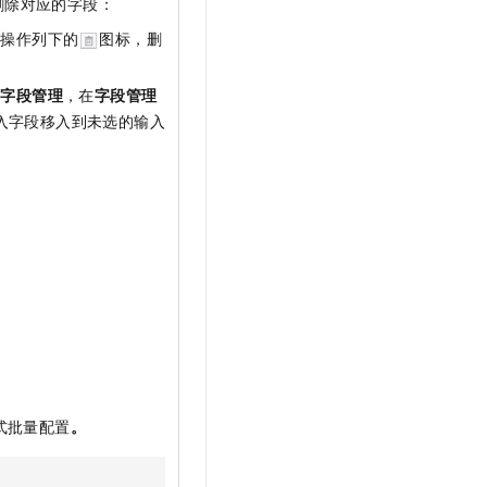
删除对应的字段：
击操作列下的
图标，删
击
字段管理
，在
字段管理
入字段移入到未选的输入
式批量配置
。
。