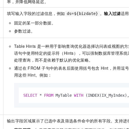
率，并降低网络延迟。
填写输入字段的过滤信息，例如
。
输入过滤
适用
ds=${bizdate}
固定的某一部分数据。
参数过滤。
Table Hints
是一种用于影响查询优化器选择访问表或视图的方
语句中使用特定的提示符（Hints），可以强制数据库管理系
处理查询，而不是依赖于默认的优化策略。
通过在
FROM
子句中的表名后面使用括号包含
Hint，并用逗
用这些
Hint。例如：
SELECT
*
FROM
 MyTable 
WITH
 (INDEX(IX_MyIndex)
输出字段区域展示了已选中表及筛选条件命中的所有字段。支持进