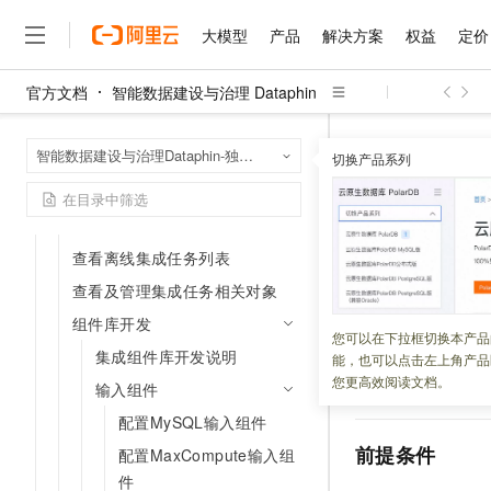
数据集成支持的数据源
大模型
产品
解决方案
权益
定价
离线集成
官方文档
智能数据建设与治理 Dataphin
创建离线管道任务
大模型
产品
解决方案
权益
定价
云市场
伙伴
服务
了解阿里云
精选产品
精选解决方案
普惠上云
产品定价
精选商城
成为销售伙伴
售前咨询
为什么选择阿里云
配置离线管道任务属性
千问AI平台
智能数据建设与治
首页
智能数据建设与治理Dataphin-独享模式（半托管版）
了解云产品的定价详情
配置集成管道质量监控
切换产品系列
组件库开发
输入
大模型服务平台百炼
千问办公，解锁你的工作
普惠上云 官方力荐
分销伙伴
在线服务
网站建设
什么是云计算
大
离线集成任务运行性能诊断
大模型服务与应用平台
企业级Agent产品，直接
云服务器38元/年起，超
咨询伙伴
多端小程序
技术领先
配置Micro
云上成本管理
查看及管理运行记录列表
售后服务
千问大模型
Agency Agents：拥
官方推荐返现计划
大模型
大模型
精选产品
精选解决方案
Salesforce 国际版订阅
稳定可靠
查看离线集成任务列表
管理和优化成本
多元化、高性能、安全可靠
推荐新用户得奖励，单订单
销售伙伴合作计划
自助服务
更新时间：
2026-03-05
友盟天域
安全合规
人工智能与机器学习
AI
查看及管理集成任务相关对象
文本生成
无影云电脑
HappyHorse 打造一
云工开物
无影生态合作计划
在线服务
组件库开发
观测云
分析师报告
随时随地安全接入的云上超
高校专属算力普惠，学生认
计算
互联网应用开发
Microsoft SQL Ser
您可以在下拉框切换本产品
Qwen3.8-Max
HOT
Salesforce On Alibaba C
工单服务
集成组件库开发说明
能，也可以点击左上角产品
源的数据至其他数
智能体时代全能旗舰模型
Tuya 物联网平台阿里云
研究报告与白皮书
云解析DNS
快速拥有专属 OpenClaw
Consulting Partner 合
大数据
容器
您更高效阅读文档。
目标数据源。本文
输入组件
免费试用
短信专区
蓝凌 OA
Qwen3.7-Plus
AI 大模型销售与服务生
配置MySQL输入组件
现代化应用
存储
天池大赛
能看、能想、能动手的多模
云原生大数据计算服务 Max
解决方案免费试用 新老
电子合同
前提条件
配置MaxCompute输入组
面向分析的企业级SaaS模
最高领取价值200元试用
安全
网络与CDN
AI 算法大赛
Qwen3-VL-Plus
件
畅捷通