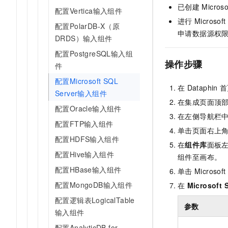
已创建
Microso
AI 产品 免费试用
网络
配置Vertica输入组件
安全
云开发大赛
Tableau 订阅
1亿+ 大模型 tokens 和 
进行
Microsoft
配置PolarDB-X（原
可观测
入门学习赛
中间件
申请数据源权
AI空中课堂在线直播课
DRDS）输入组件
140+云产品 免费试用
大模型服务
上云与迁云
产品新客免费试用，最长1
数据库
配置PostgreSQL输入组
生态解决方案
操作步骤
件
千问AI平台-Token Plan
企业出海
大模型ACA认证体验
大数据计算
配置Microsoft SQL
助力企业全员 AI 认知与能
行业生态解决方案
在
Dataphin
首
政企业务
Server输入组件
媒体服务
千问AI平台-模型体验
在集成页面顶
开发者生态解决方案
配置Oracle输入组件
在线体验全尺寸、多种模态
企业服务与云通信
在左侧导航栏
AI 开发和 AI 应用解决
配置FTP输入组件
Happy 系列大模型
单击页面右上
域名与网站
配置HDFS输入组件
在
组件库
面板
配置Hive输入组件
终端用户计算
组件至画布。
配置HBase输入组件
单击
Microsoft
Serverless
大模型解决方案
配置MongoDB输入组件
在
Microsoft 
开发工具
配置逻辑表LogicalTable
快速部署 Dify，高效搭建 
参数
输入组件
迁移与运维管理
配置AnalyticDB for