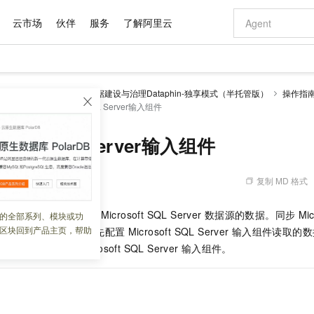
云市场
伙伴
服务
了解阿里云
AI 特惠
数据与 API
成为产品伙伴
企业增值服务
最佳实践
价格计算器
AI 场景体
基础软件
产品伙伴合
阿里云认证
市场活动
配置报价
大模型
理 Dataphin
智能数据建设与治理Dataphin-独享模式（半托管版）
操作指
自助选配和估算价格
组件
配置Microsoft SQL Server输入组件
新方式
域名与网站
睿译宝，AI翻译排版一步到位
智启 AI 普惠权益
产品生态集成认证中心
企业支持计划
云上春晚
千问官方 MaaS 平台，为开发者和 Agent 而生，新用户赠送 1 亿 + tokens 额度
云服务器 EC
Qwen Aud
AI Coding
阿里云Maa
2026 阿里云
为企业打
数据集
Windows
大模型认证
模型
NEW
NEW
交付可用成果
值低价云产品抢先购
提供智能易用的域名与建站服务
上传文档即自动完成翻译和格式还原
至高享 1亿+免费 tokens，加速 Al 应用落地
安全可靠、弹
智能编程，一键
产品生态伙伴
专家技术服务
云上奥运之旅
弹性计算合作
阿里云中企出
手机三要素
宝塔 Linux
全部认证
soft SQL Server输入组件
价格优势
有专属领域专家
对象存储 OSS
GLM-5.2：长任务时代开源旗舰模型
阿里云 OPC 创新助力计划
云数据库 RD
即刻拥有 DeepS
AI 电商营销
产品生态伙伴工作台
企业增值服务台
云栖战略参考
云存储合作计
云栖大会
身份实名认证
CentOS
训练营
推动算力普惠，释放技术红利
的大模型服务
最高返9万
多领域专家智能体,一键组建 AI 虚拟交付团队
至高百万元 Token 补贴，加速一人公司成长
稳定、安全、高性价比、高性能的云存储服务
真正可用的 1M 上下文,一次完成代码全链路开发
轻松解锁专属 Dee
从图文生成到
复制 MD 格式
 05:33:02
云上的中国
数据库合作计
活动全景
短信
Docker
图片和
站式影视创作平台
人工智能平台 PAI
Hermes Agent，打造自进化智能体
Token Plan 模型订阅计划
Qoder
5 分钟轻松部署
AI 广告创作
企业成长
大模型
NEW
信息公告
看见新力量
云网络合作计
OCR 文字识别
JAVA
级电脑
证享300元代金券
可视化编排打通从文字构思到成片全链路闭环
一站式AI开发、训练和推理服务
自主进化，持久记忆，越用越聪明
Qwen3.8-Max 首发尝鲜，限时加量 10 倍，夜间低至2折
面向真实软件
图文、视频一
ver
输入组件用于读取
Microsoft SQL Server
数据源的数据。同步
Mic
的全部系列、模块或功
Kimi-K3
HappyHors
NEW
魔搭 Mode
loud
服务实践
官网公告
区块回到产品主页，帮助
据源的场景中，您需要先配置
Microsoft SQL Server
输入组件读取的数
Kimi 最新旗舰模型，长程编程与推理利器
让文字生成流
金融模力时刻
Salesforce O
版
发票查验
全能环境
Qoder CN
Claude Code + GStack 打造工程团队
千问办公，限时限量积分加倍
云原生数据库 P
低代码高效构
AI 建站
NEW
作计划
为您介绍如何配置
Microsoft SQL Server
输入组件。
计划
创新中心
魔搭 ModelSc
健康状态
让AI从“聊天伙伴”进化为能干活的“数字员工”
覆盖公网/内网、递归/权威、移动APP等全场景解析服务
安装技能 GStack，拥有专属 AI 工程团队
你的AI工作搭子，覆盖日常办公高频场景
基于千问大模型等，支持代码智能生成、研发智能问答
0 代码专业建
客户案例
天气预报查询
操作系统
Deepseek-v4-pro
HappyHors
态合作计划
态智能体模型
旗舰 MoE 大模型，百万上下文与顶尖推理能力
图生视频，流
Compute
同享
容器服务 Kubernetes 版 ACK
万小智 AI 建站低至 15元/月
云防火墙
AI 短剧/漫剧
快递物流查询
WordPress
成为服务伙
高校合作
式云数据仓库
点，立即开启云上创新
提供一站式管理容器应用的 K8s 服务
送.CN域名，送备案服务码
云原生的云上
AI助力短剧
GLM-5.2
Wan2.7-T
Ubuntu