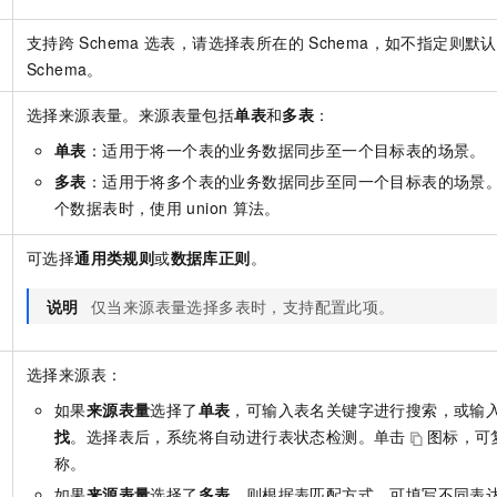
支持跨
Schema
选表，请选择表所在的
Schema，如不指定则默
Schema。
选择来源表量。来源表量包括
单表
和
多表
：
单表
：适用于将一个表的业务数据同步至一个目标表的场景。
多表
：适用于将多个表的业务数据同步至同一个目标表的场景
个数据表时，使用
union
算法。
可选择
通用类规则
或
数据库正则
。
说明
仅当来源表量选择多表时，支持配置此项。
选择来源表：
如果
来源表量
选择了
单表
，可输入表名关键字进行搜索，或输
找
。选择表后，系统将自动进行表状态检测。单击
图标，可
称。
如果
来源表量
选择了
多表
，则根据表匹配方式，可填写不同表