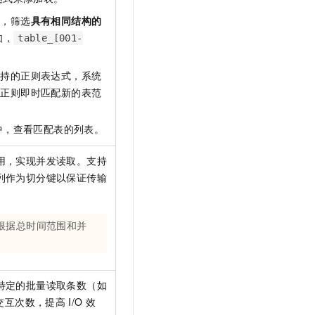
式，筛选
具有相同结构的
如，
table_[001-
支持的正则表达式，系统
库正则即时匹配新的表范
中，查看匹配表的列表。
用，实现并发读取。支持
列作为切分键以保证传输
根据总时间范围和并
特定的批量读取条数（如
交互次数，提高
I/O
效