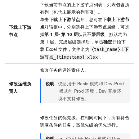
下载当前节点的上下游节点列表，列表包含所
有列（包含未展示的列表项）。
单击
下载上下游节点
后，您可在
下载上下游节
点
对话框中，分别选择上下游节点层级，可选
下载上下游
择
第
1
层
~
第
10
层
以及
不限层级
，默认均为
节点
第
1
层。完成层级选择后，单击
确定
开始下
载
Excel
文件，文件名为
{task_name}上下
。
游节点_{timestamp}.xlsx
修改任务的运维责任人。
修改运维负
说明
仅适用于
Basic
模式和
Dev-Prod
责人
模式的
Prod
环境，Dev
开发环
境不支持修改。
修改任务的优先级。在相同时间下，所有符合
调度条件的任务，高优先级的优先运行。
说明
仅适用于
Basic
模式和
Dev-