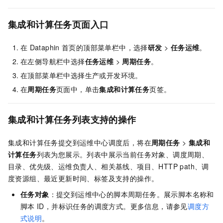
集成和计算任务页面入口
在
Dataphin
首页的顶部菜单栏中，选择
研发
>
任务运维
。
在左侧导航栏中选择
任务运维
>
周期任务
。
在顶部菜单栏中选择生产或开发环境。
在
周期任务
页面中，单击
集成和计算任务
页签。
集成和计算任务列表支持的操作
集成和计算任务提交到运维中心调度后，将在
周期任务
>
集成和
计算任务
列表为您展示。列表中展示当前任务对象、调度周期、
目录、优先级、运维负责人、相关基线、项目、
HTTP path、
调
度资源组、最近更新时间、标签及支持的操作。
任务对象
：提交到运维中心的脚本周期任务。展示脚本名称和
脚本
ID，并标识任务的调度方式。更多信息，请参见
调度方
式说明
。