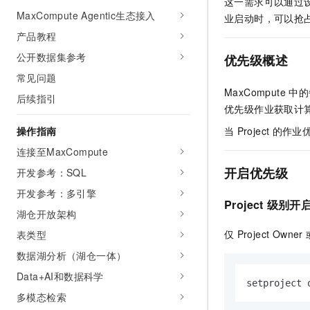
这一需求可以通过
网络
MaxCompute Agentic生态接入
安全
业启动时，可以抢
产品教程
可观测
中间件
公开数据集参考
优先级概述
上云与迁云
数据库
常见问题
MaxCompute
中的
企业出海
后续指引
大数据计算
优先级作业获取计
政企业务
媒体服务
操作指南
当
Project
的作业
连接至MaxCompute
企业服务与云通信
开启优先级
开发参考：SQL
域名与网站
开发参考：多引擎
Project
级别开
终端用户计算
湖仓开放架构
仅
Project Owner
表类型
Serverless
数据湖分析（湖仓一体）
开发工具
Data+AI和数据科学
setproject 
迁移与运维管理
多模态检索