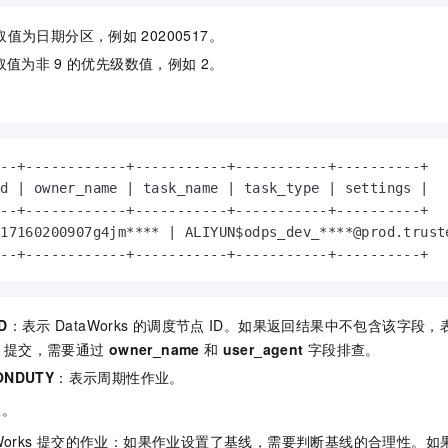
取值为日期分区，例如
20200517。
取值为非
9
的优先级数值，例如
2。
：
--+------------+-----------+-----------+----------+

d | owner_name | task_name | task_type | settings |

--+------------+-----------+-----------+----------+

517160200907g4jm**** | ALIYUN$odps_dev_****@prod.trust
---+------------+-----------+-----------+----------+
D
：表示
DataWorks
的调度节点
ID。如果返回结果中不包含该字段，
提交，需要通过
owner_name
和
user_agent
字段排查。
ONDUTY
：表示周期性作业。
级。
orks
提交的作业：如果作业设置了基线，需要判断基线的合理性。如