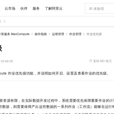
云市场
伙伴
服务
了解阿里云
服务 MaxCompute
操作指南
运维管理
作业管理
作业优先级
步到位
域名与网站
Qwen Audio：打造专属 AI 语音助手
云服务器 EC
一句话生成原生
模型
NEW
NEW
格式还原
提供智能易用的域名与建站服务
Qwen-Audio-3.0-Realtime 端到端实时语音角色扮演
安全可靠、弹
输入一句话想法,
级
开源旗舰模型
对象存储 OSS
即刻拥有 DeepSeek-V4-Pro
云数据库 RD
一键部署幻兽
的大模型服务
真正可用的 1M 上下文,一次完成代码全链路开发
轻松解锁专属 DeepSeek-V4-Pro
稳定、安全、高性价比、高性能的云存储服务
一键购买专属
复制 MD 格式
 03:46:09
自进化智能体
人工智能平台 PAI
5 分钟轻松部署专属 QwenPaw
Qoder
高效搭建 AI
大模型
HOT
pute
作业优先级功能，并说明如何开启、设置及查看作业的优先级。
级电脑
越聪明
一站式AI开发、训练和推理服务
从聊天伙伴进化为能主动干活的本地数字员工
面向真实软件
Qoder CN
Claude Code + GStack 打造工程团队
云原生数据库 P
低代码高效构
让AI从“聊天伙伴”进化为能干活的“数字员工”
覆盖公网/内网、递归/权威、移动APP等全场景解析服务
安装技能 GStack，拥有专属 AI 工程团队
基于千问大模型等，支持代码智能生成、研发智能问答
算资源有限，在实际数据开发过程中，系统需要优先保障重要作业的计
Compute
容器服务 Kubernetes 版 ACK
云防火墙
些数据，则需要保障产出这些数据的一系列作业（工作流）能够在运行
式云数据仓库
提供一站式管理容器应用的 K8s 服务
云原生的云上