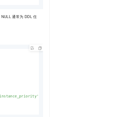
NULL
通常为
DDL
任
instance_priority'
) 
=
'${priority}'