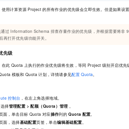
，使用计算资源
Project
的所有作业的优先级会立即生效。但是如果设
。
先通过
Information Schema
排查存量作业的优先级，并根据需要将非
9
然后再打开优先级功能开关。
优先级
，在此
Quota
上执行的作业优先级将生效，等同
Project
级别开启优先
Quota
模板和
Quota
计划，详情请参见
配置
Quota
。
ute
控制台
，在左上角选择地域。
，选择
管理配置
>
配额（Quota）管理
。
页面，单击目标
Quota
对应
操作
列的
Quota
配置
。
页面，选择
基础配置
页签，单击
编辑基础配置
。