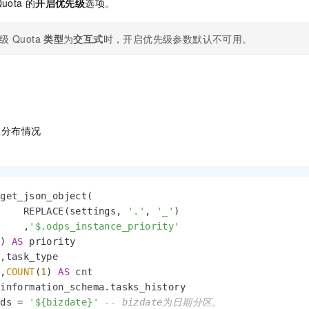
uota
的
开启优先级
选项。
级
Quota
类型
为
交互式
时，开启优先级参数默认不可用。
级分布情况
：
get_json_object(

     REPLACE(settings, 
'.'
, 
'_'
)

     ,
'$.odps_instance_priority'
 ) 
AS
 priority

,task_type

 ,
COUNT
(
1
) 
AS
 ds 
=
'${bizdate}'
-- bizdate为日期分区。