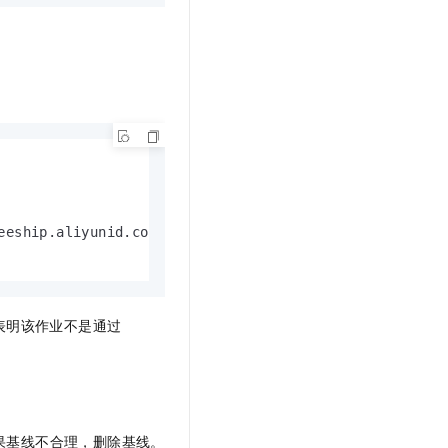
eeship.aliyunid.com | console_query_task_158973132***
表明该作业不是通过
果基线不合理，删除基线。