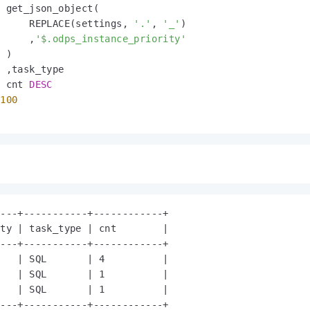
Y
 get_json_object(

      REPLACE(settings, 
'.'
, 
'_'
)

      ,
'$.odps_instance_priority'
 )

Y
 cnt 
DESC
 
100
：
---+-----------+------------+

ty | task_type | cnt        |

---+-----------+------------+

   | SQL       | 4          |

   | SQL       | 1          |

   | SQL       | 1          |

----+-----------+------------+