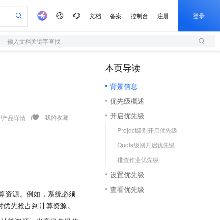
文档
备案
控制台
注册
登录
输入文档关键字查找
阿里云 OPC 创新助力计划
本页导读
（1）
S
可编辑精美 PPT 文稿
轻量应用服务器
Agency Agents：拥有专属领域专家
至高可申请百万元
背景信息
性可伸缩的云计算服务
 轻松生成专业的 PPT
快速构建应用程序和网站，即刻迈出上云第一步
多领域专家智能体,一键组建 AI 虚拟交付团队
Token 补贴，五大权
优先级概述
益加速 OPC 成功
S
帕鲁游戏服务器
数字证书管理服务（原SSL证书）
HappyHorse 打造一站式影视创作平台
HOT
开启优先级
联机服务器，轻松开启游戏
全托管，含MySQL、PostgreSQL、SQL Server、MariaDB多引擎
实现全站 HTTPS，呈现可信的 Web 访问
可视化编排打通从文字构思到成片全链路闭环
我的收藏
产品详情
Project级别开启优先级
 智能体与工作流应用
短信服务
漫剧工坊：一站式动画创作平台
Quota级别开启优先级
的智能体编程平台
通过阿里云百炼高效搭建AI应用,助力高效开发
快速生产连贯的高质量长漫剧
国内短信简单易用，安全可靠，秒级触达，全球覆盖200+国家和地区。
排查作业优先级
olarDB
建企业门户网站
大数据开发治理平台 DataWorks
10 分钟搭建微信、支付宝小程序
设置优先级
以可视化方式快速构建移动和 PC 门户网站
100%兼容MySQL、PostgreSQL，兼容Oracle，支持集中和分布式
高效部署网站，快速应用到小程序
Data Agent 驱动的一站式 Data+AI 开发治理平台
查看优先级
算资源。例如，系统必须
时优先抢占到计算资源。
边界网络安全防护产品