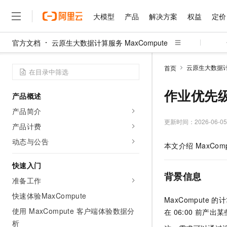
大模型
产品
解决方案
权益
定价
官方文档
云原生大数据计算服务 MaxCompute
大模型
产品
解决方案
权益
定价
云市场
伙伴
服务
了解阿里云
精选产品
精选解决方案
云原生大数据计算
首页
大模型服务平台百炼
睿译宝，AI翻译排版一
大
大模型服务与应用平台
上传文档即自动完成翻译和
作业优先
产品概述
千问大模型
GLM-5.2：长任务时代
大模型
产品简介
精选产品
精选解决方案
多元化、高性能、安全可靠
更新时间：
2026-06-05
产品计费
人工智能与机器学习
AI
无影云电脑
Hermes Agent，打造
动态与公告
本文介绍
MaxCom
随时随地安全接入的云上超
自主进化，持久记忆，越用
计算
互联网应用开发
快速入门
云解析DNS
快速拥有专属 OpenClaw
背景信息
大数据
容器
准备工作
快速体验MaxCompute
现代化应用
存储
MaxCompute
的计
云原生大数据计算服务 Max
使用 MaxCompute 客户端体验数据分
在
06:00
前产出某
面向分析的企业级SaaS模
安全
网络与CDN
析