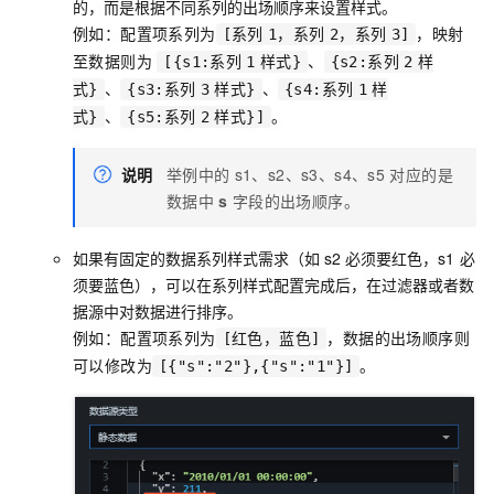
的，而是根据不同系列的出场顺序来设置样式。
例如：配置项系列为
，映射
[系列
1，系列
2，系列
3]
至数据则为
、
[{s1:系列
1
样式}
{s2:系列
2
样
、
、
式}
{s3:系列
3
样式}
{s4:系列
1
样
、
。
式}
{s5:系列
2
样式}]
说明
举例中的
s1、s2、s3、s4、s5
对应的是
数据中
s
字段的出场顺序。
如果有固定的数据系列样式需求（如
s2
必须要红色，s1
必
须要蓝色），可以在系列样式配置完成后，在过滤器或者数
据源中对数据进行排序。
例如：配置项系列为
，数据的出场顺序则
[红色，蓝色]
可以修改为
。
[{"s":"2"},{"s":"1"}]