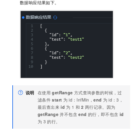
数据响应结果如下。
说明
在使用
getRange
方式查询参数的时候，过
滤条件
start
为
id：InfMin
，
end
为
id：3
，
最后查出来
id
为
1
和
2
两行记录。因为
getRange
并不包含
end
的行，即不包含
id
为
3
的行。