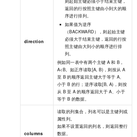
则起始主键必须小于结束主键，
返回的行按照主键由小到大的顺
序进行排列。
如果值为逆序
（BACKWARD），则起始主键
必须大于结束主键，返回的行按
direction
照主键由大到小的顺序进行排
列。
例如同一表中有两个主键
A
和
B，
A<B。如正序读取[A, B)，则按从
A
至
B
的顺序返回主键大于等于
A、
小于
B
的行；逆序读取[B, A)，则按
从
B
至
A
的顺序返回大于
A、小于
等于
B
的数据。
读取的列集合，列名可以是主键列或
属性列。
如果不设置返回的列名，则返回整行
columns
数据。