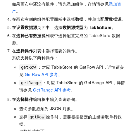
如果画布中还没有组件，请先添加组件，详情请参见
添加资
产
。
在画布右侧的组件配置面板中选择
数据
，并单击
配置数据源
。
在
设置数据源
页面中，选择
数据源类型
为
TableStore
。
在
选择已有数据源
列表中选择配置完成的
TableStore
数据
源。
在
选择操作
列表中选择需要的操作。
系统支持以下两种操作：
：对应
TableStore
的
GetRow
API，详情请参
getRow
见
GetRow API 参考
。
：对应
TableStore
的
GetRange
API，详情
getRange
请参见
GetRange API 参考
。
在
选择操作
编辑框中输入查询语句。
查询参数必须为
JSON
对象。
选择
操作时，需要根据指定的主键读取单行数
getRow
据。