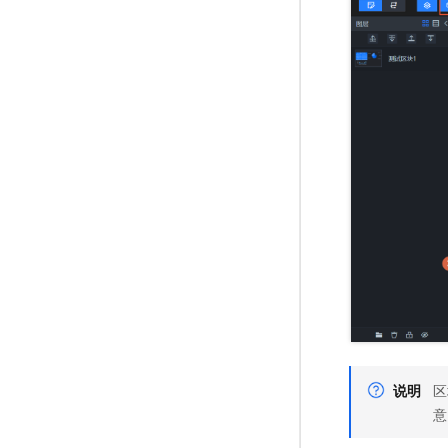
说明
区
意