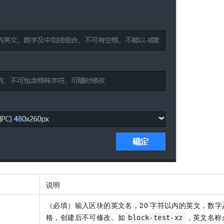
一个 AI 助手
即刻拥有 DeepSeek-R1 满血版
超强辅助，Bol
在企业官网、通讯软件中为客户提供 AI 客服
多种方案随心选，轻松解锁专属 DeepSeek
说明
（必填）输入区块的英文名，20
字符以内的英文，数字
格，创建后不可修改。如
，英文名称
block-test-xz