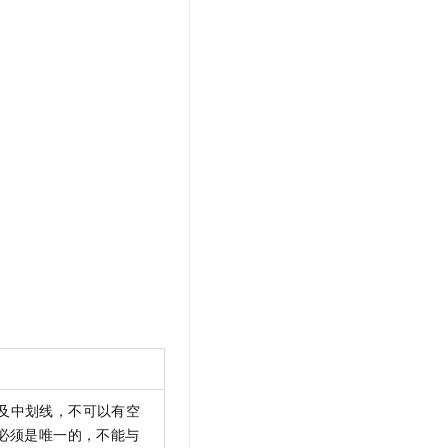
t.diy 一步搞定创意建站
构建大模型应用的安全防护体系
通过自然语言交互简化开发流程,全栈开发支持
通过阿里云安全产品对 AI 应用进行安全防护
及中划线，不可以有空
必须是唯一的，不能与