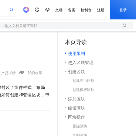
文档
备案
控制台
注册
登录
输入文档关键字查找
验
作计划
器
AI 活动
专业服务
服务伙伴合作计划
开发者社区
加入我们
服务平台百炼
阿里云 OPC 创新助力计划
本页导读
（1）
一站式生成采购清单，支持单品或批量购买
S
io：打造专属 AI 语音助手
S产品伙伴计划（繁花）
峰会
造的大模型服务与应用开发平台
轻量应用服务器
一句话生成原生可编辑精美 PPT 文稿
AI 生产力先锋
Al MaaS 服务伙伴赋能合作
域名
博文
Careers
至高可申请百万元
使用限制
性可伸缩的云计算服务
开启高性价比 AI 编程新体验
Qwen-Audio-3.0-Realtime 端到端实时语音角色扮演
输入一句话想法, 轻松生成专业的 PPT
先锋实践拓展 AI 生产力的边界
快速构建应用程序和网站，即刻迈出上云第一步
Token 补贴，五大权
计划
海大会
伙伴信用分合作计划
商标
问答
社会招聘
进入区块管理
益加速 OPC 成功
S
eek-V4-Pro
数字证书管理服务（原SSL证书）
一键部署幻兽帕鲁游戏服务器
飞天发布时刻
HOT
划
备案
电子书
校园招聘
创建区块
pSeek-V4-Pro
视频创作，一键激活电商全链路生产力
全托管，含MySQL、PostgreSQL、SQL Server、MariaDB多引擎
实现全站HTTPS，呈现可信的WEB访问
一键购买专属联机服务器，轻松开启游戏
所见，即是所愿
我的收藏
产品详情
更多支持
划
公司注册
镜像站
创建空白区块
视频生成
语音识别与合成
专属 QwenPaw
短信服务
漫剧工坊：一站式动画创作平台
AI 实训营
HOT
部封装了组件样式、布局、
合作伙伴培训与认证
创建模板区块
划
上云迁移
的智能体编程平台
站生成，高效打造优质广告素材
从聊天伙伴进化为能主动干活的本地数字员工
快速生产连贯的高质量长漫剧
从基础到进阶，Agent 创客手把手教你
国内短信简单易用，安全可靠，秒级触达，全球覆盖200+国家和地区。
e-1.1-T2V
Qwen3-TTS-Flash
绍如何创建和管理区块，帮
lScope
我要反馈
查询合作伙伴
添加区块
畅细腻的高质量视频
离线语音合成大模型，多语言方言自适应，低延迟高稳定
n Alibaba Cloud ISV 合作
代维服务
olarDB
建企业门户网站
大数据开发治理平台 DataWorks
10 分钟搭建微信、支付宝小程序
编辑区块
创新加速
ope
登录合作伙伴管理后台
我要建议
站，无忧落地极速上线
以可视化方式快速构建移动和 PC 门户网站
100%兼容MySQL、PostgreSQL，兼容Oracle，支持集中和分布式
高效部署网站，快速应用到小程序
Data Agent 驱动的一站式 Data+AI 开发治理平台
e-1.1-I2V
Cosyvoice-V3-Flash
区块操作
安全
畅自然，细节丰富
高表现力语音合成大模型，语音克隆听感自然
我要投诉
上云场景组合购
伴
删除区块
边界网络安全防护产品
漫剧创作，剧本、分镜、视频高效生成
覆盖90%+业务场景，专享组合折扣价
2V
VPN
Fun-ASR
复制区块