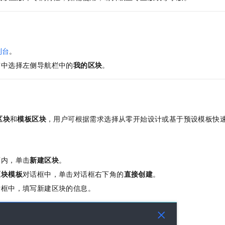
服务生态伙伴
视觉 Coding、空间感知、多模态思考等全面升级
1M上下文，专为长程任务能力而生
云工开物
企业应用
Night Plan 支持 Qwen 3.8-Max
AI 办公
NEW
Red Hat
30+ 款产品免费体验
夜间 5 折，Qwen/Meoo/TokenPlan 客户专享
AI智能应用
科研合作
ERP
堂（旗舰版）
SUSE
智能客服
AI 应用构建
大模型原生
CRM
2个月
自动承接线索
制台
。
建站小程序
Qoder
签中选择左侧导航栏中的
我的区块
。
大模型服务平台百炼-应用模版
OA 办公系统
HOT
NEW
面向真实软件
个人版上线、团队版降价；千问3.8-Max首发发尝鲜
丰富多元化的应用模版和解决方案
力提升
财税管理
模板建站
万有无界
大模型服务平台百炼-智能体
400电话
定制建站
的模型效果
灵活可视化地构建企业级 Agent
区块
和
模板区块
，用户可根据需求选择从零开始设计或基于预设模板快
方案
广告营销
模板小程序
秒悟
人工智能平台 PAI
定制小程序
云端极速 AI 
新一代 AI 视频生成模型，深度适配广告营销等场景
AI Native 的算法工程平台，一站式完成建模、训练、推理服务部署
APP 开发
面内，单击
新建区块
。
建站系统
区块模板
对话框中，单击对话框右下角的
直接创建
。
话框中，填写新建区块的信息。
AI 应用
10分钟微调：让0.6B模型媲美235B模型
多模态数据信
依托云原生高可用架构,实现Dify私有化部署
用1%尺寸在特定领域达到大模型90%以上效果