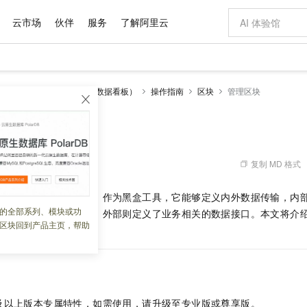
云市场
伙伴
服务
了解阿里云
AI 特惠
数据与 API
成为产品伙伴
企业增值服务
最佳实践
价格计算器
AI 场景体
基础软件
产品伙伴合
阿里云认证
市场活动
配置报价
大模型
视化
DataV-Board 6.0 （数据看板）
操作指南
区块
管理区块
自助选配和估算价格
新方式
域名与网站
睿译宝，AI翻译排版一步到位
智启 AI 普惠权益
产品生态集成认证中心
企业支持计划
云上春晚
千问官方 MaaS 平台，为开发者和 Agent 而生，新用户赠送 1 亿 + tokens 额度
云服务器 EC
Qwen Aud
AI Coding
阿里云Maa
2026 阿里云
为企业打
数据集
Windows
大模型认证
模型
NEW
NEW
交付可用成果
值低价云产品抢先购
提供智能易用的域名与建站服务
上传文档即自动完成翻译和格式还原
至高享 1亿+免费 tokens，加速 Al 应用落地
安全可靠、弹
智能编程，一键
产品生态伙伴
专家技术服务
云上奥运之旅
弹性计算合作
阿里云中企出
手机三要素
宝塔 Linux
全部认证
价格优势
有专属领域专家
对象存储 OSS
GLM-5.2：长任务时代开源旗舰模型
阿里云 OPC 创新助力计划
云数据库 RD
即刻拥有 DeepS
AI 电商营销
产品生态伙伴工作台
企业增值服务台
云栖战略参考
云存储合作计
云栖大会
身份实名认证
CentOS
训练营
推动算力普惠，释放技术红利
的大模型服务
最高返9万
多领域专家智能体,一键组建 AI 虚拟交付团队
至高百万元 Token 补贴，加速一人公司成长
稳定、安全、高性价比、高性能的云存储服务
真正可用的 1M 上下文,一次完成代码全链路开发
轻松解锁专属 Dee
从图文生成到
复制 MD 格式
 09:49:57
云上的中国
数据库合作计
活动全景
短信
Docker
图片和
站式影视创作平台
人工智能平台 PAI
Hermes Agent，打造自进化智能体
Token Plan 模型订阅计划
Qoder
5 分钟轻松部署
AI 广告创作
企业成长
大模型
NEW
信息公告
件封装的高级功能模块，作为黑盒工具，它能够定义内外数据传输，内
看见新力量
云网络合作计
OCR 文字识别
JAVA
级电脑
证享300元代金券
可视化编排打通从文字构思到成片全链路闭环
一站式AI开发、训练和推理服务
自主进化，持久记忆，越用越聪明
Qwen3.8-Max 首发尝鲜，限时加量 10 倍，夜间低至2折
面向真实软件
图文、视频一
的全部系列、模块或功
Kimi-K3
HappyHors
态数据源）和蓝图逻辑，外部则定义了业务相关的数据接口。本文将介
NEW
魔搭 Mode
loud
服务实践
官网公告
区块回到产品主页，帮助
Kimi 最新旗舰模型，长程编程与推理利器
让文字生成流
金融模力时刻
Salesforce O
版
块设计与应用。
发票查验
全能环境
Qoder CN
Claude Code + GStack 打造工程团队
千问办公，限时限量积分加倍
云原生数据库 P
低代码高效构
AI 建站
NEW
作计划
计划
创新中心
魔搭 ModelSc
健康状态
让AI从“聊天伙伴”进化为能干活的“数字员工”
覆盖公网/内网、递归/权威、移动APP等全场景解析服务
安装技能 GStack，拥有专属 AI 工程团队
你的AI工作搭子，覆盖日常办公高频场景
基于千问大模型等，支持代码智能生成、研发智能问答
0 代码专业建
客户案例
天气预报查询
操作系统
Deepseek-v4-pro
HappyHors
态合作计划
态智能体模型
旗舰 MoE 大模型，百万上下文与顶尖推理能力
图生视频，流
Compute
同享
容器服务 Kubernetes 版 ACK
万小智 AI 建站低至 15元/月
云防火墙
AI 短剧/漫剧
快递物流查询
WordPress
成为服务伙
高校合作
式云数据仓库
点，立即开启云上创新
提供一站式管理容器应用的 K8s 服务
送.CN域名，送备案服务码
云原生的云上
AI助力短剧
GLM-5.2
Wan2.7-T
及以上版本专属特性，如需使用，请升级至专业版或尊享版。
Ubuntu