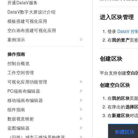
开通DataV服务
AI 产品 免费试用
网络
安全
云开发大赛
Tableau 订阅
DataV数字大屏设计介绍
1亿+ 大模型 tokens 和 
进入区块管理
可观测
入门学习赛
中间件
AI空中课堂在线直播课
模板搭建可视化应用
140+云产品 免费试用
大模型服务
空白画布搭建可视化应用
上云与迁云
产品新客免费试用，最长1
登录
DataV
控
数据库
生态解决方案
案例演示
在
我的资产
页
千问AI平台-Token Plan
企业出海
大模型ACA认证体验
大数据计算
助力企业全员 AI 认知与能
行业生态解决方案
操作指南
政企业务
媒体服务
创建区块
千问AI平台-模型体验
开发者生态解决方案
控制台概览
在线体验全尺寸、多种模态
企业服务与云通信
工作空间管理
平台支持创建
空白
AI 开发和 AI 应用解决
Happy 系列大模型
可视化应用功能管理
域名与网站
创建空白区块
PC端画布编辑器
终端用户计算
在
我的区块
页
移动端画布编辑器
在弹出的
选择
Serverless
大模型解决方案
组件指南
在
新建区块
对
数据视觉映射
开发工具
快速部署 Dify，高效搭建 
蓝图编辑器
迁移与运维管理
（旧版）城市三维场景构建器