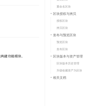
文戏情感细腻自然，动作戏激烈拳拳到肉，实现更强表演能力
支持中英文自由切换，具备更强的噪声鲁棒性
云聚AI 严选权益
SSL 证书
重命名区块
，一键激活高效办公新体验
精选AI产品，从模型到应用全链提效
区块授权与拷贝
堡垒机
AI 用量加速计划
应用
授权区块
防火墙
、识别商机，让客服更高效、服务更出色。
新老同享，达量后返
拷贝区块
千问办公
主机安全
NEW
发布与预览区块
的智能体编程平台
一站式AI生产力平台
预览区块
AI 应用及服务市场
伶鹊
发布区块
企业级人与Agent协作平台，接入和调度多个数字员工
智能客服平台，对话机器人、对话分析、智能外呼
AI 应用
速构建功能模块。
区块版本与资产管理
大模型服务平台百炼 - 全妙
大模型
区块版本历史管理
应用创作平台
多模态内容创作工具，已接入 DeepSeek
升级收藏资产为区块
自然语言处理
相关文档
数据标注
机器学习
息提取
与 AI 智能体进行实时音视频通话
从文本、图片、视频中提取结构化的属性信息
构建支持视频理解的 AI 音视频实时通话应用