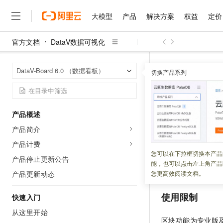
大模型
产品
解决方案
权益
定价
官方文档
DataV数据可视化
大模型
产品
解决方案
权益
定价
云市场
伙伴
服务
了解阿里云
精选产品
精选解决方案
普惠上云
产品定价
精选商城
成为销售伙伴
售前咨询
为什么选择阿里云
千问AI平台
DataV数据可
首页
DataV-Board 6.0 （数据看板）
了解云产品的定价详情
切换产品系列
大模型服务平台百炼
千问办公，解锁你的工作
普惠上云 官方力荐
分销伙伴
在线服务
网站建设
什么是云计算
大
大模型服务与应用平台
企业级Agent产品，直接
云服务器38元/年起，超
管理区块
咨询伙伴
多端小程序
技术领先
云上成本管理
售后服务
千问大模型
Agency Agents：拥
官方推荐返现计划
大模型
大模型
精选产品
精选解决方案
Salesforce 国际版订阅
稳定可靠
产品概述
管理和优化成本
多元化、高性能、安全可靠
推荐新用户得奖励，单订单
更新时间：
2025-06-04
销售伙伴合作计划
自助服务
产品简介
友盟天域
安全合规
人工智能与机器学习
AI
文本生成
无影云电脑
HappyHorse 打造一
云工开物
区块是基于基础组
无影生态合作计划
在线服务
产品计费
观测云
分析师报告
随时随地安全接入的云上超
高校专属算力普惠，学生认
计算
互联网应用开发
您可以在下拉框切换本产品
Qwen3.8-Max
默认数据（不含动
HOT
产品停止更新公告
Salesforce On Alibaba C
工单服务
能，也可以点击左上角产品
智能体时代全能旗舰模型
Tuya 物联网平台阿里云
研究报告与白皮书
助用户高效完成区
云解析DNS
快速拥有专属 OpenClaw
Consulting Partner 合
大数据
容器
产品更新动态
您更高效阅读文档。
免费试用
短信专区
蓝凌 OA
Qwen3.7-Plus
AI 大模型销售与服务生
现代化应用
存储
天池大赛
使用限制
能看、能想、能动手的多模
快速入门
云原生大数据计算服务 Max
解决方案免费试用 新老
电子合同
面向分析的企业级SaaS模
最高领取价值200元试用
从这里开始
安全
网络与CDN
AI 算法大赛
Qwen3-VL-Plus
区块功能为专业版
畅捷通