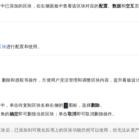
布中已添加的区块，在右侧面板中查看该区块对应的
配置
、
数据
和
交互
。
区块
进行配置和使用。
、删除和授权等操作，方便用户灵活管理和调整区块内容，提升看板设
面中，单击待复制区块名称右侧的
图标，选择
删除
。
下角的
确定
即可删除当前区块；单击
取消
即可取消删除操作。
区块后，已添加到可视化应用上的区块功能仍然可以使用，但无法从资