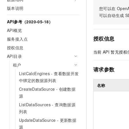
AI 产品 免费试用
网络
安全
云开发大赛
版本说明
您可以在
OpenA
Tableau 订阅
1亿+ 大模型 tokens 和 
可以自动生成
S
可观测
入门学习赛
中间件
AI空中课堂在线直播课
API参考（2020-05-18）
140+云产品 免费试用
大模型服务
上云与迁云
产品新客免费试用，最长1
数据库
API概览
生态解决方案
千问AI平台-Token Plan
授权信息
服务接入点
企业出海
大模型ACA认证体验
大数据计算
助力企业全员 AI 认知与能
授权信息
行业生态解决方案
政企业务
当前
API
暂无授权
媒体服务
千问AI平台-模型体验
API目录
开发者生态解决方案
在线体验全尺寸、多种模态
租户
企业服务与云通信
AI 开发和 AI 应用解决
请求参数
Happy 系列大模型
ListCalcEngines - 查看数据开发
域名与网站
中绑定的数据源列表
名称
终端用户计算
CreateDataSource - 创建数据
源
Serverless
大模型解决方案
ListDataSources - 查询数据源
开发工具
列表
快速部署 Dify，高效搭建 
UpdateDataSource - 更新数据
迁移与运维管理
源