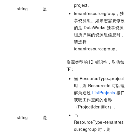
一个 AI 助手
即刻拥有 DeepSeek-R1 满血版
超强辅助，Bol
project。
string
是
在企业官网、通讯软件中为客户提供 AI 客服
多种方案随心选，轻松解锁专属 DeepSeek
tenantresourcegroup，独
享资源组。如果您需要修改
的是 DataWorks 独享资源
组所归属的资源组信息时，
请选择
tenantresourcegroup。
资源类型的 ID 标识符，取值如
下：
当 ResourceType=project
时，则 ResourceId 可以理
解为通过
ListProjects
接口
获取工作空间的名称
（ProjectIdentifier）。
当
string
是
ResourceType=tenantres
ourcegroup 时，则