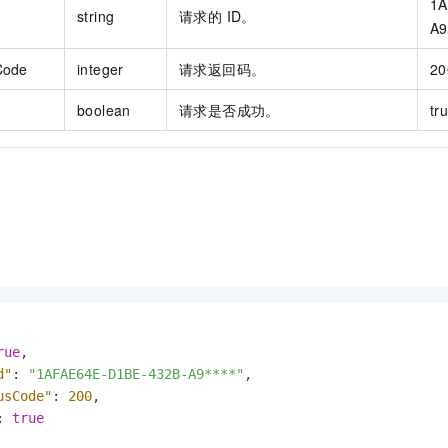
1A
string
请求的 ID。
A9
Code
integer
请求返回码。
20
boolean
请求是否成功。
tr
rue
,
d"
:
"1AFAE64E-D1BE-432B-A9****"
,
usCode"
:
200
,
:
true