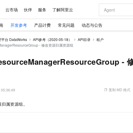
云市场
伙伴
服务
了解阿里云
南
开发参考
产品计费
常见问题
动态与公告
AI 特惠
数据与 API
成为产品伙伴
企业增值服务
最佳实践
价格计算器
AI 场景体
基础软件
产品伙伴合
阿里云认证
市场活动
配置报价
大模型
台 DataWorks
API参考（2020-05-18）
API目录
租户
自助选配和估算价格
eManagerResourceGroup - 修改资源归属资源组
步到位
域名与网站
智启 AI 普惠权益
产品生态集成认证中心
企业支持计划
云上春晚
Qwen Audio：打造专属 AI 语音助手
千问官方 MaaS 平台，为开发者和 Agent 而生，新用户赠送 1 亿 + tokens 额度
云服务器 EC
一句话生成原生
AI Coding
阿里云Maa
2026 阿里云
为企业打
数据集
Windows
大模型认证
模型
NEW
NEW
格式还原
值低价云产品抢先购
提供智能易用的域名与建站服务
至高享 1亿+免费 tokens，加速 Al 应用落地
Qwen-Audio-3.0-Realtime 端到端实时语音角色扮演
安全可靠、弹
输入一句话想法,
智能编程，一键
产品生态伙伴
专家技术服务
云上奥运之旅
弹性计算合作
阿里云中企出
手机三要素
宝塔 Linux
全部认证
esourceManagerResourceGroup
价格优势
开源旗舰模型
对象存储 OSS
即刻拥有 DeepSeek-V4-Pro
阿里云 OPC 创新助力计划
云数据库 RD
一键部署幻兽
AI 电商营销
产品生态伙伴工作台
企业增值服务台
云栖战略参考
云存储合作计
云栖大会
身份实名认证
CentOS
训练营
推动算力普惠，释放技术红利
的大模型服务
最高返9万
真正可用的 1M 上下文,一次完成代码全链路开发
轻松解锁专属 DeepSeek-V4-Pro
至高百万元 Token 补贴，加速一人公司成长
稳定、安全、高性价比、高性能的云存储服务
一键购买专属
从图文生成到
云上的中国
数据库合作计
活动全景
短信
Docker
图片和
自进化智能体
人工智能平台 PAI
5 分钟轻松部署专属 QwenPaw
Token Plan 模型订阅计划
Qoder
高效搭建 AI
AI 广告创作
企业成长
大模型
NEW
HOT
信息公告
看见新力量
云网络合作计
OCR 文字识别
JAVA
级电脑
越聪明
证享300元代金券
一站式AI开发、训练和推理服务
Qwen3.8-Max 首发尝鲜，限时加量 10 倍，夜间低至2折
从聊天伙伴进化为能主动干活的本地数字员工
面向真实软件
图文、视频一
复制 MD 格式
 05:36:49
Kimi-K3
HappyHors
NEW
魔搭 Mode
loud
服务实践
官网公告
Kimi 最新旗舰模型，长程编程与推理利器
让文字生成流
金融模力时刻
Salesforce O
版
发票查验
全能环境
Qoder CN
Claude Code + GStack 打造工程团队
千问办公，限时限量积分加倍
云原生数据库 P
低代码高效构
AI 建站
NEW
作计划
源归属资源组。
计划
创新中心
魔搭 ModelSc
健康状态
让AI从“聊天伙伴”进化为能干活的“数字员工”
覆盖公网/内网、递归/权威、移动APP等全场景解析服务
安装技能 GStack，拥有专属 AI 工程团队
你的AI工作搭子，覆盖日常办公高频场景
基于千问大模型等，支持代码智能生成、研发智能问答
0 代码专业建
客户案例
天气预报查询
操作系统
Deepseek-v4-pro
HappyHors
态合作计划
态智能体模型
旗舰 MoE 大模型，百万上下文与顶尖推理能力
图生视频，流
Compute
同享
容器服务 Kubernetes 版 ACK
万小智 AI 建站低至 15元/月
云防火墙
AI 短剧/漫剧
快递物流查询
WordPress
成为服务伙
高校合作
式云数据仓库
点，立即开启云上创新
提供一站式管理容器应用的 K8s 服务
送.CN域名，送备案服务码
云原生的云上
AI助力短剧
GLM-5.2
Wan2.7-T
Ubuntu