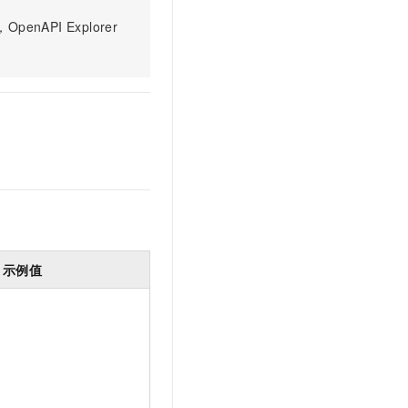
文戏情感细腻自然，动作戏激烈拳拳到肉，实现更强表演能力
支持中英文自由切换，具备更强的噪声鲁棒性
云聚AI 严选权益
SSL 证书
PI Explorer
，一键激活高效办公新体验
精选AI产品，从模型到应用全链提效
堡垒机
AI 用量加速计划
应用
防火墙
、识别商机，让客服更高效、服务更出色。
新老同享，达量后返
千问办公
主机安全
NEW
的智能体编程平台
一站式AI生产力平台
AI 应用及服务市场
伶鹊
企业级人与Agent协作平台，接入和调度多个数字员工
智能客服平台，对话机器人、对话分析、智能外呼
AI 应用
大模型服务平台百炼 - 全妙
大模型
应用创作平台
多模态内容创作工具，已接入 DeepSeek
示例值
自然语言处理
数据标注
机器学习
息提取
与 AI 智能体进行实时音视频通话
从文本、图片、视频中提取结构化的属性信息
构建支持视频理解的 AI 音视频实时通话应用