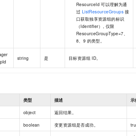
ResourceId 可以理解为通
过
ListResourceGroups
接
口获取独享资源组的标识
（Identifier）, 仅限
ResourceGroupType=7、
8、9 的类型。
ager
string
是
目标资源组 ID。
pId
类型
描述
示
object
返回结果。
boolean
变更资源组是否成功。
tr