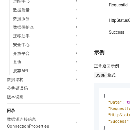
运维中心
RequestId
数据质量
数据服务
HttpStatus
数据保护伞
Success
迁移助手
安全中心
示例
开放平台
其他
正常返回示例
废弃API
格式
JSON
数据结构
公共错误码
{
版本说明
"Data"
:
t
"RequestI
附录
"HttpStat
数据源连接信息
"Success"
ConnectionProperties
}