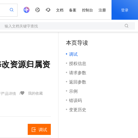
文档
备案
控制台
注册
登录
输入文档关键字查找
验
作计划
器
AI 活动
专业服务
服务伙伴合作计划
开发者社区
加入我们
服务平台百炼
阿里云 OPC 创新助力计划
本页导读
（1）
一站式生成采购清单，支持单品或批量购买
S
可编辑精美 PPT 文稿
S产品伙伴计划（繁花）
峰会
造的大模型服务与应用开发平台
轻量应用服务器
Agency Agents：拥有专属领域专家
AI 生产力先锋
Al MaaS 服务伙伴赋能合作
域名
博文
Careers
至高可申请百万元
调试
性可伸缩的云计算服务
 轻松生成专业的 PPT
开启高性价比 AI 编程新体验
先锋实践拓展 AI 生产力的边界
快速构建应用程序和网站，即刻迈出上云第一步
多领域专家智能体,一键组建 AI 虚拟交付团队
Token 补贴，五大权
计划
海大会
伙伴信用分合作计划
商标
问答
社会招聘
 - 修改资源归属资
授权信息
益加速 OPC 成功
S
帕鲁游戏服务器
数字证书管理服务（原SSL证书）
HappyHorse 打造一站式影视创作平台
飞天发布时刻
HOT
划
备案
电子书
校园招聘
请求参数
联机服务器，轻松开启游戏
视频创作，一键激活电商全链路生产力
全托管，含MySQL、PostgreSQL、SQL Server、MariaDB多引擎
实现全站 HTTPS，呈现可信的 Web 访问
所见，即是所愿
可视化编排打通从文字构思到成片全链路闭环
更多支持
划
公司注册
镜像站
返回参数
视频生成
语音识别与合成
 智能体与工作流应用
短信服务
漫剧工坊：一站式动画创作平台
AI 实训营
合作伙伴培训与认证
示例
划
上云迁移
的智能体编程平台
站生成，高效打造优质广告素材
通过阿里云百炼高效搭建AI应用,助力高效开发
快速生产连贯的高质量长漫剧
从基础到进阶，Agent 创客手把手教你
国内短信简单易用，安全可靠，秒级触达，全球覆盖200+国家和地区。
我的收藏
产品详情
e-1.1-T2V
Qwen3-TTS-Flash
lScope
我要反馈
查询合作伙伴
错误码
畅细腻的高质量视频
离线语音合成大模型，多语言方言自适应，低延迟高稳定
n Alibaba Cloud ISV 合作
代维服务
olarDB
建企业门户网站
大数据开发治理平台 DataWorks
10 分钟搭建微信、支付宝小程序
变更历史
创新加速
ope
登录合作伙伴管理后台
我要建议
站，无忧落地极速上线
以可视化方式快速构建移动和 PC 门户网站
100%兼容MySQL、PostgreSQL，兼容Oracle，支持集中和分布式
高效部署网站，快速应用到小程序
Data Agent 驱动的一站式 Data+AI 开发治理平台
e-1.1-I2V
Cosyvoice-V3-Flash
安全
畅自然，细节丰富
高表现力语音合成大模型，语音克隆听感自然
我要投诉
上云场景组合购
伴
调试
边界网络安全防护产品
漫剧创作，剧本、分镜、视频高效生成
覆盖90%+业务场景，专享组合折扣价
2V
VPN
Fun-ASR