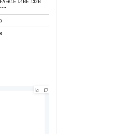
FAE64E-D1BE-432B-
****
0
ue