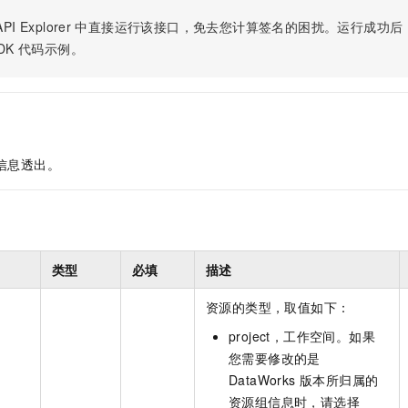
服务生态伙伴
视觉 Coding、空间感知、多模态思考等全面升级
1M上下文，专为长程任务能力而生
云工开物
企业应用
Night Plan 支持 Qwen 3.8-Max
AI 办公
NEW
PI Explorer
中直接运行该接口，免去您计算签名的困扰。运行成功后，OpenA
Red Hat
30+ 款产品免费体验
夜间 5 折，Qwen/Meoo/TokenPlan 客户专享
AI智能应用
科研合作
DK
代码示例。
ERP
堂（旗舰版）
SUSE
智能客服
AI 应用构建
大模型原生
CRM
2个月
自动承接线索
建站小程序
Qoder
大模型服务平台百炼-应用模版
OA 办公系统
HOT
NEW
面向真实软件
个人版上线、团队版降价；千问3.8-Max首发发尝鲜
丰富多元化的应用模版和解决方案
力提升
财税管理
模板建站
信息透出。
万有无界
大模型服务平台百炼-智能体
400电话
定制建站
的模型效果
灵活可视化地构建企业级 Agent
方案
广告营销
模板小程序
秒悟
人工智能平台 PAI
定制小程序
云端极速 AI 
新一代 AI 视频生成模型，深度适配广告营销等场景
AI Native 的算法工程平台，一站式完成建模、训练、推理服务部署
类型
必填
描述
APP 开发
资源的类型，取值如下：
建站系统
project，工作空间。如果
您需要修改的是
AI 应用
10分钟微调：让0.6B模型媲美235B模型
多模态数据信
DataWorks 版本所归属的
依托云原生高可用架构,实现Dify私有化部署
用1%尺寸在特定领域达到大模型90%以上效果
资源组信息时，请选择