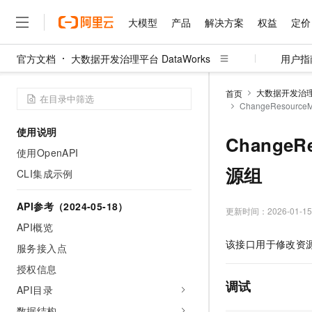
大模型
产品
解决方案
权益
定价
官方文档
大数据开发治理平台 DataWorks
用户指
大模型
产品
解决方案
权益
定价
云市场
伙伴
服务
了解阿里云
精选产品
精选解决方案
普惠上云
产品定价
精选商城
成为销售伙伴
售前咨询
为什么选择阿里云
千问AI平台
大数据开发治理平
首页
了解云产品的定价详情
ChangeResourc
大模型服务平台百炼
睿译宝，AI翻译排版一
普惠上云 官方力荐
分销伙伴
在线服务
网站建设
什么是云计算
大
大模型服务与应用平台
上传文档即自动完成翻译和
云服务器38元/年起，超
使用说明
咨询伙伴
多端小程序
技术领先
ChangeR
云上成本管理
售后服务
千问大模型
GLM-5.2：长任务时代
官方推荐返现计划
大模型
使用OpenAPI
大模型
精选产品
精选解决方案
Salesforce 国际版订阅
稳定可靠
管理和优化成本
多元化、高性能、安全可靠
推荐新用户得奖励，单订单
源组
销售伙伴合作计划
CLI集成示例
自助服务
友盟天域
安全合规
人工智能与机器学习
AI
文本生成
无影云电脑
Hermes Agent，打造
云工开物
无影生态合作计划
在线服务
API参考（2024-05-18）
观测云
分析师报告
随时随地安全接入的云上超
自主进化，持久记忆，越用
高校专属算力普惠，学生认
更新时间：
2026-01-15
计算
互联网应用开发
Qwen3.8-Max
HOT
Salesforce On Alibaba C
工单服务
API概览
智能体时代全能旗舰模型
Tuya 物联网平台阿里云
研究报告与白皮书
云解析DNS
快速拥有专属 OpenClaw
Consulting Partner 合
大数据
容器
该接口用于修改资
服务接入点
免费试用
短信专区
蓝凌 OA
Qwen3.7-Plus
AI 大模型销售与服务生
授权信息
现代化应用
存储
天池大赛
能看、能想、能动手的多模
云原生大数据计算服务 Max
解决方案免费试用 新老
电子合同
调试
API目录
面向分析的企业级SaaS模
最高领取价值200元试用
安全
网络与CDN
AI 算法大赛
Qwen3-VL-Plus
畅捷通
数据结构