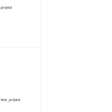
t.diy 一步搞定创意建站
构建大模型应用的安全防护体系
project
通过自然语言交互简化开发流程,全栈开发支持
通过阿里云安全产品对 AI 应用进行安全防护
test_project