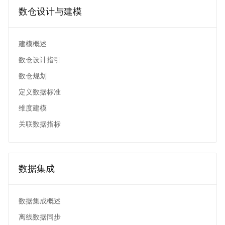
数仓设计与建模
建模概述
数仓设计指引
数仓规划
定义数据标准
维度建模
关联数据指标
数据集成
数据集成概述
离线数据同步