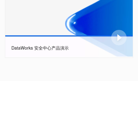
DataWorks 安全中心产品演示