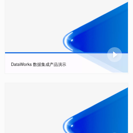
DataWorks 数据集成产品演示