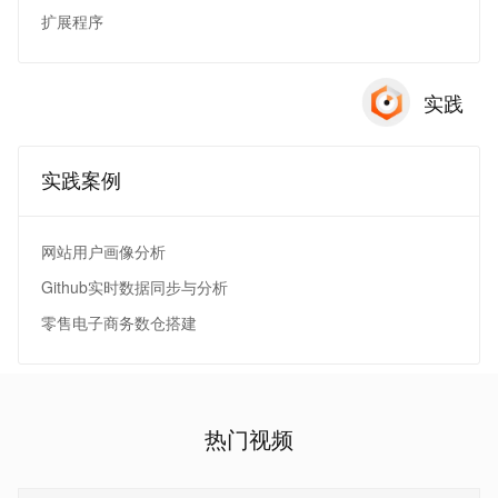
扩展程序
实践
实践案例
网站用户画像分析
Github实时数据同步与分析
零售电子商务数仓搭建
热门视频