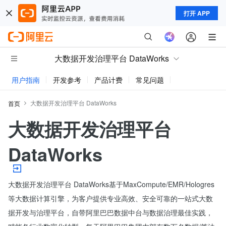
打开 APP
大数据开发治理平台 DataWorks
用户指南
开发参考
产品计费
常见问题
动态与公告
大数据开发治理平台 DataWorks
首页
大数据开发治理平台
DataWorks
大数据开发治理平台 DataWorks基于MaxCompute/EMR/Hologres
等大数据计算引擎，为客户提供专业高效、安全可靠的一站式大数
据开发与治理平台，自带阿里巴巴数据中台与数据治理最佳实践，