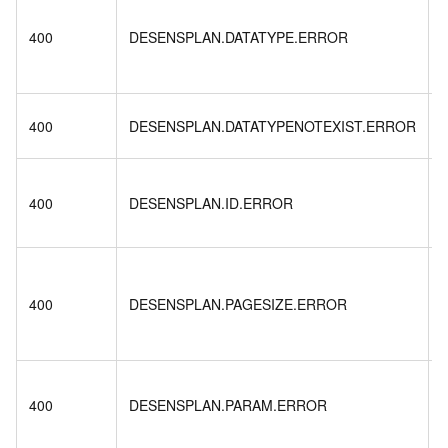
S
a
400
DESENSPLAN.DATATYPE.ERROR
d
r
S
400
DESENSPLAN.DATATYPENOTEXIST.ERROR
n
D
400
DESENSPLAN.ID.ERROR
r
n
P
t
400
DESENSPLAN.PAGESIZE.ERROR
1
D
400
DESENSPLAN.PARAM.ERROR
r
e