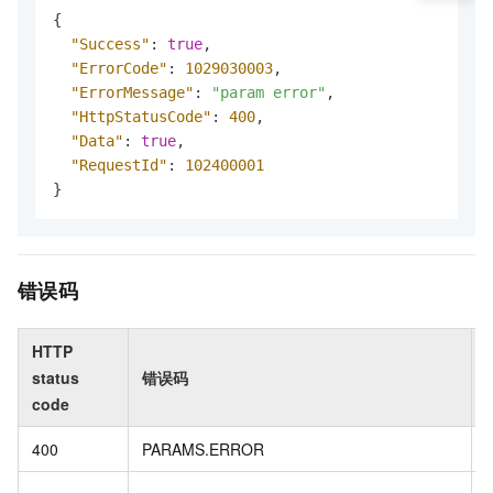
{
"Success"
:
true
,
"ErrorCode"
:
1029030003
,
"ErrorMessage"
:
"param error"
,
"HttpStatusCode"
:
400
,
"Data"
:
true
,
"RequestId"
:
102400001
}
错误码
HTTP
status
错误码
code
400
PARAMS.ERROR
p