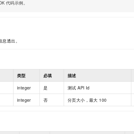
服务生态伙伴
视觉 Coding、空间感知、多模态思考等全面升级
1M上下文，专为长程任务能力而生
DK
代码示例。
云工开物
企业应用
Night Plan 支持 Qwen 3.8-Max
AI 办公
NEW
Red Hat
30+ 款产品免费体验
夜间 5 折，Qwen/Meoo/TokenPlan 客户专享
AI智能应用
科研合作
ERP
堂（旗舰版）
SUSE
智能客服
AI 应用构建
大模型原生
CRM
2个月
自动承接线索
建站小程序
Qoder
大模型服务平台百炼-应用模版
OA 办公系统
HOT
NEW
信息透出。
面向真实软件
个人版上线、团队版降价；千问3.8-Max首发发尝鲜
丰富多元化的应用模版和解决方案
力提升
财税管理
模板建站
万有无界
大模型服务平台百炼-智能体
400电话
定制建站
的模型效果
灵活可视化地构建企业级 Agent
方案
广告营销
模板小程序
类型
必填
描述
秒悟
人工智能平台 PAI
定制小程序
云端极速 AI 
新一代 AI 视频生成模型，深度适配广告营销等场景
AI Native 的算法工程平台，一站式完成建模、训练、推理服务部署
integer
是
测试 API Id
APP 开发
integer
否
分页大小，最大 100
建站系统
AI 应用
10分钟微调：让0.6B模型媲美235B模型
多模态数据信
依托云原生高可用架构,实现Dify私有化部署
用1%尺寸在特定领域达到大模型90%以上效果