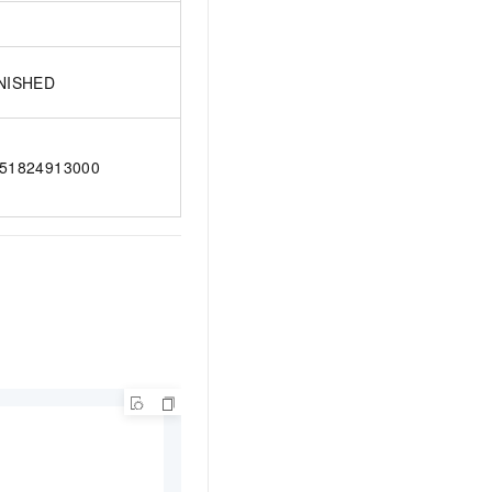
NISHED
51824913000