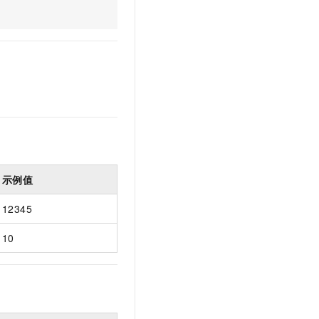
文戏情感细腻自然，动作戏激烈拳拳到肉，实现更强表演能力
支持中英文自由切换，具备更强的噪声鲁棒性
云聚AI 严选权益
SSL 证书
，一键激活高效办公新体验
精选AI产品，从模型到应用全链提效
堡垒机
AI 用量加速计划
应用
防火墙
、识别商机，让客服更高效、服务更出色。
新老同享，达量后返
千问办公
主机安全
NEW
的智能体编程平台
一站式AI生产力平台
AI 应用及服务市场
伶鹊
企业级人与Agent协作平台，接入和调度多个数字员工
智能客服平台，对话机器人、对话分析、智能外呼
AI 应用
示例值
大模型服务平台百炼 - 全妙
大模型
应用创作平台
多模态内容创作工具，已接入 DeepSeek
12345
自然语言处理
10
数据标注
机器学习
息提取
与 AI 智能体进行实时音视频通话
从文本、图片、视频中提取结构化的属性信息
构建支持视频理解的 AI 音视频实时通话应用