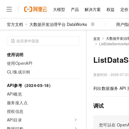
大模型
产品
解决方案
权益
定价
官方文档
大数据开发治理平台 DataWorks
用户指
大模型
产品
解决方案
权益
定价
云市场
伙伴
服务
了解阿里云
精选产品
精选解决方案
普惠上云
产品定价
精选商城
成为销售伙伴
售前咨询
为什么选择阿里云
千问AI平台
大数据开发治理平
首页
了解云产品的定价详情
ListDataServic
大模型服务平台百炼
千问办公，解锁你的工作
普惠上云 官方力荐
分销伙伴
在线服务
网站建设
什么是云计算
大
大模型服务与应用平台
企业级Agent产品，直接
云服务器38元/年起，超
使用说明
咨询伙伴
多端小程序
技术领先
ListDat
云上成本管理
售后服务
千问大模型
Agency Agents：拥
官方推荐返现计划
大模型
使用OpenAPI
大模型
精选产品
精选解决方案
Salesforce 国际版订阅
稳定可靠
管理和优化成本
多元化、高性能、安全可靠
推荐新用户得奖励，单订单
销售伙伴合作计划
CLI集成示例
自助服务
更新时间：
2026-07-31
友盟天域
安全合规
人工智能与机器学习
AI
文本生成
无影云电脑
HappyHorse 打造一
云工开物
无影生态合作计划
在线服务
API参考（2024-05-18）
观测云
分析师报告
随时随地安全接入的云上超
高校专属算力普惠，学生认
计算
互联网应用开发
列出数据服务
API
Qwen3.8-Max
HOT
Salesforce On Alibaba C
工单服务
API概览
智能体时代全能旗舰模型
Tuya 物联网平台阿里云
研究报告与白皮书
云解析DNS
快速拥有专属 OpenClaw
Consulting Partner 合
大数据
容器
服务接入点
免费试用
短信专区
调试
蓝凌 OA
Qwen3.7-Plus
AI 大模型销售与服务生
授权信息
现代化应用
存储
天池大赛
能看、能想、能动手的多模
云原生大数据计算服务 Max
解决方案免费试用 新老
电子合同
API目录
面向分析的企业级SaaS模
最高领取价值200元试用
安全
网络与CDN
您可以在
OpenA
AI 算法大赛
Qwen3-VL-Plus
畅捷通
数据结构