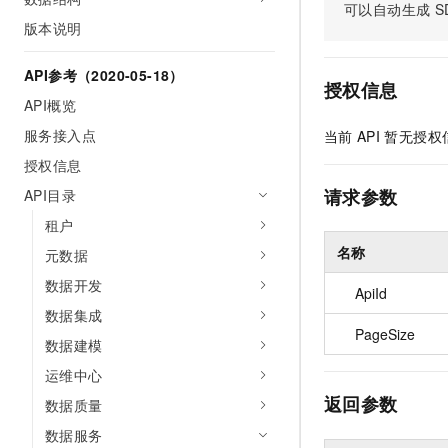
可以自动生成
S
AI 产品 免费试用
网络
安全
云开发大赛
版本说明
Tableau 订阅
1亿+ 大模型 tokens 和 
可观测
入门学习赛
中间件
AI空中课堂在线直播课
API参考（2020-05-18）
140+云产品 免费试用
大模型服务
授权信息
上云与迁云
产品新客免费试用，最长1
数据库
API概览
生态解决方案
千问AI平台-Token Plan
服务接入点
当前
API
暂无授权
企业出海
大模型ACA认证体验
大数据计算
助力企业全员 AI 认知与能
授权信息
行业生态解决方案
政企业务
媒体服务
千问AI平台-模型体验
请求参数
API目录
开发者生态解决方案
在线体验全尺寸、多种模态
租户
企业服务与云通信
AI 开发和 AI 应用解决
名称
Happy 系列大模型
元数据
域名与网站
数据开发
ApiId
终端用户计算
数据集成
PageSize
数据建模
Serverless
大模型解决方案
运维中心
开发工具
快速部署 Dify，高效搭建 
返回参数
数据质量
迁移与运维管理
数据服务