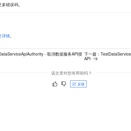
更多错误码。
更详情
。
eDataServiceApiAuthority - 取消数据服务API授
下一篇：
TestDataServ
API
该文章对您有帮助吗？
反馈