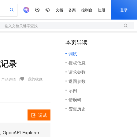
文档
备案
控制台
注册
登录
输入文档关键字查找
验
作计划
器
AI 活动
专业服务
服务伙伴合作计划
开发者社区
加入我们
服务平台百炼
阿里云 OPC 创新助力计划
本页导读
（1）
一站式生成采购清单，支持单品或批量购买
S
io：打造专属 AI 语音助手
S产品伙伴计划（繁花）
峰会
造的大模型服务与应用开发平台
轻量应用服务器
一句话生成原生可编辑精美 PPT 文稿
AI 生产力先锋
Al MaaS 服务伙伴赋能合作
域名
博文
Careers
至高可申请百万元
调试
性可伸缩的云计算服务
开启高性价比 AI 编程新体验
Qwen-Audio-3.0-Realtime 端到端实时语音角色扮演
输入一句话想法, 轻松生成专业的 PPT
先锋实践拓展 AI 生产力的边界
快速构建应用程序和网站，即刻迈出上云第一步
Token 补贴，五大权
计划
海大会
伙伴信用分合作计划
商标
问答
社会招聘
测试记录
授权信息
益加速 OPC 成功
S
eek-V4-Pro
数字证书管理服务（原SSL证书）
一键部署幻兽帕鲁游戏服务器
飞天发布时刻
HOT
划
备案
电子书
校园招聘
请求参数
pSeek-V4-Pro
视频创作，一键激活电商全链路生产力
全托管，含MySQL、PostgreSQL、SQL Server、MariaDB多引擎
实现全站HTTPS，呈现可信的WEB访问
一键购买专属联机服务器，轻松开启游戏
所见，即是所愿
更多支持
我的收藏
产品详情
划
公司注册
镜像站
返回参数
视频生成
语音识别与合成
专属 QwenPaw
短信服务
漫剧工坊：一站式动画创作平台
AI 实训营
HOT
合作伙伴培训与认证
示例
划
上云迁移
的智能体编程平台
站生成，高效打造优质广告素材
从聊天伙伴进化为能主动干活的本地数字员工
快速生产连贯的高质量长漫剧
从基础到进阶，Agent 创客手把手教你
国内短信简单易用，安全可靠，秒级触达，全球覆盖200+国家和地区。
e-1.1-T2V
Qwen3-TTS-Flash
lScope
我要反馈
查询合作伙伴
错误码
畅细腻的高质量视频
离线语音合成大模型，多语言方言自适应，低延迟高稳定
n Alibaba Cloud ISV 合作
代维服务
olarDB
建企业门户网站
大数据开发治理平台 DataWorks
10 分钟搭建微信、支付宝小程序
变更历史
创新加速
ope
登录合作伙伴管理后台
我要建议
站，无忧落地极速上线
以可视化方式快速构建移动和 PC 门户网站
100%兼容MySQL、PostgreSQL，兼容Oracle，支持集中和分布式
高效部署网站，快速应用到小程序
Data Agent 驱动的一站式 Data+AI 开发治理平台
e-1.1-I2V
Cosyvoice-V3-Flash
调试
安全
畅自然，细节丰富
高表现力语音合成大模型，语音克隆听感自然
我要投诉
上云场景组合购
伴
边界网络安全防护产品
漫剧创作，剧本、分镜、视频高效生成
覆盖90%+业务场景，专享组合折扣价
PI Explorer
2V
VPN
Fun-ASR