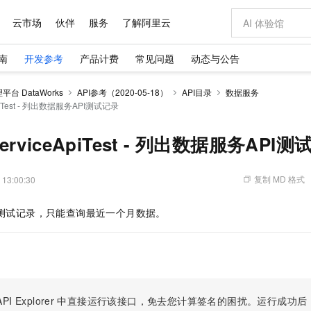
云市场
伙伴
服务
了解阿里云
南
开发参考
产品计费
常见问题
动态与公告
AI 特惠
数据与 API
成为产品伙伴
企业增值服务
最佳实践
价格计算器
AI 场景体
基础软件
产品伙伴合
阿里云认证
市场活动
配置报价
大模型
台 DataWorks
API参考（2020-05-18）
API目录
数据服务
自助选配和估算价格
eApiTest - 列出数据服务API测试记录
新方式
域名与网站
睿译宝，AI翻译排版一步到位
智启 AI 普惠权益
产品生态集成认证中心
企业支持计划
云上春晚
千问官方 MaaS 平台，为开发者和 Agent 而生，新用户赠送 1 亿 + tokens 额度
云服务器 EC
Qwen Aud
AI Coding
阿里云Maa
2026 阿里云
为企业打
数据集
Windows
大模型认证
模型
NEW
NEW
交付可用成果
值低价云产品抢先购
提供智能易用的域名与建站服务
上传文档即自动完成翻译和格式还原
至高享 1亿+免费 tokens，加速 Al 应用落地
安全可靠、弹
智能编程，一键
产品生态伙伴
专家技术服务
云上奥运之旅
弹性计算合作
阿里云中企出
手机三要素
宝塔 Linux
全部认证
aServiceApiTest - 列出数据服务API
价格优势
有专属领域专家
对象存储 OSS
GLM-5.2：长任务时代开源旗舰模型
阿里云 OPC 创新助力计划
云数据库 RD
即刻拥有 DeepS
AI 电商营销
产品生态伙伴工作台
企业增值服务台
云栖战略参考
云存储合作计
云栖大会
身份实名认证
CentOS
训练营
推动算力普惠，释放技术红利
的大模型服务
最高返9万
多领域专家智能体,一键组建 AI 虚拟交付团队
至高百万元 Token 补贴，加速一人公司成长
稳定、安全、高性价比、高性能的云存储服务
真正可用的 1M 上下文,一次完成代码全链路开发
轻松解锁专属 Dee
从图文生成到
复制 MD 格式
 13:00:30
云上的中国
数据库合作计
活动全景
短信
Docker
图片和
站式影视创作平台
人工智能平台 PAI
Hermes Agent，打造自进化智能体
Token Plan 模型订阅计划
Qoder
5 分钟轻松部署
AI 广告创作
企业成长
大模型
NEW
信息公告
看见新力量
云网络合作计
OCR 文字识别
JAVA
级电脑
证享300元代金券
可视化编排打通从文字构思到成片全链路闭环
一站式AI开发、训练和推理服务
自主进化，持久记忆，越用越聪明
Qwen3.8-Max 首发尝鲜，限时加量 10 倍，夜间低至2折
面向真实软件
图文、视频一
测试记录，只能查询最近一个月数据。
Kimi-K3
HappyHors
NEW
魔搭 Mode
loud
服务实践
官网公告
Kimi 最新旗舰模型，长程编程与推理利器
让文字生成流
金融模力时刻
Salesforce O
版
发票查验
全能环境
Qoder CN
Claude Code + GStack 打造工程团队
千问办公，限时限量积分加倍
云原生数据库 P
低代码高效构
AI 建站
NEW
作计划
计划
创新中心
魔搭 ModelSc
健康状态
让AI从“聊天伙伴”进化为能干活的“数字员工”
覆盖公网/内网、递归/权威、移动APP等全场景解析服务
安装技能 GStack，拥有专属 AI 工程团队
你的AI工作搭子，覆盖日常办公高频场景
基于千问大模型等，支持代码智能生成、研发智能问答
0 代码专业建
客户案例
天气预报查询
操作系统
Deepseek-v4-pro
HappyHors
态合作计划
态智能体模型
旗舰 MoE 大模型，百万上下文与顶尖推理能力
图生视频，流
Compute
同享
容器服务 Kubernetes 版 ACK
万小智 AI 建站低至 15元/月
云防火墙
AI 短剧/漫剧
快递物流查询
WordPress
成为服务伙
高校合作
式云数据仓库
点，立即开启云上创新
提供一站式管理容器应用的 K8s 服务
送.CN域名，送备案服务码
云原生的云上
AI助力短剧
PI Explorer
中直接运行该接口，免去您计算签名的困扰。运行成功后，OpenA
GLM-5.2
Wan2.7-T
Ubuntu