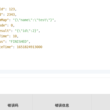
Id"
:
123
,
d"
:
2343
,
mMap"
:
"{\"name\":\"test\"}"
,
ode"
:
0
,
esult"
:
"{\"id\":2}"
,
Time"
:
10
,
us"
:
"FINISHED"
,
teTime"
:
1651824913000
错误码
错误信息