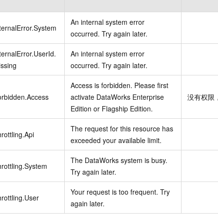
An internal system error
ternalError.System
occurred. Try again later.
ternalError.UserId.
An internal system error
ssing
occurred. Try again later.
Access is forbidden. Please first
orbidden.Access
activate DataWorks Enterprise
没有权限
Edition or Flagship Edition.
The request for this resource has
rottling.Api
exceeded your available limit.
The DataWorks system is busy.
rottling.System
Try again later.
Your request is too frequent. Try
rottling.User
again later.