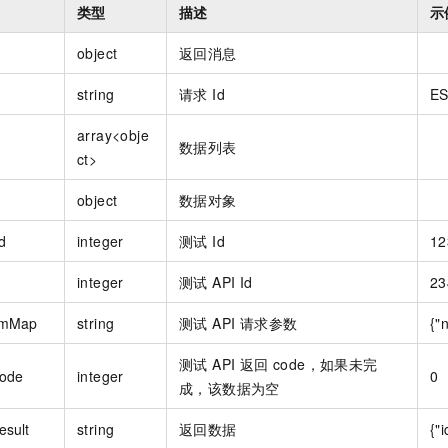
一个 AI 助手
即刻拥有 DeepSeek-R1 满血版
超强辅助，Bol
类型
描述
示
在企业官网、通讯软件中为客户提供 AI 客服
多种方案随心选，轻松解锁专属 DeepSeek
object
返回消息
string
请求 Id
E
array<obje
数据列表
ct>
object
数据对象
d
integer
测试 Id
12
integer
测试 API Id
23
amMap
string
测试 API 请求参数
{"
测试 API 返回 code，如果未完
ode
integer
0
成，该数据为空
esult
string
返回数据
{"i