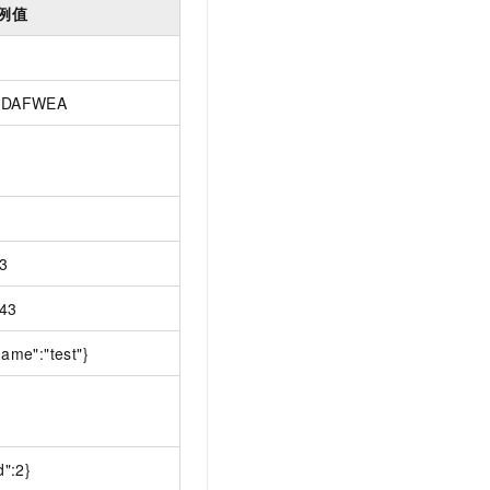
t.diy 一步搞定创意建站
构建大模型应用的安全防护体系
例值
通过自然语言交互简化开发流程,全栈开发支持
通过阿里云安全产品对 AI 应用进行安全防护
SDAFWEA
3
43
name":"test"}
d":2}