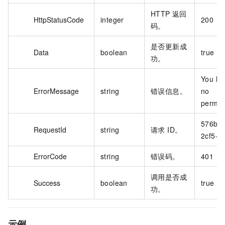
HTTP 返回
HttpStatusCode
integer
200
码。
是否更新成
Data
boolean
true
功。
You ha
ErrorMessage
string
错误信息。
no
permis
576b9
RequestId
string
请求 ID。
2cf5-4*
ErrorCode
string
错误码。
401
调用是否成
Success
boolean
true
功。
示例