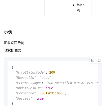
false：
否
示例
正常返回示例
格式
JSON
{

"HttpStatusCode"
: 
200
,

"RequestId"
: 
"abcd"
,

"ErrorMessage"
: 
"The specified parameters are in
"UpdateResult"
: 
true
,

"ErrorCode"
: 
1031203110005
,

"Success"
: 
true
}