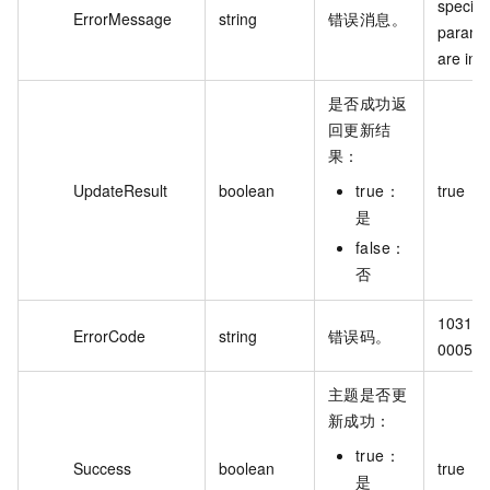
specifie
ErrorMessage
string
错误消息。
paramet
are inva
是否成功返
回更新结
果：
UpdateResult
boolean
true：
true
是
false：
否
103120
ErrorCode
string
错误码。
0005
主题是否更
新成功：
true：
Success
boolean
true
是