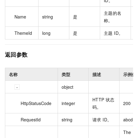
ID。
主题的名
Name
string
是
称。
ThemeId
long
是
主题 ID。
1
返回参数
名称
类型
描述
示例值
object
HTTP 状态
HttpStatusCode
integer
200
码。
RequestId
string
请求 ID。
abcd
The 