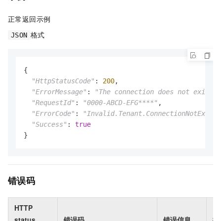
正常返回示例
格式
JSON
{

"HttpStatusCode"
: 
200
,

"ErrorMessage"
: 
"The connection does not exist."
"RequestId"
: 
"0000-ABCD-EFG****"
,

"ErrorCode"
: 
"Invalid.Tenant.ConnectionNotExists
"Success"
: 
true
}
错误码
HTTP
status
错误码
错误信息
描