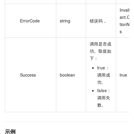
Invalid
ant.Co
ErrorCode
string
错误码 。
tionNot
s
调用是否成
功。取值如
下：
true：
Success
boolean
调用成
true
功。
false：
调用失
败。
示例