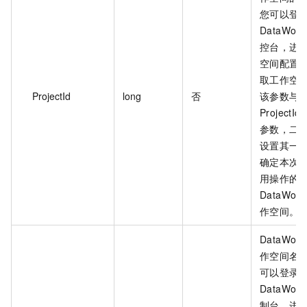
您可以登
DataWork
控台，进
空间配置
取工作空间
ProjectId
long
否
该参数与
ProjectIden
参数，二
设置其一
确定本次 A
用操作的
DataWork
作空间。
DataWork
作空间名称
可以登录
DataWork
制台，进