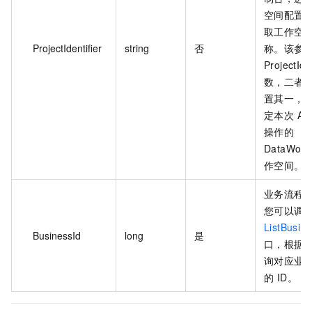
空间配置
取工作空
ProjectIdentifier
string
否
称。该参
ProjectId
数，二者
置其一，
定本次 AP
操作的
DataWork
作空间。
业务流程的
您可以调
ListBusin
BusinessId
long
是
口，根据
询对应业
的 ID。