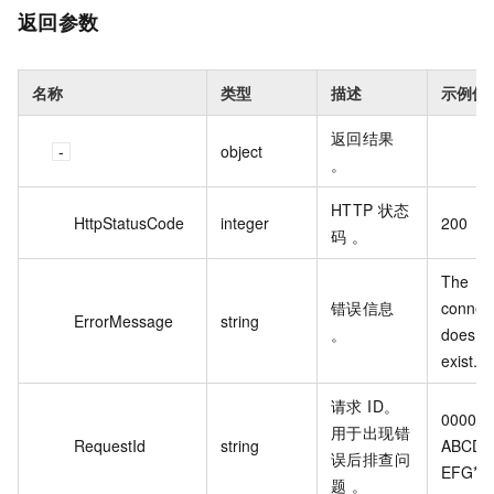
返回参数
名称
类型
描述
示例值
返回结果
object
。
HTTP 状态
HttpStatusCode
integer
200
码 。
The 
错误信息
connect
ErrorMessage
string
。
does no
exist.
请求 ID。
0000-
用于出现错
RequestId
string
ABCD-
误后排查问
EFG***
题 。