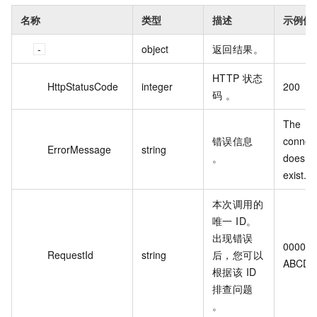
名称
类型
描述
示例值
object
返回结果。
HTTP 状态
HttpStatusCode
integer
200
码 。
The 
错误信息
connect
ErrorMessage
string
。
does no
exist.
本次调用的
唯一 ID。
出现错误
0000-
RequestId
string
后，您可以
ABCD-
根据该 ID
排查问题
。