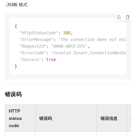
格式
JSON
{

"HttpStatusCode"
: 
200
,

"ErrorMessage"
: 
"The connection does not exist."
"RequestId"
: 
"0000-ABCD-EFG"
,

"ErrorCode"
: 
"Invalid.Tenant.ConnectionNotExists
"Success"
: 
true
}
错误码
HTTP
status
错误码
错误信息
描
code