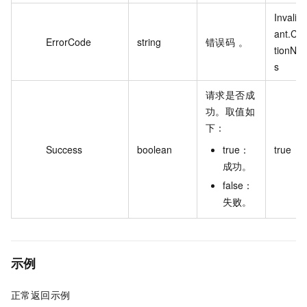
Invalid
ant.Co
ErrorCode
string
错误码 。
tionNot
s
请求是否成
功。取值如
下：
Success
boolean
true：
true
成功。
false：
失败。
示例
正常返回示例