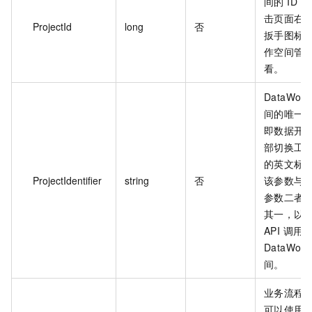
间的 ID，
击页面右
ProjectId
long
否
扳手图标
作空间管
看。
DataWor
间的唯一
即数据开
部切换工
的英文标
ProjectIdentifier
string
否
该参数与 Pr
参数二者
其一，以
API 调用
DataWor
间。
业务流程的 
可以使用