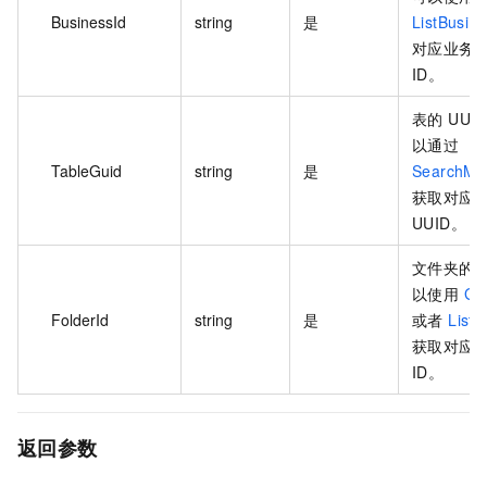
BusinessId
string
是
ListBusin
对应业务
ID。
表的 UUI
以通过
TableGuid
string
是
SearchMe
获取对应
UUID。
文件夹的 I
以使用
Ge
FolderId
string
是
或者
ListF
获取对应
ID。
返回参数