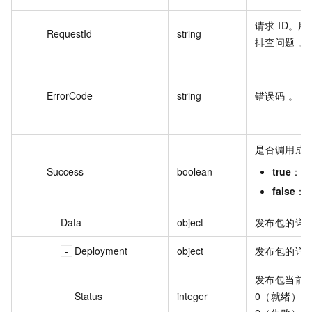
请求 ID。
RequestId
string
排查问题 。
ErrorCode
string
错误码 。
是否调用成
Success
boolean
true
：调
false
：
Data
object
发布包的详情
Deployment
object
发布包的详 
发布包当前的
Status
integer
0（就绪）、