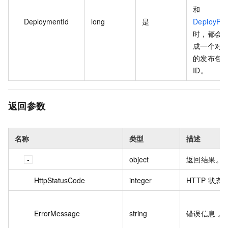
和
DeploymentId
long
是
DeployFil
时，都会
成一个对
的发布包
ID。
返回参数
名称
类型
描述
object
返回结果。
HttpStatusCode
integer
HTTP 状态
ErrorMessage
string
错误信息 。