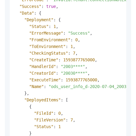
"Success"
:
true
,
"Data"
:
{
"Deployment"
:
{
"Status"
:
1
,
"ErrorMessage"
:
"Success"
,
"FromEnvironment"
:
0
,
"ToEnvironment"
:
1
,
"CheckingStatus"
:
7
,
"CreateTime"
:
1593877765000
,
"HandlerId"
:
"2003****"
,
"CreatorId"
:
"20030****"
,
"ExecuteTime"
:
1593877765000
,
"Name"
:
"ods_user_info_d-2020-07-04_20030***
}
,
"DeployedItems"
:
[
{
"FileId"
:
0
,
"FileVersion"
:
7
,
"Status"
:
1
}