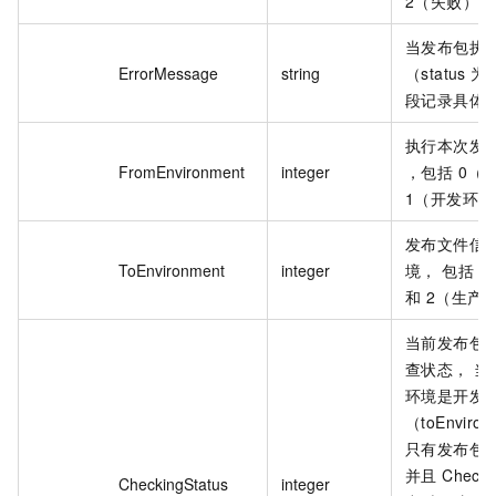
2（失败）。
当发布包执
ErrorMessage
string
（status 
段记录具体
执行本次发
FromEnvironment
integer
，包括 0（
1（开发环境
发布文件信
ToEnvironment
integer
境， 包括 
和 2（生产
当前发布包
查状态， 当
环境是开发
（toEnviro
只有发布包的 S
并且 Checki
CheckingStatus
integer