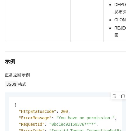
DEPLOY
发布失
CLONIN
REJECT
回
示例
正常返回示例
格式
JSON
{
"HttpStatusCode"
:
200
,
"ErrorMessage"
:
"You have no permission."
,
"RequestId"
:
"0bc1ec92159376****"
,
"ErrorCode"
:
"Invalid.Tenant.ConnectionNotExists