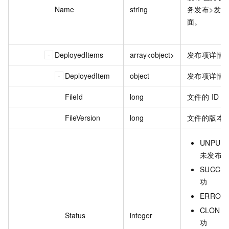
Name
string
务发布>发
面。
DeployedItems
array<object>
发布项详情
DeployedItem
object
发布项详情
FileId
long
文件的 ID 。
FileVersion
long
文件的版本 
UNPUBL
未发布
SUCCES
功
ERROR
CLONED
Status
integer
功