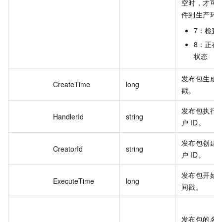
空时，才可
件到生产环
7：检查
8：正在
状态
发布包生成
CreateTime
long
戳。
发布包执行
HandlerId
string
户 ID。
发布包创建者
CreatorId
string
户 ID。
发布包开始
ExecuteTime
long
间戳。
发布包的名称