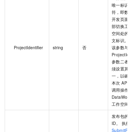
唯一标识
符，即数
开发页面
部切换工
空间处的
文标识。
ProjectIdentifier
string
否
该参数与
ProjectId
参数二者
须设置其
一，以确
本次 API
调用操作
DataWork
工作空间
发布包的
ID。 执行
SubmitFil