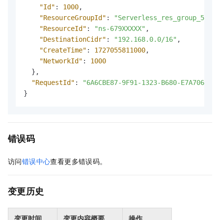
"Id"
:
1000
,
"ResourceGroupId"
:
"Serverless_res_group_52425
"ResourceId"
:
"ns-679XXXXX"
,
"DestinationCidr"
:
"192.168.0.0/16"
,
"CreateTime"
:
1727055811000
,
"NetworkId"
:
1000
}
,
"RequestId"
:
"6A6CBE87-9F91-1323-B680-E7A7065XXX
}
错误码
访问
错误中心
查看更多错误码。
变更历史
变更时间
变更内容概要
操作