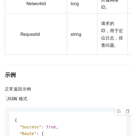
NetworkId
long
1
ID。
6
请求的
9F
ID，用于定
RequestId
string
B
位日志，排
E
查问题。
X
示例
正常返回示例
格式
JSON
{
"Success"
:
true
,
"Route"
:
{