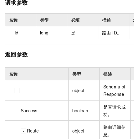
请求参数
名称
类型
必填
描述
示
Id
long
是
路由 ID。
10
返回参数
名称
类型
描述
示
Schema of
object
Response
是否请求成
Success
boolean
tr
功。
路由详细信
Route
object
息。