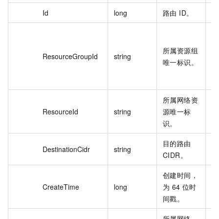
Id
long
路由 ID。
1
Se
re
所属资源组
ResourceGroupId
string
5
唯一标识。
5
31
所属网络资
ns
ResourceId
string
源唯一标
6
识。
目的路由
19
DestinationCidr
string
CIDR。
0/
创建时间，
1
CreateTime
long
为 64 位时
1
间戳。
所属网络