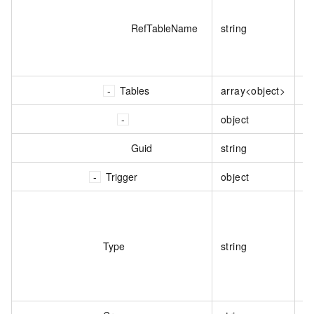
表
RefTableName
string
的
识
备
Tables
array<object>
表
object
表
Guid
string
表
Trigger
object
触
触
可
Type
string