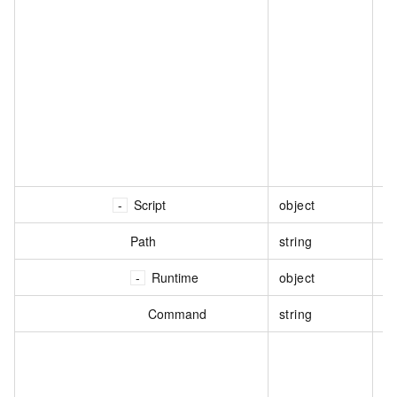
Script
object
脚
Path
string
脚
Runtime
object
运
Command
string
命
脚