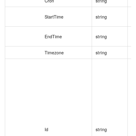
Cron
string
调
调
StartTime
string
y
调
EndTime
string
y
Timezone
string
时
触
Id
string