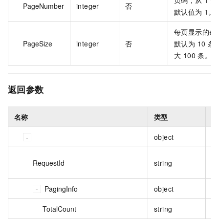
页码，从 1 
PageNumber
integer
否
默认值为 1。
每页显示的条
PageSize
integer
否
默认为 10 条
大 100 条。
返回参数
名称
类型
描
object
S
请
RequestId
string
排
PagingInfo
object
分
TotalCount
string
满