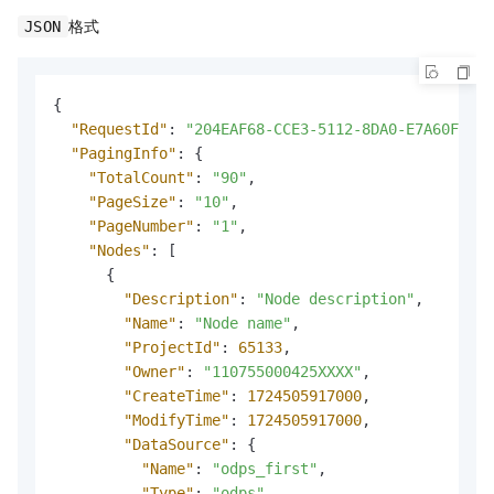
格式
JSON
{
"RequestId"
:
"204EAF68-CCE3-5112-8DA0-E7A60F02XX
"PagingInfo"
:
{
"TotalCount"
:
"90"
,
"PageSize"
:
"10"
,
"PageNumber"
:
"1"
,
"Nodes"
:
[
{
"Description"
:
"Node description"
,
"Name"
:
"Node name"
,
"ProjectId"
:
65133
,
"Owner"
:
"110755000425XXXX"
,
"CreateTime"
:
1724505917000
,
"ModifyTime"
:
1724505917000
,
"DataSource"
:
{
"Name"
:
"odps_first"
,
"Type"
:
"odps"