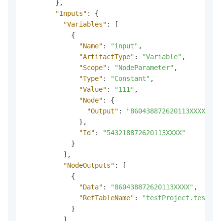
}
,
"Inputs"
:
{
"Variables"
:
[
{
"Name"
:
"input"
,
"ArtifactType"
:
"Variable"
,
"Scope"
:
"NodeParameter"
,
"Type"
:
"Constant"
,
"Value"
:
"111"
,
"Node"
:
{
"Output"
:
"860438872620113XXXX"
}
,
"Id"
:
"543218872620113XXXX"
}
]
,
"NodeOutputs"
:
[
{
"Data"
:
"860438872620113XXXX"
,
"RefTableName"
:
"testProject.testTab
}
]
,