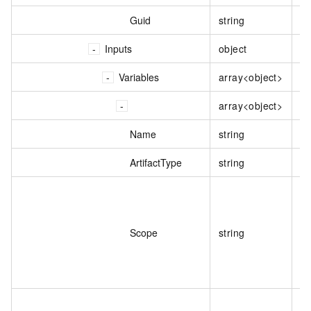
Guid
string
表
Inputs
object
节
Variables
array<object>
变
array<object>
变
Name
string
变
ArtifactType
string
制
范
Scope
string
类