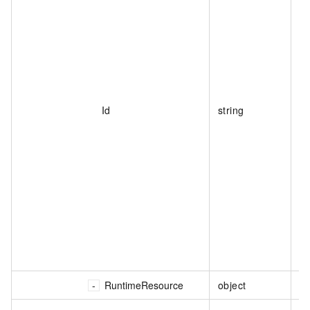
Id
string
RuntimeResource
object
资