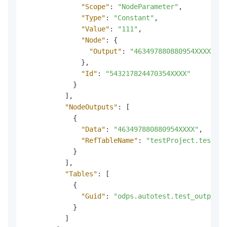
"Scope"
:
"NodeParameter"
,
"Type"
:
"Constant"
,
"Value"
:
"111"
,
"Node"
:
{
"Output"
:
"463497880880954XXXX"
}
,
"Id"
:
"543217824470354XXXX"
}
]
,
"NodeOutputs"
:
[
{
"Data"
:
"463497880880954XXXX"
,
"RefTableName"
:
"testProject.testTab
}
]
,
"Tables"
:
[
{
"Guid"
:
"odps.autotest.test_output_t
}
]