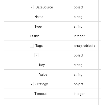
DataSource
object
数
Name
string
数
Type
string
数
TaskId
integer
调
Tags
array<object>
标
object
单
Key
string
标
Value
string
标
Strategy
object
调
Timeout
integer
超
生