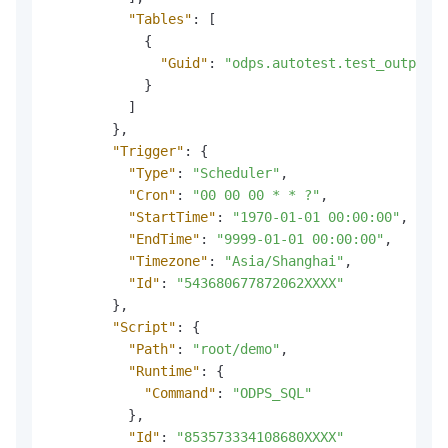
"Tables"
:
[
{
"Guid"
:
"odps.autotest.test_output_t
}
]
}
,
"Trigger"
:
{
"Type"
:
"Scheduler"
,
"Cron"
:
"00 00 00 * * ?"
,
"StartTime"
:
"1970-01-01 00:00:00"
,
"EndTime"
:
"9999-01-01 00:00:00"
,
"Timezone"
:
"Asia/Shanghai"
,
"Id"
:
"543680677872062XXXX"
}
,
"Script"
:
{
"Path"
:
"root/demo"
,
"Runtime"
:
{
"Command"
:
"ODPS_SQL"
}
,
"Id"
:
"853573334108680XXXX"