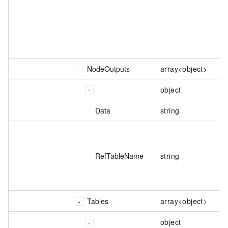
NodeOutputs
array<object>
节
object
节
Data
string
节
用
表
RefTableName
string
的
识
备
Tables
array<object>
表
object
表