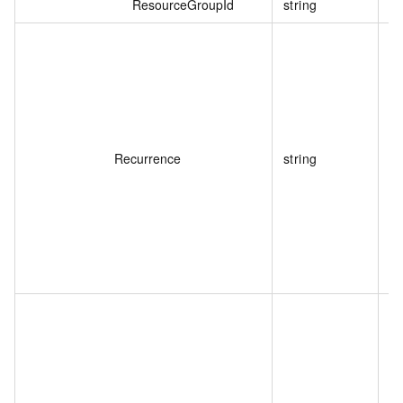
ResourceGroupId
string
资
调
可
Recurrence
string
数