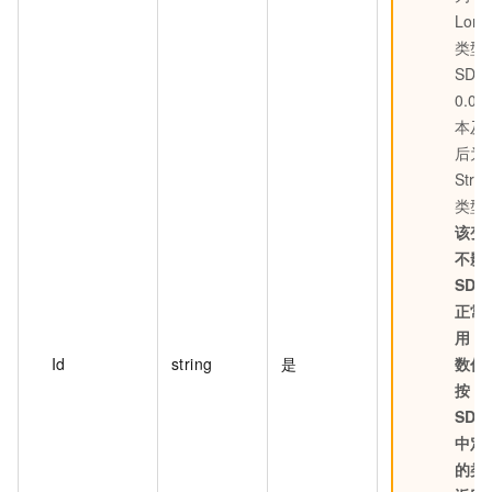
Long
类型
SDK8
0.0 
本及
后为
Strin
类型
该变
不影
SDK
正常
用，
Id
string
是
数仍
按
SDK
中定
的类