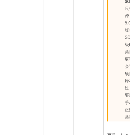
返回
只有
跨
8.0.0
版本
SDK
级时
类型
更可
会导
项目
译不
过，
要用
手动
正数
类型