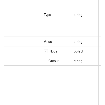
Type
string
Value
string
变
Node
object
变
Output
string
节
变