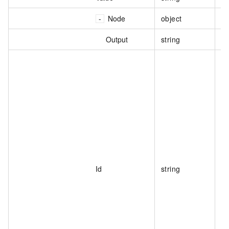
Node
object
变
Output
string
变
变
Id
string