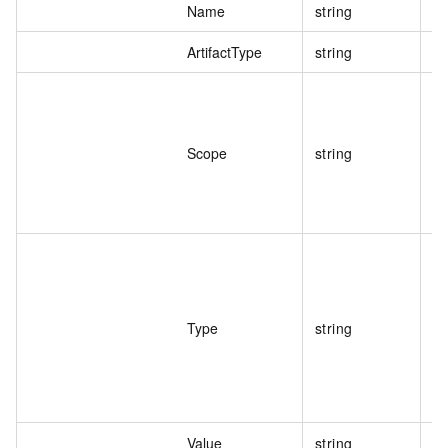
Name
string
变
ArtifactType
string
制
变
Scope
string
变
Type
string
Value
string
变