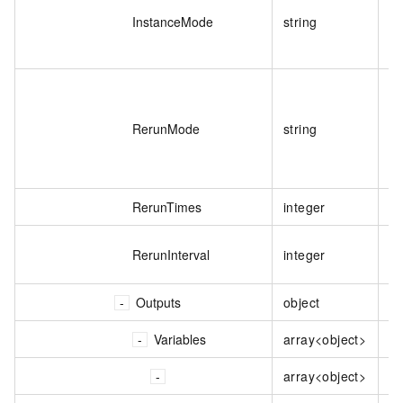
InstanceMode
string
允
RerunMode
string
RerunTimes
integer
失
失
RerunInterval
integer
秒
Outputs
object
节
Variables
array<object>
变
array<object>
变