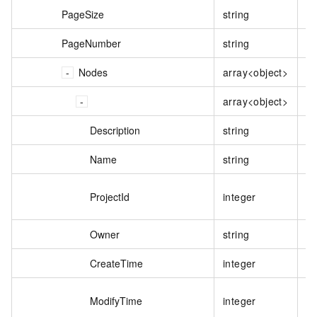
PageSize
string
每
PageNumber
string
请
Nodes
array<object>
查
array<object>
依
Description
string
节
Name
string
数
数
ProjectId
integer
ID
Owner
string
数
CreateTime
integer
数
数
ModifyTime
integer
戳