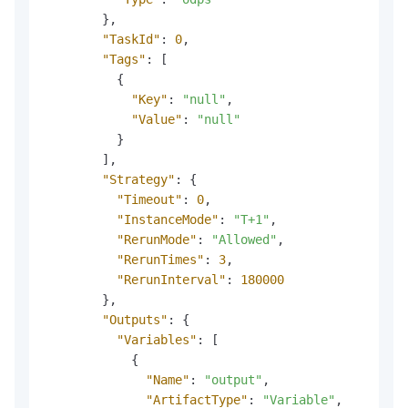
}
,
"TaskId"
:
0
,
"Tags"
:
[
{
"Key"
:
"null"
,
"Value"
:
"null"
}
]
,
"Strategy"
:
{
"Timeout"
:
0
,
"InstanceMode"
:
"T+1"
,
"RerunMode"
:
"Allowed"
,
"RerunTimes"
:
3
,
"RerunInterval"
:
180000
}
,
"Outputs"
:
{
"Variables"
:
[
{
"Name"
:
"output"
,
"ArtifactType"
:
"Variable"
,