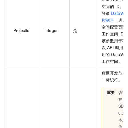
空间的 ID。
登录
DataWor
控制台
，进入
空间配置页面
ProjectId
integer
是
工作空间 ID。
该参数用于确
次 API 调用
用的 DataWor
工作空间。
数据开发节点
一标识符。
重要
该字
在
SDK8
0.0 
本之
为