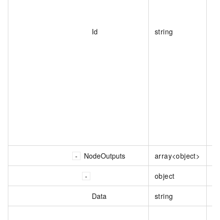
Id
string
NodeOutputs
array<object>
节
object
节
Data
string
节
用