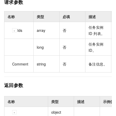
请求参数
名称
类型
必填
描述
任务实例
Ids
array
否
ID 列表。
任务实例
long
否
ID。
t
Comment
string
否
备注信息。
返回参数
名称
类型
描述
示例值
object