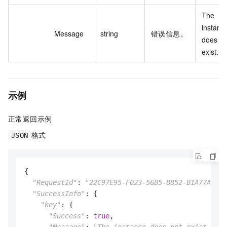
The 
instance
Message
string
错误信息。
does not
exist.
示例
正常返回示例
格式
JSON
{

"RequestId"
: 
"22C97E95-F023-56B5-8852-B1A77A17**
"SuccessInfo"
: {

"key"
: {

"Success"
: 
true
,

"Message"
: 
"The instance does not exist."