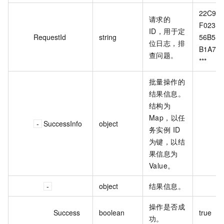
22C97E
请求的
F023-
ID，用于定
RequestId
string
56B5-8
位日志，排
B1A77A
查问题。
***
批量操作的
结果信息。
结构为
Map，以任
SuccessInfo
object
务实例 ID
为键，以结
果信息为
Value。
object
结果信息。
操作是否成
Success
boolean
true
功。