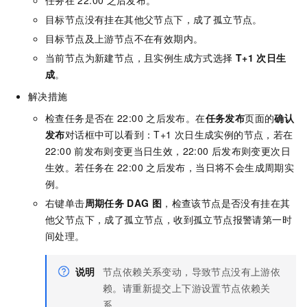
任务在
22:00
之后发布。
目标节点没有挂在其他父节点下，成了孤立节点。
目标节点及上游节点不在有效期内。
当前节点为新建节点，且实例生成方式选择
T+1
次日生
成
。
解决措施
检查任务是否在
22:00
之后发布。在
任务发布
页面的
确认
发布
对话框中可以看到：T+1
次日生成实例的节点，若在
22:00
前发布则变更当日生效，22:00
后发布则变更次日
生效。若任务在
22:00
之后发布，当日将不会生成周期实
例。
右键单击
周期任务
DAG
图
，检查该节点是否没有挂在其
他父节点下，成了孤立节点，收到孤立节点报警请第一时
间处理。
说明
节点依赖关系变动，导致节点没有上游依
赖。请重新提交上下游设置节点依赖关
系。