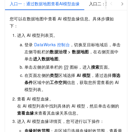
入口一：通过数据地图查看AI模型血缘
入口二：通过PAI查看A
您可以在数据地图中查看
AI
模型血缘信息。具体步骤如
下：
进入
AI
模型列表页。
登录
DataWorks
控制台
，切换至目标地域后，单击
左侧导航栏的
数据治理
>
数据地图
，在右侧页面中
单击
进入
数据地图
。
单击左侧的菜单栏的
图标，进入
搜索
页面。
在页面左侧的
类型
区域选择
AI
模型
，通过选择
筛选
条件
区域中的
工作空间
信息，获取您所需查看的
AI
模型列表。
查看
AI
模型血缘。
在
AI
模型列表中找到具体的
AI
模型，然后单击右侧的
查看血缘
来查看其血缘关系信息。
进入
AI
模型血缘详情页，您可进行以下操作：
血缘时效范围
：在区域①选择血缘时效范围，查看最