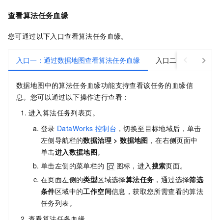
查看算法任务血缘
您可通过以下入口查看算法任务血缘。
入口一：通过数据地图查看算法任务血缘
入口二：通过PAI查
数据地图中的算法任务血缘功能支持查看该任务的血缘信
息。您可以通过以下操作进行查看：
进入算法任务列表页。
登录
DataWorks
控制台
，切换至目标地域后，单击
左侧导航栏的
数据治理
>
数据地图
，在右侧页面中
单击
进入
数据地图
。
单击左侧的菜单栏的
图标，进入
搜索
页面。
在页面左侧的
类型
区域选择
算法任务
，通过选择
筛选
条件
区域中的
工作空间
信息，获取您所需查看的算法
任务列表。
查看算法任务血缘。