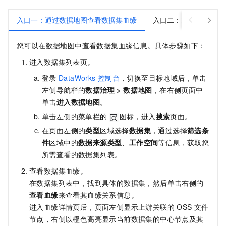
入口一：通过数据地图查看数据集血缘
入口二：通过PAI查看
您可以在数据地图中查看数据集血缘信息。具体步骤如下：
进入数据集列表页。
登录
DataWorks
控制台
，切换至目标地域后，单击
左侧导航栏的
数据治理
>
数据地图
，在右侧页面中
单击
进入
数据地图
。
单击左侧的菜单栏的
图标，进入
搜索
页面。
在页面左侧的
类型
区域选择
数据集
，通过选择
筛选条
件
区域中的
数据来源类型
、
工作空间
等信息，获取您
所需查看的数据集列表。
查看数据集血缘。
在数据集列表中，找到具体的数据集，然后单击右侧的
查看血缘
来查看其血缘关系信息。
进入血缘详情页后，页面左侧显示上游关联的
OSS
文件
节点，右侧以橙色高亮显示当前数据集的中心节点及其