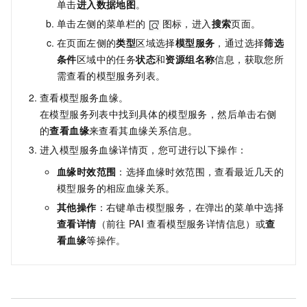
单击
进入
数据地图
。
单击左侧的菜单栏的
图标，进入
搜索
页面。
在页面左侧的
类型
区域选择
模型服务
，通过选择
筛选
条件
区域中的任务
状态
和
资源组名称
信息，获取您所
需查看的模型服务列表。
查看模型服务血缘。
在模型服务列表中找到具体的模型服务，然后单击右侧
的
查看血缘
来查看其血缘关系信息。
进入模型服务血缘详情页，您可进行以下操作：
血缘时效范围
：选择血缘时效范围，查看最近几天的
模型服务的相应血缘关系。
其他操作
：右键单击模型服务，在弹出的菜单中选择
查看详情
（前往
PAI
查看模型服务详情信息）或
查
看血缘
等操作。