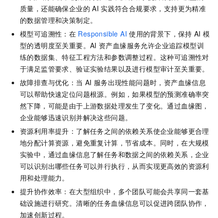
质量，还能确保企业的
AI
实践符合合规要求，支持更为精准
的数据管理和决策制定。
模型可追溯性：在
Responsible AI
使用的背景下，保持
AI
模
型的透明度至关重要。AI
资产血缘服务允许企业追踪模型训
练的数据集、特征工程方法和参数调整过程。这种可追溯性对
于满足监管要求、验证实验结果以及进行模型审计至关重要。
故障排查与优化：当
AI
服务出现性能问题时，资产血缘信息
可以帮助快速定位问题根源。例如，如果模型的预测准确率突
然下降，可能是由于上游数据处理发生了变化。通过血缘图，
企业能够迅速识别并解决这些问题。
资源利用率提升：了解任务之间的依赖关系使企业能够更合理
地分配计算资源，避免重复计算，节省成本。同时，在大规模
实验中，通过血缘信息了解任务和数据之间的依赖关系，企业
可以识别出哪些任务可以并行执行，从而实现更高效的资源利
用和处理能力。
提升协作效率：在大型组织中，多个团队可能会共享同一套基
础设施进行研究。清晰的任务血缘信息可以促进跨团队协作，
加速创新过程。