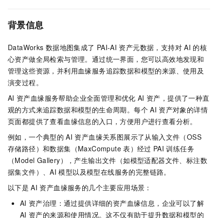
背景信息
DataWorks
数据地图集成了
PAI-AI
资产元数据，支持对
AI
的核
心资产做全局检索与管理。通过统一界面，您可以高效地发现和
管理这些资源，并利用血缘服务追踪数据和模型的来源、使用及
演变过程。
AI
资产血缘服务帮助企业全面管理和优化
AI
资产，提供了一种直
观的方式来追踪数据和模型的生命周期。每个
AI
资产对象的详情
页面都提供了查看血缘信息的入口，方便用户进行查看分析。
例如，一个典型的
AI
资产血缘关系图展示了从输入文件（OSS
存储路径）和数据集（MaxCompute
表）经过
PAI
训练任务
（Model Gallery），产生输出文件（如模型适配器文件、标注数
据集文件）、AI
模型以及模型在线服务的完整链路。
以下是
AI
资产血缘服务的几个主要应用场景：
AI
资产治理：通过提供详细的资产血缘信息，企业可以了解
AI
资产的来源和使用情况。这不仅有助于提升数据和模型的