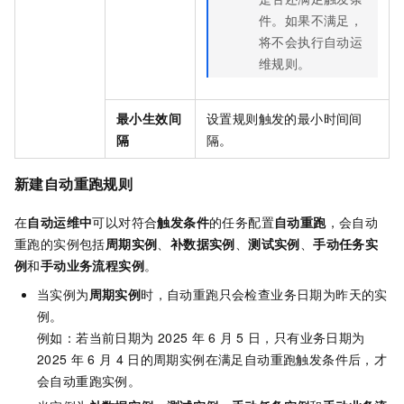
件。如果不满足，
将不会执行自动运
维规则。
最小生效间
设置规则触发的最小时间间
隔
隔。
新建自动重跑规则
在
自动运维中
可以对符合
触发条件
的任务配置
自动重跑
，会自动
重跑的实例包括
周期实例
、
补数据实例
、
测试实例
、
手动任务实
例
和
手动业务流程实例
。
当实例为
周期实例
时，自动重跑只会检查业务日期为昨天的实
例。
例如：若当前日期为
2025
年
6
月
5
日，只有业务日期为
2025
年
6
月
4
日的周期实例在满足自动重跑触发条件后，才
会自动重跑实例。