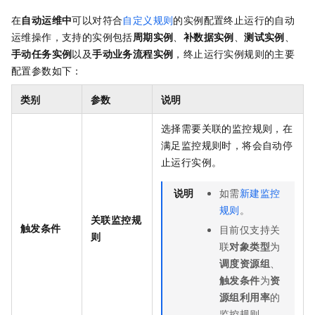
在
自动运维中
可以对符合
自定义规则
的实例配置终止运行的自动
运维操作，支持的实例包括
周期实例
、
补数据实例
、
测试实例
、
手动任务实例
以及
手动业务流程实例
，终止运行实例规则的主要
配置参数如下：
类别
参数
说明
选择需要关联的监控规则，在
满足监控规则时，将会自动停
止运行实例。
说明
如需
新建监控
规则
。
关联监控规
触发条件
目前仅支持关
则
联
对象类型
为
调度资源组
、
触发条件
为
资
源组利用率
的
监控规则。