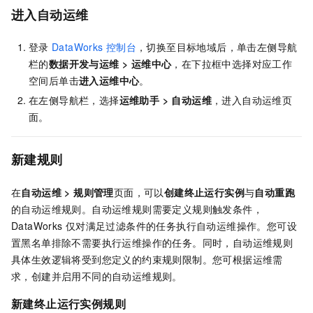
进入自动运维
登录
DataWorks
控制台
，切换至目标地域后，单击左侧导航
栏的
数据开发与运维
>
运维中心
，在下拉框中选择对应工作
空间后单击
进入
运维中心
。
在左侧导航栏，选择
运维助手
>
自动运维
，进入自动运维页
面。
新建规则
在
自动运维
>
规则管理
页面，可以
创建终止运行实例
与
自动重跑
的自动运维规则。自动运维规则需要定义规则触发条件，
DataWorks
仅对满足过滤条件的任务执行自动运维操作。您可设
置黑名单排除不需要执行运维操作的任务。同时，自动运维规则
具体生效逻辑将受到您定义的约束规则限制。您可根据运维需
求，创建并启用不同的自动运维规则。
新建终止运行实例规则