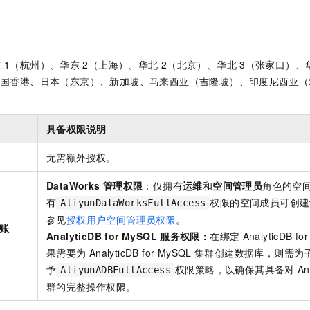
一个 AI 助手
即刻拥有 DeepSeek-R1 满血版
超强辅助，Bol
在企业官网、通讯软件中为客户提供 AI 客服
多种方案随心选，轻松解锁专属 DeepSeek
东
1（杭州）、华东
2（上海）、华北
2（北京）、
华北
3（张家口）、
中国香港、日本（东京）、新加坡、马来西亚（吉隆坡）、印度尼西亚（
具备权限说明
号
无需额外授权。
DataWorks
管理权限
：仅拥有
运维
和
空间管理员
角色的空
有
权限的空间成员可创建
AliyunDataWorksFullAccess
参见
授权用户空间管理员权限
。
账
AnalyticDB for MySQL
服务权限：
在绑定
AnalyticDB for
果需要为
AnalyticDB for MySQL
集群创建数据库，则需为
予
权限策略，以确保其具备对
An
AliyunADBFullAccess
群的完整操作权限。