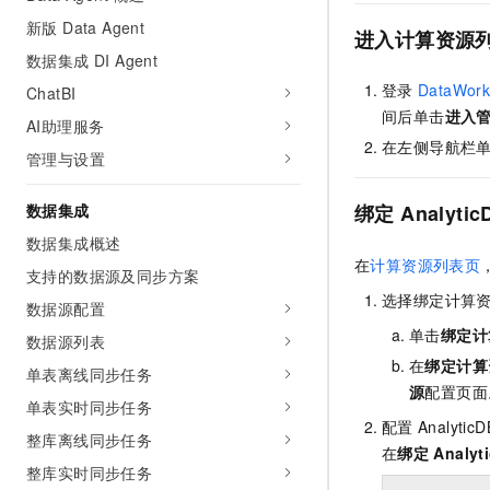
新版 Data Agent
进入计算资源
数据集成 DI Agent
登录
DataWork
ChatBI
间后单击
进入
AI助理服务
在左侧导航栏
管理与设置
数据集成
绑定
Analytic
数据集成概述
在
计算资源列表页
支持的数据源及同步方案
选择绑定计算
数据源配置
单击
绑定计
数据源列表
在
绑定计算
单表离线同步任务
源
配置页面
单表实时同步任务
配置
AnalyticD
整库离线同步任务
在
绑定
Analyt
整库实时同步任务