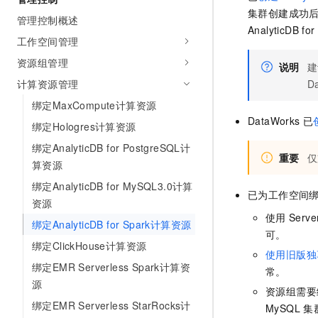
AI 产品 免费试用
网络
集群创建成功
安全
云开发大赛
管理控制概述
Tableau 订阅
1亿+ 大模型 tokens 和 
AnalyticDB for
工作空间管理
可观测
入门学习赛
中间件
AI空中课堂在线直播课
140+云产品 免费试用
大模型服务
资源组管理
说明
建
上云与迁云
产品新客免费试用，最长1
数据库
计算资源管理
D
生态解决方案
千问AI平台-Token Plan
企业出海
大模型ACA认证体验
大数据计算
绑定MaxCompute计算资源
助力企业全员 AI 认知与能
行业生态解决方案
DataWorks
已
绑定Hologres计算资源
政企业务
媒体服务
千问AI平台-模型体验
开发者生态解决方案
绑定AnalyticDB for PostgreSQL计
在线体验全尺寸、多种模态
重要
仅
企业服务与云通信
算资源
AI 开发和 AI 应用解决
Happy 系列大模型
绑定AnalyticDB for MySQL3.0计算
域名与网站
已为工作空间
资源
使用
Serve
终端用户计算
绑定AnalyticDB for Spark计算资源
可。
绑定ClickHouse计算资源
Serverless
大模型解决方案
使用旧版独
绑定EMR Serverless Spark计算资
常。
开发工具
快速部署 Dify，高效搭建 
源
资源组需要
迁移与运维管理
绑定EMR Serverless StarRocks计
MySQL
集