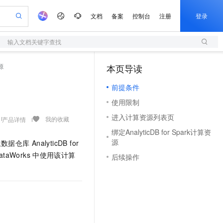
文档
备案
控制台
注册
登录
输入文档关键字查找
验
作计划
器
AI 活动
专业服务
服务伙伴合作计划
开发者社区
加入我们
服务平台百炼
阿里云 OPC 创新助力计划
源
本页导读
（1）
一站式生成采购清单，支持单品或批量购买
S
可编辑精美 PPT 文稿
S产品伙伴计划（繁花）
峰会
造的大模型服务与应用开发平台
轻量应用服务器
Agency Agents：拥有专属领域专家
AI 生产力先锋
Al MaaS 服务伙伴赋能合作
域名
博文
Careers
至高可申请百万元
前提条件
性可伸缩的云计算服务
 轻松生成专业的 PPT
开启高性价比 AI 编程新体验
先锋实践拓展 AI 生产力的边界
快速构建应用程序和网站，即刻迈出上云第一步
多领域专家智能体,一键组建 AI 虚拟交付团队
Token 补贴，五大权
计划
海大会
伙伴信用分合作计划
商标
问答
社会招聘
使用限制
益加速 OPC 成功
S
帕鲁游戏服务器
数字证书管理服务（原SSL证书）
HappyHorse 打造一站式影视创作平台
飞天发布时刻
HOT
划
备案
电子书
校园招聘
进入计算资源列表页
联机服务器，轻松开启游戏
视频创作，一键激活电商全链路生产力
全托管，含MySQL、PostgreSQL、SQL Server、MariaDB多引擎
实现全站HTTPS，呈现可信的WEB访问
所见，即是所愿
可视化编排打通从文字构思到成片全链路闭环
我的收藏
产品详情
更多支持
划
公司注册
镜像站
绑定AnalyticDB for Spark计算资
视频生成
语音识别与合成
 智能体与工作流应用
短信服务
漫剧工坊：一站式动画创作平台
AI 实训营
源
生数据仓库
AnalyticDB for
合作伙伴培训与认证
划
上云迁移
的智能体编程平台
站生成，高效打造优质广告素材
通过阿里云百炼高效搭建AI应用,助力高效开发
快速生产连贯的高质量长漫剧
从基础到进阶，Agent 创客手把手教你
国内短信简单易用，安全可靠，秒级触达，全球覆盖200+国家和地区。
e-1.1-T2V
Qwen3-TTS-Flash
ataWorks
中使用该计算
后续操作
lScope
我要反馈
查询合作伙伴
畅细腻的高质量视频
离线语音合成大模型，多语言方言自适应，低延迟高稳定
n Alibaba Cloud ISV 合作
代维服务
olarDB
建企业门户网站
大数据开发治理平台 DataWorks
10 分钟搭建微信、支付宝小程序
创新加速
ope
登录合作伙伴管理后台
我要建议
站，无忧落地极速上线
以可视化方式快速构建移动和 PC 门户网站
100%兼容MySQL、PostgreSQL，兼容Oracle，支持集中和分布式
高效部署网站，快速应用到小程序
Data Agent 驱动的一站式 Data+AI 开发治理平台
e-1.1-I2V
Cosyvoice-V3-Flash
安全
畅自然，细节丰富
高表现力语音合成大模型，语音克隆听感自然
我要投诉
上云场景组合购
伴
边界网络安全防护产品
漫剧创作，剧本、分镜、视频高效生成
覆盖90%+业务场景，专享组合折扣价
2V
VPN
Fun-ASR