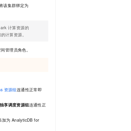
文戏情感细腻自然，动作戏激烈拳拳到肉，实现更强表演能力
支持中英文自由切换，具备更强的噪声鲁棒性
云聚AI 严选权益
将该集群绑定为
SSL 证书
，一键激活高效办公新体验
精选AI产品，从模型到应用全链提效
堡垒机
AI 用量加速计划
应用
防火墙
park
计算资源的
、识别商机，让客服更高效、服务更出色。
新老同享，达量后返
间的计算资源。
千问办公
主机安全
NEW
的智能体编程平台
一站式AI生产力平台
空间管理员角色。
AI 应用及服务市场
伶鹊
企业级人与Agent协作平台，接入和调度多个数字员工
智能客服平台，对话机器人、对话分析、智能外呼
AI 应用
大模型服务平台百炼 - 全妙
大模型
应用创作平台
多模态内容创作工具，已接入 DeepSeek
自然语言处理
ss
资源组
连通性正常即
数据标注
独享调度资源组
连通性正
机器学习
息提取
与 AI 智能体进行实时音视频通话
添加为
AnalyticDB for
从文本、图片、视频中提取结构化的属性信息
构建支持视频理解的 AI 音视频实时通话应用