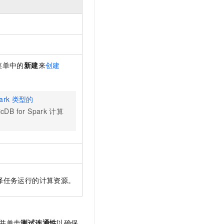
菜单中的
新建
来
创建
ark
类型的
icDB for Spark
计算
择任务运行的计算资源。
并单击
测试连通性
以确保