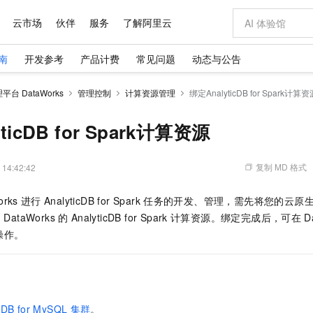
云市场
伙伴
服务
了解阿里云
南
开发参考
产品计费
常见问题
动态与公告
AI 特惠
数据与 API
成为产品伙伴
企业增值服务
最佳实践
价格计算器
AI 场景体
基础软件
产品伙伴合
阿里云认证
市场活动
配置报价
大模型
台 DataWorks
管理控制
计算资源管理
绑定AnalyticDB for Spark计算资
自助选配和估算价格
步到位
域名与网站
智启 AI 普惠权益
产品生态集成认证中心
企业支持计划
云上春晚
Qwen Audio：打造专属 AI 语音助手
千问官方 MaaS 平台，为开发者和 Agent 而生，新用户赠送 1 亿 + tokens 额度
云服务器 EC
一句话生成原生
AI Coding
阿里云Maa
2026 阿里云
为企业打
数据集
Windows
大模型认证
模型
NEW
NEW
格式还原
值低价云产品抢先购
提供智能易用的域名与建站服务
至高享 1亿+免费 tokens，加速 Al 应用落地
Qwen-Audio-3.0-Realtime 端到端实时语音角色扮演
安全可靠、弹
输入一句话想法,
智能编程，一键
ticDB for Spark计算资源
产品生态伙伴
专家技术服务
云上奥运之旅
弹性计算合作
阿里云中企出
手机三要素
宝塔 Linux
全部认证
价格优势
开源旗舰模型
对象存储 OSS
即刻拥有 DeepSeek-V4-Pro
阿里云 OPC 创新助力计划
云数据库 RD
一键部署幻兽
AI 电商营销
产品生态伙伴工作台
企业增值服务台
云栖战略参考
云存储合作计
云栖大会
身份实名认证
CentOS
训练营
推动算力普惠，释放技术红利
的大模型服务
最高返9万
真正可用的 1M 上下文,一次完成代码全链路开发
轻松解锁专属 DeepSeek-V4-Pro
至高百万元 Token 补贴，加速一人公司成长
稳定、安全、高性价比、高性能的云存储服务
一键购买专属
从图文生成到
复制 MD 格式
 14:42:42
云上的中国
数据库合作计
活动全景
短信
Docker
图片和
自进化智能体
人工智能平台 PAI
5 分钟轻松部署专属 QwenPaw
Token Plan 模型订阅计划
Qoder
高效搭建 AI
AI 广告创作
企业成长
大模型
NEW
HOT
信息公告
orks
进行
AnalyticDB for Spark
任务的开发、管理，需先将您的云原
看见新力量
云网络合作计
OCR 文字识别
JAVA
级电脑
越聪明
证享300元代金券
一站式AI开发、训练和推理服务
Qwen3.8-Max 首发尝鲜，限时加量 10 倍，夜间低至2折
从聊天伙伴进化为能主动干活的本地数字员工
面向真实软件
图文、视频一
Kimi-K3
HappyHors
为
DataWorks
的
AnalyticDB for Spark
计算资源。绑定完成后，可在
D
NEW
魔搭 Mode
loud
服务实践
官网公告
Kimi 最新旗舰模型，长程编程与推理利器
让文字生成流
金融模力时刻
Salesforce O
版
操作。
发票查验
全能环境
Qoder CN
Claude Code + GStack 打造工程团队
千问办公，限时限量积分加倍
云原生数据库 P
低代码高效构
AI 建站
NEW
作计划
计划
创新中心
魔搭 ModelSc
健康状态
让AI从“聊天伙伴”进化为能干活的“数字员工”
覆盖公网/内网、递归/权威、移动APP等全场景解析服务
安装技能 GStack，拥有专属 AI 工程团队
你的AI工作搭子，覆盖日常办公高频场景
基于千问大模型等，支持代码智能生成、研发智能问答
0 代码专业建
客户案例
天气预报查询
操作系统
Deepseek-v4-pro
HappyHors
态合作计划
态智能体模型
旗舰 MoE 大模型，百万上下文与顶尖推理能力
图生视频，流
Compute
同享
容器服务 Kubernetes 版 ACK
万小智 AI 建站低至 15元/月
云防火墙
AI 短剧/漫剧
快递物流查询
WordPress
成为服务伙
高校合作
式云数据仓库
点，立即开启云上创新
提供一站式管理容器应用的 K8s 服务
送.CN域名，送备案服务码
云原生的云上
AI助力短剧
GLM-5.2
Wan2.7-T
icDB for MySQL
集群
。
Ubuntu