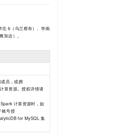
t.diy 一步搞定创意建站
构建大模型应用的安全防护体系
通过自然语言交互简化开发流程,全栈开发支持
通过阿里云安全产品对 AI 应用进行安全防护
华北
6（乌兰察布）、
华南
雅加达）。
间成员，或拥
计算资源。授权详情请
 Spark
计算资源时，如
子账号授
alyticDB for MySQL
集