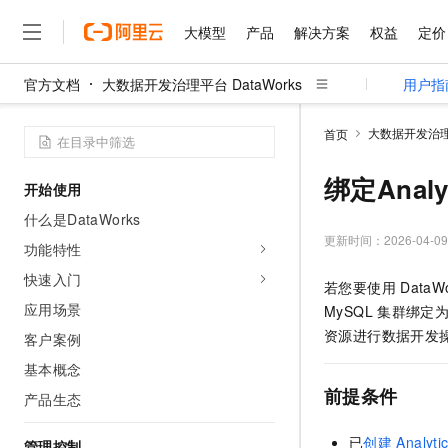
大模型
产品
解决方案
权益
定价
官方文档
大数据开发治理平台 DataWorks
用户指
大模型
产品
解决方案
权益
定价
云市场
伙伴
服务
了解阿里云
精选产品
精选解决方案
普惠上云
产品定价
精选商城
成为销售伙伴
售前咨询
为什么选择阿里云
千问AI平台
大数据开发治理平
首页
了解云产品的定价详情
大模型服务平台百炼
睿译宝，AI翻译排版一
普惠上云 官方力荐
分销伙伴
在线服务
网站建设
什么是云计算
大
大模型服务与应用平台
上传文档即自动完成翻译和
云服务器38元/年起，超
绑定Analy
开始使用
咨询伙伴
多端小程序
技术领先
云上成本管理
售后服务
千问大模型
GLM-5.2：长任务时代
官方推荐返现计划
大模型
什么是DataWorks
大模型
精选产品
精选解决方案
Salesforce 国际版订阅
稳定可靠
管理和优化成本
多元化、高性能、安全可靠
推荐新用户得奖励，单订单
更新时间：
2026-04-09
销售伙伴合作计划
功能特性
自助服务
友盟天域
安全合规
人工智能与机器学习
AI
文本生成
无影云电脑
Hermes Agent，打造
云工开物
快速入门
若您要使用
DataW
无影生态合作计划
在线服务
观测云
分析师报告
随时随地安全接入的云上超
自主进化，持久记忆，越用
高校专属算力普惠，学生认
计算
互联网应用开发
应用场景
Qwen3.8-Max
MySQL
集群绑定
HOT
Salesforce On Alibaba C
工单服务
智能体时代全能旗舰模型
Tuya 物联网平台阿里云
研究报告与白皮书
资源进行数据开发
客户案例
云解析DNS
快速拥有专属 OpenClaw
Consulting Partner 合
大数据
容器
免费试用
短信专区
基本概念
蓝凌 OA
Qwen3.7-Plus
AI 大模型销售与服务生
现代化应用
存储
天池大赛
前提条件
能看、能想、能动手的多模
产品生态
云原生大数据计算服务 Max
解决方案免费试用 新老
电子合同
面向分析的企业级SaaS模
最高领取价值200元试用
安全
网络与CDN
AI 算法大赛
Qwen3-VL-Plus
已
创建
Analyt
畅捷通
管理控制