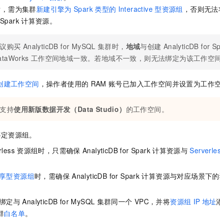
服务生态伙伴
视觉 Coding、空间感知、多模态思考等全面升级
1M上下文，专为长程任务能力而生
云工开物
企业应用
Night Plan 支持 Qwen 3.8-Max
AI 办公
NEW
后，需为集群
新建引擎为
Spark
类型的
Interactive
型资源组
，否则无法
Red Hat
30+ 款产品免费体验
夜间 5 折，Qwen/Meoo/TokenPlan 客户专享
AI智能应用
 Spark
计算资源。
科研合作
ERP
堂（旗舰版）
SUSE
智能客服
AI 应用构建
大模型原生
CRM
议购买
AnalyticDB for MySQL
集群时，
地域
与创建
AnalyticDB for S
2个月
自动承接线索
ataWorks
工作空间地域一致。若地域不一致，则无法绑定为该工作空
建站小程序
Qoder
大模型服务平台百炼-应用模版
OA 办公系统
HOT
NEW
面向真实软件
个人版上线、团队版降价；千问3.8-Max首发发尝鲜
丰富多元化的应用模版和解决方案
力提升
财税管理
模板建站
创建工作空间
，操作者使用的
RAM
账号已加入工作空间并设置为工作
万有无界
大模型服务平台百炼-智能体
400电话
定制建站
的模型效果
灵活可视化地构建企业级 Agent
支持
使用新版数据开发（Data Studio）
的工作空间。
方案
广告营销
模板小程序
秒悟
人工智能平台 PAI
定制小程序
绑定资源组。
云端极速 AI 
新一代 AI 视频生成模型，深度适配广告营销等场景
AI Native 的算法工程平台，一站式完成建模、训练、推理服务部署
rless
资源组时，只需确保
AnalyticDB for Spark
计算资源与
Serverle
APP 开发
建站系统
享型资源组
时，需确保
AnalyticDB for Spark
计算资源与对应场景下的
AI 应用
10分钟微调：让0.6B模型媲美235B模型
多模态数据信
绑定与
AnalyticDB for MySQL
集群同一个
VPC，并将
资源组
IP
地址
依托云原生高可用架构,实现Dify私有化部署
用1%尺寸在特定领域达到大模型90%以上效果
群
白名单
。