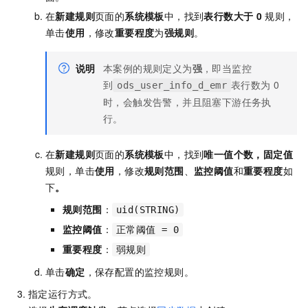
在
新建规则
页面的
系统模板
中，找到
表行数大于
0
规则，
单击
使用
，修改
重要程度
为
强规则
。
说明
本案例的规则定义为
强
，即当监控
到
表行数为
0
ods_user_info_d_emr
时，会触发告警，并且阻塞下游任务执
行。
在
新建规则
页面的
系统模板
中，找到
唯一值个数，固定值
规则，单击
使用
，修改
规则范围
、
监控阈值
和
重要程度
如
下
。
规则范围
：
uid(STRING)
监控阈值
：
正常阈值 = 0
重要程度
：
弱规则
单击
确定
，保存配置的监控规则。
指定运行方式。