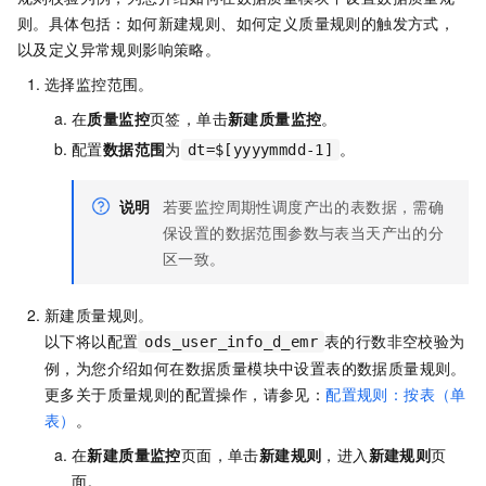
则。具体包括：如何新建规则、如何定义质量规则的触发方式，
以及定义异常规则影响策略。
选择监控范围。
在
质量监控
页签，单击
新建质量监控
。
配置
数据范围
为
。
dt=$[yyyymmdd-1]
说明
若要监控周期性调度产出的表数据，需确
保设置的数据范围参数与表当天产出的分
区一致。
新建质量规则。
以下将以配置
表的行数非空校验为
ods_user_info_d_emr
例，为您介绍如何在数据质量模块中设置表的数据质量规则。
更多关于质量规则的配置操作，请参见：
配置规则：按表（单
表）
。
在
新建质量监控
页面，单击
新建规则
，进入
新建规则
页
面。