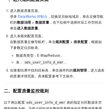
进入数据质量页面。
登录
DataWorks
控制台
，切换至目标地域后，单击左侧导航
栏的
数据治理
>
数据质量
，在下拉框中选择对应工作空间后
单击
进入
数据质量
。
进入表规则配置页面。
在数据质量左侧导航栏，单击
规则配置
>
按表配置
，根据如
下参数定位目标表。
数据库类型：E-MapReduce。
表：
。
ods_user_info_d_emr
在搜索结果中找到目标表，单击操作列的
规则管理
，进入该表
的质量详情页面。具体配置参考下文操作。
二、配置质量监控规则
以下将以配置
表的指定分区数据非空
ods_user_info_d_emr
规则校验为例，为您介绍如何在数据质量模块中设置数据质量规