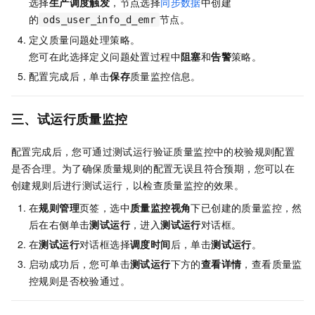
选择
生产调度触发
，节点选择
同步数据
中创建
的
节点。
ods_user_info_d_emr
定义质量问题处理策略。
您可在此选择定义问题处置过程中
阻塞
和
告警
策略。
配置完成后，单击
保存
质量监控信息。
三、试运行质量监控
配置完成后，您可通过测试运行验证质量监控中的校验规则配置
是否合理。为了确保质量规则的配置无误且符合预期，您可以在
创建规则后进行测试运行，以检查质量监控的效果。
在
规则管理
页签，选中
质量监控视角
下已创建的质量监控，然
后在右侧单击
测试运行
，进入
测试运行
对话框。
在
测试运行
对话框选择
调度时间
后，单击
测试运行
。
启动成功后，您可单击
测试运行
下方的
查看详情
，查看质量监
控规则是否校验通过。