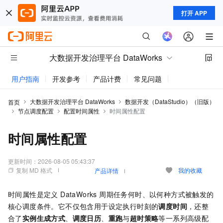
打开 APP
大数据开发治理平台 DataWorks
用户指南
开发参考
产品计费
常见问题
动态与公告
大数据开发治理平台 DataWorks
数据开发（DataStudio）（旧版）
首页
节点调度配置
配置时间属性
时间属性配置
时间属性配置
更新时间：
2026-08-05 05:43:37
复制 MD 格式
我的收藏
产品详情
时间属性是定义 DataWorks 周期任务何时、以何种方式被触发的
核心调度条件。它不仅包含用于设定执行时刻的
调度时间
，还整
合了
实例生成方式
、
调度日历
、
重跑
与
超时策略
等一系列高级配