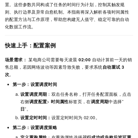
置。这些参数共同构成了任务的时间行为计划，控制其触发规
则、执行边界及异常自愈机制。本指南将深入解析各项时间属性
的配置方法与工作原理，帮助您构建无人值守、稳定可靠的自动
化数据工作流。
快速上手：配置案例
场景需求：
某电商公司需要每天凌晨
02:00
自动计算前一天的销
售总额，若因网络波动等因素导致失败，要求系统
自动重试 3
次
。
第一步：设置调度时间
设置调度周期
：双击任务名称，打开任务配置面板，点击
右侧
调度配置
>
时间属性
标签页，在
调度周期
中选择”
日
”。
设置定时时间：
设置定时时间为
02:00。
第二步：设置调度策略
定义重跑属性
：在重跑属性选择
运行成功或失败后皆可重