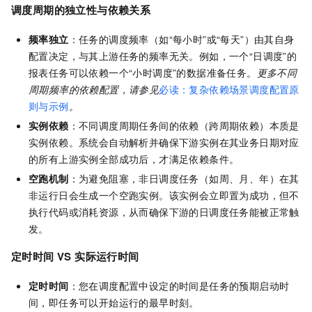
调度周期的独立性与依赖关系
频率独立
：任务的调度频率（如“每小时”或“每天”）由其自身
配置决定，与其上游任务的频率无关。例如，一个“日调度”的
报表任务可以依赖一个“小时调度”的数据准备任务。
更多不同
周期频率的依赖配置，请参见
必读：复杂依赖场景调度配置原
则与示例
。
实例依赖
：不同调度周期任务间的依赖（跨周期依赖）本质是
实例依赖。系统会自动解析并确保下游实例在其业务日期对应
的所有上游实例全部成功后，才满足依赖条件。
空跑机制
：为避免阻塞，非日调度任务（如周、月、年）在其
非运行日会生成一个空跑实例。该实例会立即置为成功，但不
执行代码或消耗资源，从而确保下游的日调度任务能被正常触
发。
定时时间 VS 实际运行时间
定时时间
：您在调度配置中设定的时间是任务的预期启动时
间，即任务可以开始运行的最早时刻。