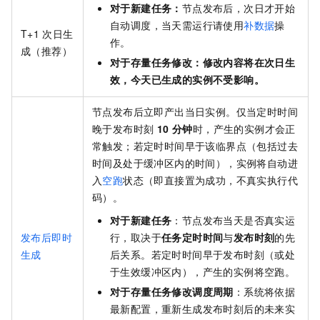
对于新建任务：
节点发布后，次日才开始
自动调度，当天需运行请使用
补数据
操
T+1
次日生
作。
成（推荐）
对于存量任务修改：修改内容将在次日生
效，今天已生成的实例不受影响。
节点发布后立即产出当日实例。仅当定时时间
晚于发布时刻
10 分钟
时，产生的实例才会正
常触发；若定时时间早于该临界点（包括过去
时间及处于缓冲区内的时间），实例将自动进
入
空跑
状态（即直接置为成功，不真实执行代
码）。
对于新建任务
：节点发布当天是否真实运
发布后即时
行，取决于
任务定时时间
与
发布时刻
的先
生成
后关系。若定时时间早于发布时刻（或处
于生效缓冲区内），产生的实例将空跑。
对于存量任务修改调度周期
：系统将依据
最新配置，重新生成发布时刻后的未来实