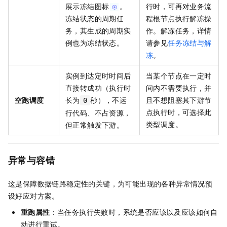
展示冻结图标
。
行时，可再对业务流
冻结状态的周期任
程根节点执行解冻操
务，其生成的周期实
作。解冻任务，详情
例也为冻结状态。
请参见
任务冻结与解
冻
。
实例到达定时时间后
当某个节点在一定时
直接转成功（执行时
间内不需要执行，并
空跑调度
长为
秒），不运
且不想阻塞其下游节
0
点执行时，可选择此
行代码、不占资源，
类型调度。
但正常触发下游。
异常与容错
这是保障数据链路稳定性的关键，为可能出现的各种异常情况预
设好应对方案。
重跑属性
：当任务执行失败时，系统是否应该以及应该如何自
动进行重试。