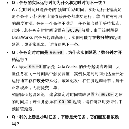
Q：任务的实际运行时间为什么和定时时间不一致？
A：
定时时间只是任务的“预期”启动时间。实际运行还需满足
两个条件：① 所有上游依赖任务都成功运行；② 当前有可用
的调度资源。任何一个条件不满足，任务都会处于等待状态。
此外，若任务定时时间设置在
前后，由于该时段是
00:00
DataWorks
的任务起调高峰期，实例可能存在
数分钟
的起调
延迟，属正常现象。详情参见下一条。
Q：任务定时时间是
，为什么实例延迟了数分钟才开
00:00
始运行？
A：
每天
前后是
DataWorks
的任务起调高峰期，大
00:00
量任务在同一时刻集中触发调度，实例从定时时间到达至开始
运行通常存在
数分钟
延迟。该延迟发生在任务起调环节，属于
正常现象，无需提交工单。
如需降低起调延迟，建议将定时时间错峰设置为
之后
00:00
的时间点；若业务必须在
起调，请在链路时效评估中
00:00
预留该延迟。
Q：我的上游是小时任务，下游是天任务，它们能互相依赖
吗？