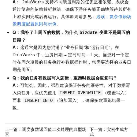
A：
DataWorks
支持不同调度周期的任务互相依赖。系统会
通过复杂的依赖解析算法，确保下游任务能正确地等待其所有
上游实例完成后再运行。具体原则请参见：
必读：复杂依赖场
景调度配置原则与示例
。
Q：我补了上周五的数据，为什么
变量不是周五的
bizdate
日期？
A：
这通常是因为您混淆了“业务日期”和“运行日期”。在
DataWorks
中，业务日期 = 定时时间 - 1
天。当您对一个定
时在周六凌晨的任务执行补数据操作时，您需要选择的业务日
期是周五。
Q：我的任务有数据写入逻辑，重跑时数据会重复吗？
A：
可能会。因此，强烈建议保证任务的幂等性。对于数据写
入类任务，应优先使用
（覆盖写入）
INSERT OVERWRITE
而非
（追加写入），确保多次重跑结果一
INSERT INTO
致。
上一篇：
调度参数返回值二次处理的典型场
下一篇：
实例生成方
景
式