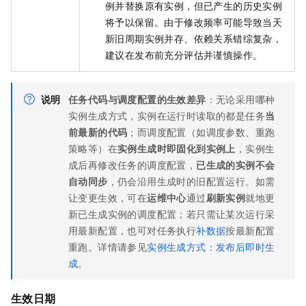
例并替换原有实例，但已产生的历史实例
将予以保留。由于修改频率可能导致当天
新旧周期实例并存、依赖关系错综复杂，
建议在发布前充分评估并谨慎操作。
说明
任务代码与调度配置的生效差异
：无论采用哪种
实例生成方式，实例在运行时读取的都是任务
当
前最新的代码
；而调度配置（如调度参数、重跑
策略等）在
实例生成时即固化到实例上
，实例生
成后再修改任务的调度配置，
已生成的实例不会
自动同步
，仍会沿用生成时的旧配置运行。如需
让变更生效，可在
运维中心
通过
刷新实例
就地更
新已生成实例的调度配置；若只需让某次运行采
用最新配置，也可对任务执行
补数据
按最新配置
重跑。详情请参见
实例生成方式：发布后即时生
成
。
生效日期