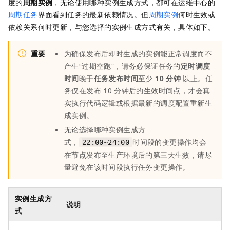
度的
周期实例
，无论使用哪种实例生成方式，都可在运维中心的
周期任务
界面看到任务的最新依赖情况。但
周期实例
何时生效或
依赖关系何时更新，与您选择的实例生成方式有关，具体如下。
重要
为确保发布后即时生成的实例能正常调度而不
产生“过期空跑”，请务必保证任务的
定时调度
时间
晚于
任务发布时间
至少
10
分钟
以上。任
务仅在发布
10
分钟后的生效时间点，才会真
实执行代码逻辑或根据最新的调度配置重新生
成实例。
无论选择哪种实例生成方
式，
时间段的变更操作均会
22:00~24:00
在节点发布至生产环境后的第三天生效，请尽
量避免在该时间段执行任务变更操作。
实例生成方
说明
式