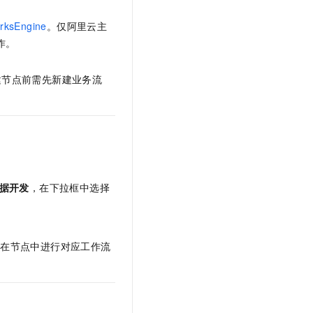
文戏情感细腻自然，动作戏激烈拳拳到肉，实现更强表演能力
支持中英文自由切换，具备更强的噪声鲁棒性
云聚AI 严选权益
SSL 证书
rksEngine
。仅阿里云主
，一键激活高效办公新体验
精选AI产品，从模型到应用全链提效
堡垒机
作。
AI 用量加速计划
应用
防火墙
、识别商机，让客服更高效、服务更出色。
新老同享，达量后返
创建节点前需先新建业务流
千问办公
主机安全
NEW
的智能体编程平台
一站式AI生产力平台
AI 应用及服务市场
伶鹊
企业级人与Agent协作平台，接入和调度多个数字员工
智能客服平台，对话机器人、对话分析、智能外呼
AI 应用
大模型服务平台百炼 - 全妙
大模型
据开发
，在下拉框中选择
应用创作平台
多模态内容创作工具，已接入 DeepSeek
自然语言处理
数据标注
可在节点中进行对应工作流
机器学习
息提取
与 AI 智能体进行实时音视频通话
从文本、图片、视频中提取结构化的属性信息
构建支持视频理解的 AI 音视频实时通话应用