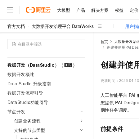
节点开发
大模型
产品
解决方案
权益
定价
节点调度配置
节点/工作流发布
官方文档
大数据开发治理平台 DataWorks
用户指
资源管理
大模型
产品
解决方案
权益
定价
云市场
伙伴
服务
了解阿里云
精选产品
精选解决方案
普惠上云
产品定价
精选商城
成为销售伙伴
售前咨询
为什么选择阿里云
千问AI平台
管理与维护
大数据开发治理平
首页
了解云产品的定价详情
创建并使用PAI Desi
大模型服务平台百炼
睿译宝，AI翻译排版一
普惠上云 官方力荐
分销伙伴
在线服务
网站建设
什么是云计算
大
Data Studio最佳实践
大模型服务与应用平台
上传文档即自动完成翻译和
云服务器38元/年起，超
咨询伙伴
多端小程序
技术领先
创建并使用PA
云上成本管理
售后服务
数据开发（DataStudio）（旧版）
千问大模型
GLM-5.2：长任务时代
官方推荐返现计划
大模型
大模型
精选产品
精选解决方案
Salesforce 国际版订阅
稳定可靠
管理和优化成本
数据开发概述
多元化、高性能、安全可靠
推荐新用户得奖励，单订单
销售伙伴合作计划
自助服务
更新时间：
2026-04-13
友盟天域
安全合规
人工智能与机器学习
AI
文本生成
Data Studio 升级指南
无影云电脑
Hermes Agent，打造
云工开物
无影生态合作计划
在线服务
数据开发流程引导
观测云
分析师报告
随时随地安全接入的云上超
自主进化，持久记忆，越用
高校专属算力普惠，学生认
计算
互联网应用开发
人工智能平台
PAI
Qwen3.8-Max
HOT
Salesforce On Alibaba C
工单服务
DataStudio功能引导
您提供
PAI Design
智能体时代全能旗舰模型
Tuya 物联网平台阿里云
研究报告与白皮书
云解析DNS
快速拥有专属 OpenClaw
Consulting Partner 合
大数据
容器
期性任务调度。
免费试用
节点开发
短信专区
蓝凌 OA
Qwen3.7-Plus
AI 大模型销售与服务生
现代化应用
存储
创建业务流程
天池大赛
能看、能想、能动手的多模
云原生大数据计算服务 Max
解决方案免费试用 新老
电子合同
前提条件
支持的节点类型
面向分析的企业级SaaS模
最高领取价值200元试用
安全
网络与CDN
AI 算法大赛
Qwen3-VL-Plus
畅捷通