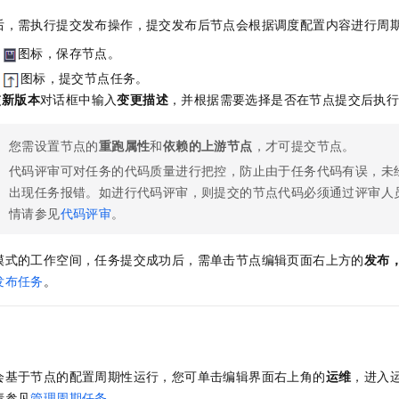
后，需执行提交发布操作，提交发布后节点会根据调度配置内容进行周
的
图标，保存节点。
的
图标，提交节点任务。
交新版本
对话框中输入
变更描述
，并根据需要选择是否在节点提交后执
您需设置节点的
重跑属性
和
依赖的上游节点
，才可提交节点。
代码评审可对任务的代码质量进行把控，防止由于任务代码有误，未
出现任务报错。如进行代码评审，则提交的节点代码必须通过评审人
情请参见
代码评审
。
模式的工作空间，任务提交成功后，需单击节点编辑页面右上方的
发布
发布任务
。
会基于节点的配置周期性运行，您可单击编辑界面右上角的
运维
，进入
请参见
管理周期任务
。