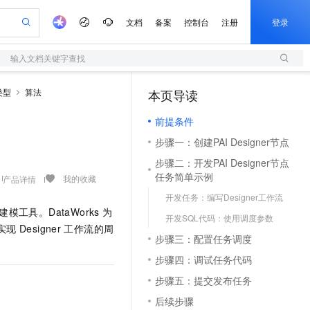
文档
备案
控制台
注册
登录
输入文档关键字查找
验
作计划
器
AI 活动
专业服务
服务伙伴合作计划
开发者社区
加入我们
服务平台百炼
阿里云 OPC 创新助力计划
类型
算法
本页导读
（1）
一站式生成采购清单，支持单品或批量购买
S
可编辑精美 PPT 文稿
S产品伙伴计划（繁花）
峰会
造的大模型服务与应用开发平台
轻量应用服务器
Agency Agents：拥有专属领域专家
AI 生产力先锋
Al MaaS 服务伙伴赋能合作
域名
博文
Careers
至高可申请百万元
前提条件
性可伸缩的云计算服务
 轻松生成专业的 PPT
开启高性价比 AI 编程新体验
先锋实践拓展 AI 生产力的边界
快速构建应用程序和网站，即刻迈出上云第一步
多领域专家智能体,一键组建 AI 虚拟交付团队
Token 补贴，五大权
计划
海大会
伙伴信用分合作计划
商标
问答
社会招聘
步骤一：创建PAI Designer节点
益加速 OPC 成功
S
帕鲁游戏服务器
数字证书管理服务（原SSL证书）
HappyHorse 打造一站式影视创作平台
飞天发布时刻
HOT
划
备案
电子书
校园招聘
步骤二：开发PAI Designer节点
联机服务器，轻松开启游戏
视频创作，一键激活电商全链路生产力
全托管，含MySQL、PostgreSQL、SQL Server、MariaDB多引擎
实现全站HTTPS，呈现可信的WEB访问
所见，即是所愿
可视化编排打通从文字构思到成片全链路闭环
更多支持
任务简单示例
我的收藏
产品详情
划
公司注册
镜像站
视频生成
语音识别与合成
 智能体与工作流应用
短信服务
漫剧工坊：一站式动画创作平台
AI 实训营
开发任务：编写Designer工作流
合作伙伴培训与认证
划
上云迁移
的智能体编程平台
站生成，高效打造优质广告素材
通过阿里云百炼高效搭建AI应用,助力高效开发
快速生产连贯的高质量长漫剧
从基础到进阶，Agent 创客手把手教你
国内短信简单易用，安全可靠，秒级触达，全球覆盖200+国家和地区。
工具。DataWorks
为
e-1.1-T2V
Qwen3-TTS-Flash
lScope
开发SQL代码：使用调度参数
我要反馈
查询合作伙伴
实现
Designer
工作流的周
畅细腻的高质量视频
离线语音合成大模型，多语言方言自适应，低延迟高稳定
n Alibaba Cloud ISV 合作
代维服务
olarDB
建企业门户网站
大数据开发治理平台 DataWorks
10 分钟搭建微信、支付宝小程序
步骤三：配置任务调度
创新加速
ope
登录合作伙伴管理后台
我要建议
站，无忧落地极速上线
以可视化方式快速构建移动和 PC 门户网站
100%兼容MySQL、PostgreSQL，兼容Oracle，支持集中和分布式
高效部署网站，快速应用到小程序
Data Agent 驱动的一站式 Data+AI 开发治理平台
e-1.1-I2V
Cosyvoice-V3-Flash
步骤四：调试任务代码
安全
畅自然，细节丰富
高表现力语音合成大模型，语音克隆听感自然
我要投诉
上云场景组合购
步骤五：提交发布任务
伴
边界网络安全防护产品
漫剧创作，剧本、分镜、视频高效生成
覆盖90%+业务场景，专享组合折扣价
2V
VPN
Fun-ASR
后续步骤