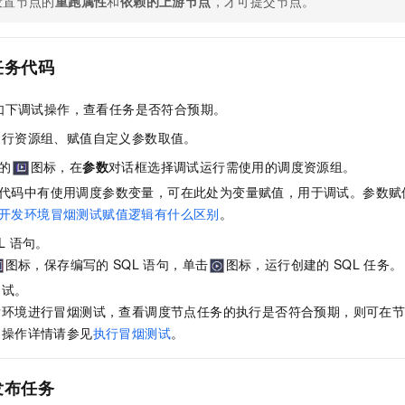
设置节点的
重跑属性
和
依赖的上游节点
，才可提交节点。
任务
代码
如下调试操作，查看任务是否符合预期。
运行资源组、赋值自定义参数取值。
的
图标，在
参数
对话框选择调试运行需使用的调度资源组。
代码中有使用调度参数变量，可在此处为变量赋值，用于调试。参数赋
开发环境冒烟测试赋值逻辑有什么区别
。
L
语句。
图标，保存编写的
SQL
语句，单击
图标，运行创建的
SQL
任务。
测试。
发环境进行冒烟测试，查看调度节点任务的执行是否符合预期，则可在
，操作详情请参见
执行冒烟测试
。
发布任务