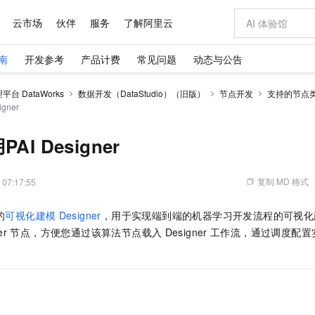
云市场
伙伴
服务
了解阿里云
南
开发参考
产品计费
常见问题
动态与公告
AI 特惠
数据与 API
成为产品伙伴
企业增值服务
最佳实践
价格计算器
AI 场景体
基础软件
产品伙伴合
阿里云认证
市场活动
配置报价
大模型
台 DataWorks
数据开发（DataStudio）（旧版）
节点开发
支持的节点
自助选配和估算价格
gner
步到位
域名与网站
智启 AI 普惠权益
产品生态集成认证中心
企业支持计划
云上春晚
Qwen Audio：打造专属 AI 语音助手
千问官方 MaaS 平台，为开发者和 Agent 而生，新用户赠送 1 亿 + tokens 额度
云服务器 EC
一句话生成原生
AI Coding
阿里云Maa
2026 阿里云
为企业打
数据集
Windows
大模型认证
模型
NEW
NEW
格式还原
值低价云产品抢先购
提供智能易用的域名与建站服务
至高享 1亿+免费 tokens，加速 Al 应用落地
Qwen-Audio-3.0-Realtime 端到端实时语音角色扮演
安全可靠、弹
输入一句话想法,
智能编程，一键
产品生态伙伴
专家技术服务
云上奥运之旅
弹性计算合作
阿里云中企出
手机三要素
宝塔 Linux
全部认证
I Designer
价格优势
开源旗舰模型
对象存储 OSS
即刻拥有 DeepSeek-V4-Pro
阿里云 OPC 创新助力计划
云数据库 RD
一键部署幻兽
AI 电商营销
产品生态伙伴工作台
企业增值服务台
云栖战略参考
云存储合作计
云栖大会
身份实名认证
CentOS
训练营
推动算力普惠，释放技术红利
的大模型服务
最高返9万
真正可用的 1M 上下文,一次完成代码全链路开发
轻松解锁专属 DeepSeek-V4-Pro
至高百万元 Token 补贴，加速一人公司成长
稳定、安全、高性价比、高性能的云存储服务
一键购买专属
从图文生成到
复制 MD 格式
 07:17:55
云上的中国
数据库合作计
活动全景
短信
Docker
图片和
自进化智能体
人工智能平台 PAI
5 分钟轻松部署专属 QwenPaw
Token Plan 模型订阅计划
Qoder
高效搭建 AI
AI 广告创作
企业成长
大模型
NEW
HOT
信息公告
看见新力量
云网络合作计
OCR 文字识别
JAVA
级电脑
越聪明
证享300元代金券
一站式AI开发、训练和推理服务
Qwen3.8-Max 首发尝鲜，限时加量 10 倍，夜间低至2折
从聊天伙伴进化为能主动干活的本地数字员工
面向真实软件
图文、视频一
的
可视化建模
Designer
，用于实现端到端的机器学习开发流程的可视化建模
Kimi-K3
HappyHors
NEW
魔搭 Mode
loud
服务实践
官网公告
er
节点，方便您通过该算法节点载入
Designer
工作流，通过调度配置
Kimi 最新旗舰模型，长程编程与推理利器
让文字生成流
金融模力时刻
Salesforce O
版
发票查验
全能环境
Qoder CN
Claude Code + GStack 打造工程团队
千问办公，限时限量积分加倍
云原生数据库 P
低代码高效构
AI 建站
NEW
作计划
计划
创新中心
魔搭 ModelSc
健康状态
让AI从“聊天伙伴”进化为能干活的“数字员工”
覆盖公网/内网、递归/权威、移动APP等全场景解析服务
安装技能 GStack，拥有专属 AI 工程团队
你的AI工作搭子，覆盖日常办公高频场景
基于千问大模型等，支持代码智能生成、研发智能问答
0 代码专业建
客户案例
天气预报查询
操作系统
Deepseek-v4-pro
HappyHors
态合作计划
态智能体模型
旗舰 MoE 大模型，百万上下文与顶尖推理能力
图生视频，流
Compute
同享
容器服务 Kubernetes 版 ACK
万小智 AI 建站低至 15元/月
云防火墙
AI 短剧/漫剧
快递物流查询
WordPress
成为服务伙
高校合作
式云数据仓库
点，立即开启云上创新
提供一站式管理容器应用的 K8s 服务
送.CN域名，送备案服务码
云原生的云上
AI助力短剧
GLM-5.2
Wan2.7-T
Ubuntu