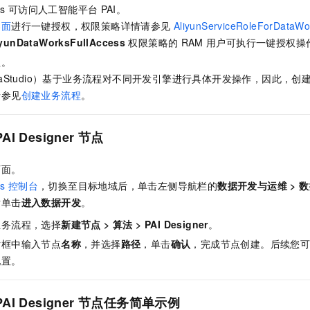
服务生态伙伴
视觉 Coding、空间感知、多模态思考等全面升级
1M上下文，专为长程任务能力而生
云工开物
企业应用
s
可访问人工智能平台
PAI。
Night Plan 支持 Qwen 3.8-Max
AI 办公
NEW
Red Hat
界面
进行一键授权，权限策略详情请参见
AliyunServiceRoleForDataWo
30+ 款产品免费体验
夜间 5 折，Qwen/Meoo/TokenPlan 客户专享
AI智能应用
科研合作
ERP
iyunDataWorksFullAccess
权限策略的
RAM
用户可执行一键授权操
堂（旗舰版）
SUSE
智能客服
AI 应用构建
大模型原生
程。
CRM
2个月
自动承接线索
taStudio）基于业务流程对不同开发引擎进行具体开发操作，因此，
建站小程序
Qoder
大模型服务平台百炼-应用模版
OA 办公系统
HOT
NEW
请参见
创建业务流程
。
面向真实软件
个人版上线、团队版降价；千问3.8-Max首发发尝鲜
丰富多元化的应用模版和解决方案
力提升
财税管理
模板建站
万有无界
大模型服务平台百炼-智能体
PAI Designer
节点
400电话
定制建站
的模型效果
灵活可视化地构建企业级 Agent
方案
广告营销
模板小程序
页面。
秒悟
人工智能平台 PAI
s
控制台
，切换至目标地域后，单击左侧导航栏的
数据开发与运维
>
数
定制小程序
云端极速 AI 
新一代 AI 视频生成模型，深度适配广告营销等场景
AI Native 的算法工程平台，一站式完成建模、训练、推理服务部署
后单击
进入
数据开发
。
APP 开发
业务流程，选择
新建节点
>
算法
>
PAI Designer
。
建站系统
话框中输入节点
名称
，并选择
路径
，单击
确认
，完成节点创建。后续您
配置。
AI 应用
10分钟微调：让0.6B模型媲美235B模型
多模态数据信
依托云原生高可用架构,实现Dify私有化部署
用1%尺寸在特定领域达到大模型90%以上效果
PAI Designer
节点任务
简单示例