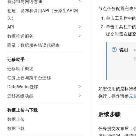
资源组与网络连通
节点任务配置完成
创建、发布和调用API（云原生API网
关）
单击工具栏中
单击工具栏中
API
提交时需在
提
数据推送服务
附录：数据服务错误代码表
说明
迁移助手
迁移助手概述
任务上云与跨平台迁移
DataWorks迁移
如您使用的是标准
迁移高级功能
执行，操作请参见
数据上传与下载
后续步骤
数据上传
数据下载
任务提交发布后，
度运行情况。详情