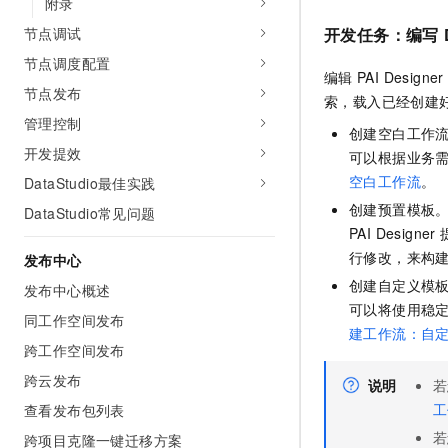
附录
10 分钟在聊天系统中增加
专有云
节点调试
开发任务：编写
节点调度配置
编辑
PAI Designer
节点发布
索，载入已经创建
管理控制
创建空白工作
开发提效
可以根据业务
空白工作流
。
DataStudio最佳实践
创建预置模板
DataStudio常见问题
PAI Designer
行修改，来构
发布中心
创建自定义模
发布中心概述
可以将使用稳
同工作空间发布
建工作流：自
跨工作空间发布
跨云发布
说明
若
工
查看发布包列表
若
跨项目克隆一键迁移方案