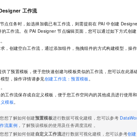
一个 AI 助手
即刻拥有 DeepSeek-R1 满血版
超强辅助，Bol
Designer
工作流
在企业官网、通讯软件中为客户提供 AI 客服
多种方案随心选，轻松解锁专属 DeepSeek
节点任务时，如选择加载已有工作流，则需提前在
PAI
中创建
Designe
好的工作流。在
PAI Designer
节点编辑页面，您可以通过如下方式创建
流。
需求，创建空白工作流，通过添加组件，拖拽组件的方式构建模型，操
。
提供了预置模板，便于您快速创建与模板类似的工作流，您可以在此基
建模型，操作详情请参见
创建工作流：预置模板
。
板。
定的工作流保存成自定义模板，便于您工作空间内的其他成员进行使用
定义模板
。
您想了解如何创建
预置模板
进行数据可视化建模，您可以参考
DataWo
作流案例
，了解预设模板的使用及任务调度流程 。
您想了解如何创建
自定义工作流
进行数据可视化建模，您可以参考
创建