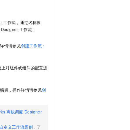
t.diy 一步搞定创意建站
构建大模型应用的安全防护体系
通过自然语言交互简化开发流程,全栈开发支持
通过阿里云安全产品对 AI 应用进行安全防护
r
工作流，通过名称搜
Designer
工作流：
作详情请参见
创建工作流：
础上对组件或组件的配置进
和编辑，操作详情请参见
创
rks
离线调度
Designer
自定义工作流案例
，了