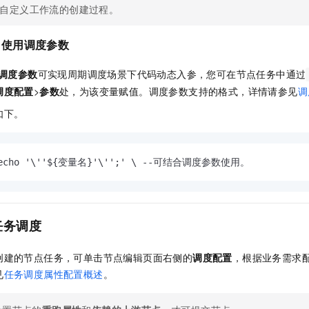
自定义工作流的创建过程。
：使用调度参数
调度参数
可实现周期调度场景下代码动态入参，您可在节点任务中通过
调度配置
>
参数
处，为该变量赋值。调度参数支持的格式，详情请参见
调
如下。
='echo '\''${变量名}'\'';' \ --可结合调度参数使用。
任务调度
创建的节点任务，可单击节点编辑页面右侧的
调度配置
，根据业务需求
见
任务调度属性配置概述
。