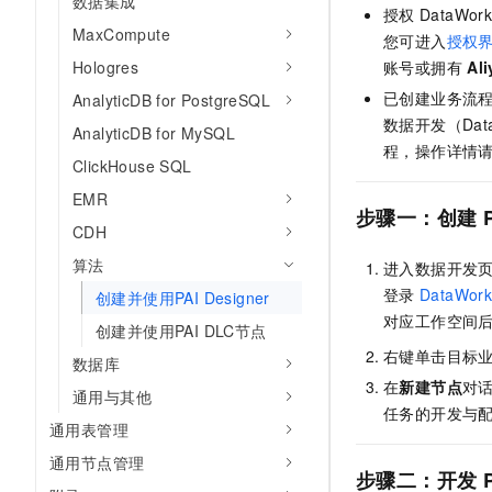
数据集成
授权
DataWork
AI 产品 免费试用
网络
安全
云开发大赛
MaxCompute
Tableau 订阅
您可进入
授权
1亿+ 大模型 tokens 和 
可观测
入门学习赛
Hologres
账号或拥有
Al
中间件
AI空中课堂在线直播课
140+云产品 免费试用
大模型服务
已创建业务流
AnalyticDB for PostgreSQL
上云与迁云
产品新客免费试用，最长1
数据库
数据开发（Da
AnalyticDB for MySQL
生态解决方案
千问AI平台-Token Plan
程，操作详情
企业出海
大模型ACA认证体验
大数据计算
ClickHouse SQL
助力企业全员 AI 认知与能
行业生态解决方案
政企业务
EMR
媒体服务
千问AI平台-模型体验
步骤一：创建
开发者生态解决方案
CDH
在线体验全尺寸、多种模态
企业服务与云通信
AI 开发和 AI 应用解决
算法
进入数据开发
Happy 系列大模型
域名与网站
登录
DataWork
创建并使用PAI Designer
对应工作空间
创建并使用PAI DLC节点
终端用户计算
右键单击目标
数据库
Serverless
在
新建节点
对
大模型解决方案
通用与其他
任务的开发与
开发工具
通用表管理
快速部署 Dify，高效搭建 
通用节点管理
迁移与运维管理
步骤二
：
开发