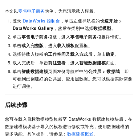
本文以
零售电子商务
为例，为您演示载入模板。
登录
DataWorks
控制台
，单击左侧导航栏的
快速开始
>
DataWorks Gallery
，然后在类别中选择
数据模型
。
单击
零售电子商务
模板，进入
零售电子商务
模板详情页。
单击
载入完整版
，进入
载入模板
配置框。
选择待载入模板的
工作空间
及
载入方式
后，单击
确定
。
载入完成后，单击
前往查看
，进入
智能数据建模
页面。
单击
智能数据建模
页面左侧导航栏中的
公共层
>
数据域
，即
可看到已创建好的公共层、应用层数据。您可以根据实际需要
进行调整。
后续步骤
您可在载入目标数据模型模板至
DataWorks
数据建模模块后，在
数据建模模块基于导入的模板进行修改或补充，使用数据建模的
更多功能。具体操作，请参见：
数据建模概述
。