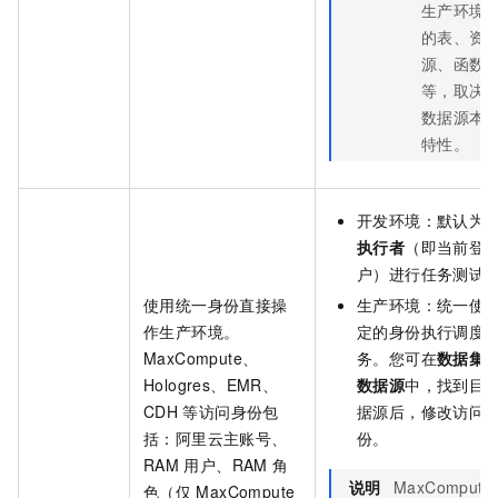
生产环境
的表、资
源、函数
等，取决
数据源本
特性。
开发环境：默认为
执行者
（即当前登
户）进行任务测试
使用统一身份直接操
生产环境：统一使
作生产环境。
定的身份执行调度
MaxCompute、
务。您可在
数据集
Hologres、EMR、
数据源
中，找到目
CDH
等访问身份包
据源后，修改访问
括：阿里云主账号、
份。
RAM
用户、RAM
角
说明
MaxCompute
色（仅
MaxCompute