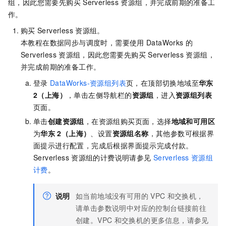
组，因此您需要先购买
Serverless
资源组，并完成前期的准备工
作。
购买
Serverless
资源组。
本教程在数据同步与调度时，需要使用
DataWorks
的
Serverless
资源组，因此您需要先购买
Serverless
资源组，
并完成前期的准备工作。
登录
DataWorks-资源组列表
页，在顶部切换地域至
华东
2（上海）
，单击左侧导航栏的
资源组
，进入
资源组列表
页面。
单击
创建资源组
，在资源组购买页面，选择
地域和可用区
为
华东
2（上海）
、设置
资源组名称
，其他参数可根据界
面提示进行配置，完成后根据界面提示完成付款。
Serverless
资源组的计费说明请参见
Serverless
资源组
计费
。
说明
如当前地域没有可用的
VPC
和交换机，
请单击参数说明中对应的控制台链接前往
创建。VPC
和交换机的更多信息，请参见