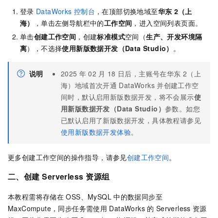
登录
DataWorks
控制台
，在顶部切换地域至
华东
2（上
海）
，单击左侧导航栏中的
工作空间
，进入空间列表页面。
单击
创建工作空间
，创建
标准模式
空间（
生产、开发环境隔
离
），不选择
使用新版数据开发（Data Studio）
。
说明
2025
年
02
月
18
日后，主账号在华东
2（上
海）地域首次开通
DataWorks
并创建工作空
间时，默认启用新版数据开发，将不会展示
使
用新版数据开发（Data Studio）
参数。如您
已默认启用了新版数据开发，具体教程请参见
使用新版数据开发体验
。
更多创建工作空间的操作指导，请参见
创建工作空间
。
二、创建
Serverless
资源组
本教程需将存储在
OSS、MySQL
中的数据同步至
MaxCompute，同步任务需使用
DataWorks
的
Serverless
资源