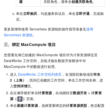
建
关联角色，请单击
创建关联角色
。
单击
立即购买
，勾选服务协议后，单击
立即开通
，完成购
买。
更多新增和使用
Serverless
资源组的操作指导请参见
使用
Serverless
资源组
。
三、绑定
MaxCompute
项目
您需要先将已创建的
MaxCompute
项目作为计算资源绑定至
DataWorks
工作空间，后续才能在数据开发模块中对
MaxCompute
中的数据进行处理。
进入
DataWorks-工作空间列表页
，在顶部切换地域至
华东
2（上海）
，找到已创建的工作空间，单击工作空间名称，进
入
空间详情
页。
在左侧导航栏单击
计算资源
，自动跳转至
数据开发
>
计算资
源（
）
页面。
单击
新建计算资源
，选择需要绑定的
计算资源类型
，然后配置