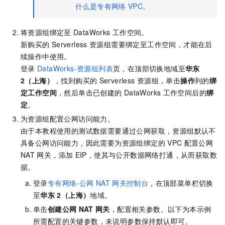
什么是专有网络
VPC
。
将资源组绑定至
DataWorks
工作空间。
新购买的
Serverless
资源组需要绑定至工作空间，才能在后
续操作中使用。
登录
DataWorks-资源组列表
页，在顶部切换地域至
华东
2（上海）
，找到购买的
Serverless
资源组，单击
操作
列的
绑
定工作空间
，然后单击已创建的
DataWorks
工作空间后的
绑
定
。
为资源组配置公网访问能力。
由于本教程使用的测试数据需要通过公网获取，资源组默认不
具备公网访问能力，因此需要为资源组绑定的
VPC
配置公网
NAT
网关，添加
EIP，使其与公开数据网络打通，从而获取数
据。
登录
专有网络-公网
NAT
网关控制台
，在顶部菜单栏切换
至
华东
2（上海）
地域。
单击
创建公网
NAT
网关
，配置相关参数。以下为本示例
所需配置的关键参数，未说明参数保持默认即可。