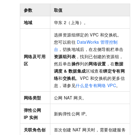
参数
取值
地域
华东
2（上海）。
选择资源组绑定的
VPC
和交换机。
您可以前往
DataWorks
管理控制
台
，切换地域后，在左侧导航栏单击
网络及可用
资源组列表
，找到已创建的资源组，
区
然后单击
操作
列的
网络设置
，在
数据
调度 & 数据集成
区域查看
绑定专有网
络
和
交换机
。VPC
和交换机的更多信
息，请参见
什么是专有网络
VPC
。
网络类型
公网
NAT
网关。
弹性公网
新购弹性公网
IP。
IP
实例
关联角色创
首次创建
NAT
网关时，需要创建服务