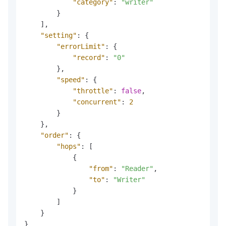
"category"
:
"writer"
}
]
,
"setting"
:
{
"errorLimit"
:
{
"record"
:
"0"
}
,
"speed"
:
{
"throttle"
:
false
,
"concurrent"
:
2
}
}
,
"order"
:
{
"hops"
:
[
{
"from"
:
"Reader"
,
"to"
:
"Writer"
}
]
}
}