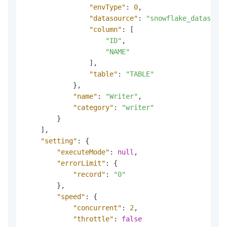
"envType"
:
0
,
"datasource"
:
"snowflake_datasourc
"column"
:
[
"ID"
,
"NAME"
]
,
"table"
:
"TABLE"
}
,
"name"
:
"Writer"
,
"category"
:
"writer"
}
]
,
"setting"
:
{
"executeMode"
:
null
,
"errorLimit"
:
{
"record"
:
"0"
}
,
"speed"
:
{
"concurrent"
:
2
,
"throttle"
:
false