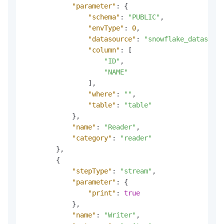
"parameter"
:
{
"schema"
:
"PUBLIC"
,
"envType"
:
0
,
"datasource"
:
"snowflake_datasourc
"column"
:
[
"ID"
,
"NAME"
]
,
"where"
:
""
,
"table"
:
"table"
}
,
"name"
:
"Reader"
,
"category"
:
"reader"
}
,
{
"stepType"
:
"stream"
,
"parameter"
:
{
"print"
:
true
}
,
"name"
:
"Writer"
,