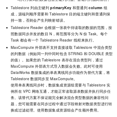
Tablestore
列由主键列
primaryKey
和普通列
column
组
成，源端列顺序需要和
Tablestore
目的端主键列和普通列保
持一致，否则会产生列映射错误。
Tablestore Reader
会根据一张表中待读取的数据的范围，按
照数据同步并发的数目
N，将范围等分为
N
份
Task。每个
Task
都会有一个
Tablestore Reader
线程来执行。
MaxCompute
外部表不支持直接读取
Tablestore
中混合类型
的列数据（例如同一列中同时包含
STRING
和
DOUBLE
类型
的值）。如果您的
Tablestore
表存在混合类型列，通过
MaxCompute
外部表方式导入数据会失败。此时可使用
DataWorks
数据集成的单表离线同步功能作为替代方案，将
Tablestore
数据同步至
MaxCompute。
使用单表离线同步时，数据集成资源组需要与
Tablestore
实
例所在
VPC
网络互通，才能正常读取源表数据并执行同步任
务。该替代方案不保证能完全解决混合类型数据的兼容性问
题，您可能需要在同步过程中通过字段映射对数据类型进行转
换或过滤处理。使用数据集成资源组会产生额外费用。