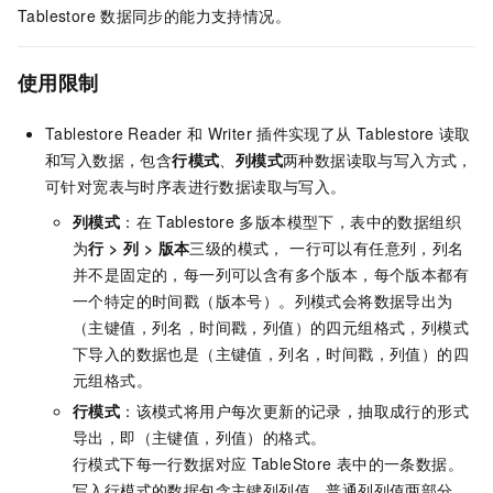
Tablestore
数据同步的能力支持情况。
使用限制
Tablestore Reader
和
Writer
插件实现了从
Tablestore
读取
和写入数据，包含
行模式
、
列模式
两种数据读取与写入方式，
可针对宽表与时序表进行数据读取与写入。
列模式
：在
Tablestore
多版本模型下，表中的数据组织
为
行
>
列
>
版本
三级的模式， 一行可以有任意列，列名
并不是固定的，每一列可以含有多个版本，每个版本都有
一个特定的时间戳（版本号）。列模式会将数据导出为
（主键值，列名，时间戳，列值）的四元组格式，列模式
下导入的数据也是（主键值，列名，时间戳，列值）的四
元组格式。
行模式
：该模式将用户每次更新的记录，抽取成行的形式
导出，即（主键值，列值）的格式。
行模式下每一行数据对应
TableStore
表中的一条数据。
写入行模式的数据包含主键列列值、普通列列值两部分。