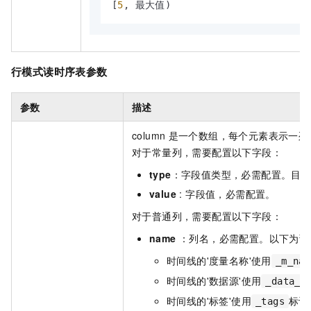
[
5
,
 最大值)
行模式读时序表参数
参数
描述
column
是一个数组，每个元素表示一列
对于常量列，需要配置以下字段：
type
：字段值类型，必需配置。目
value
: 字段值，必需配置。
对于普通列，需要配置以下字段：
name
：列名，必需配置。以下为预
时间线的'度量名称'使用
_m_nam
时间线的'数据源'使用
_data_s
时间线的'标签'使用
标识
_tags