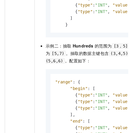
{
"type"
:
"INT"
,
"value"
:
{
"type"
:
"INT"
,
"value"
:
]
}
示例二：抽取
Hundreds
的范围为
[3，5]
为
。抽取的数据主键包含
[5,7)
(3,4,5)(
。配置如下：
(5,6,6)
"range"
:
{
"begin"
:
[
{
"type"
:
"INT"
,
"value"
:
{
"type"
:
"INT"
,
"value"
:
{
"type"
:
"INT"
,
"value"
:
]
,
"end"
:
[
{
"type"
:
"INT"
,
"value"
: