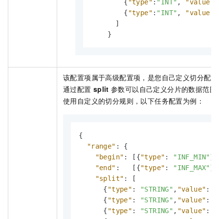
{
"type"
:
"INT"
,
"value"
:
{
"type"
:
"INT"
,
"value"
:
]
}
该配置项属于高级配置项，是您自己定义切分配置
通过配置
split
参数可以自己定义分片的数据范围
使用自定义的切分规则，以下任务配置为例：
{
"range"
:
{
"begin"
:
[
{
"type"
:
"INF_MIN"
}
]
"end"
:
[
{
"type"
:
"INF_MAX"
}
]
"split"
:
[
{
"type"
:
"STRING"
,
"value"
:
"
{
"type"
:
"STRING"
,
"value"
:
"
{
"type"
:
"STRING"
,
"value"
:
"