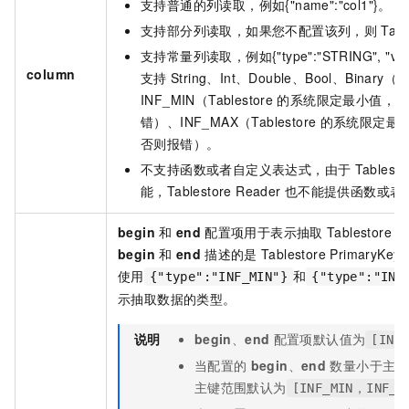
支持普通的列读取，例如{"name":"col1"}。
支持部分列读取，如果您不配置该列，则
Tabl
支持常量列读取，例如{"type":"STRING", "val
column
支持
String、Int、Double、Bool、Binary（
INF_MIN（Tablestore
的系统限定最小值，如
错）、INF_MAX（Tablestore
的系统限定最
否则报错）。
不支持函数或者自定义表达式，由于
Tablesto
能，Tablestore Reader
也不能提供函数或表
begin
和
end
配置项用于表示抽取
Tablestore
表
begin
和
end
描述的是
Tablestore PrimaryKey
使用
和
{"type":"INF_MIN"}
{"type":"INF
示抽取数据的类型。
说明
begin
、
end
配置项默认值为
[INF
当配置的
begin
、
end
数量小于主键
主键范围默认为
[INF_MIN，INF_M