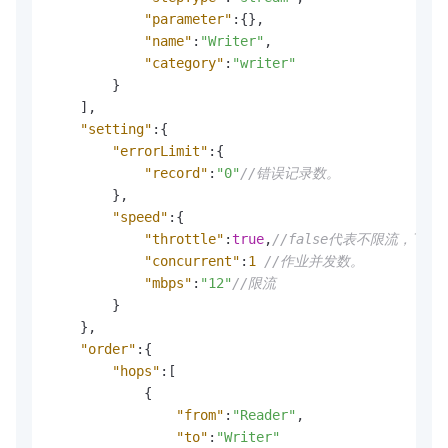
"parameter"
:
{
}
,
"name"
:
"Writer"
,
"category"
:
"writer"
}
]
,
"setting"
:
{
"errorLimit"
:
{
"record"
:
"0"
//错误记录数。
}
,
"speed"
:
{
"throttle"
:
true
,
//false代表不限流，下
"concurrent"
:
1
//作业并发数。
"mbps"
:
"12"
//限流
}
}
,
"order"
:
{
"hops"
:
[
{
"from"
:
"Reader"
,
"to"
:
"Writer"