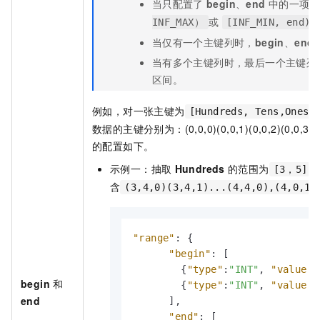
当只配置了
begin
、
end
中的一项时
或
INF_MAX）
[INF_MIN, end)
当仅有一个主键列时，
begin
、
end
当有多个主键列时，最后一个主键列
区间。
例如，对一张主键为
[Hundreds, Tens,Ones]
数据的主键分别为：(0,0,0)(0,0,1)(0,0,2)(0,0,3)....
的配置如下。
示例一：抽取
Hundreds
的范围为
[3，5]
含
(3,4,0)(3,4,1)...(4,4,0),(4,0,1)
"range"
:
{
"begin"
:
[
{
"type"
:
"INT"
,
"value"
:
begin
和
{
"type"
:
"INT"
,
"value"
:
end
]
,
"end"
:
[