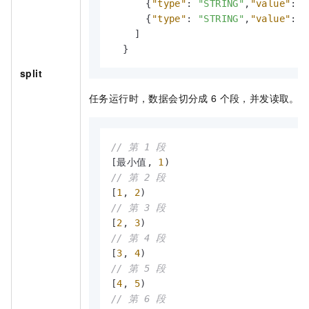
{
"type"
:
"STRING"
,
"value"
:
"
{
"type"
:
"STRING"
,
"value"
:
"
]
}
split
任务运行时，数据会切分成
6
个段，并发读取。
// 第 1 段
[
最小值
,
1
// 第 2 段
[
1
,
2
// 第 3 段
[
2
,
3
// 第 4 段
[
3
,
4
// 第 5 段
[
4
,
5
// 第 6 段