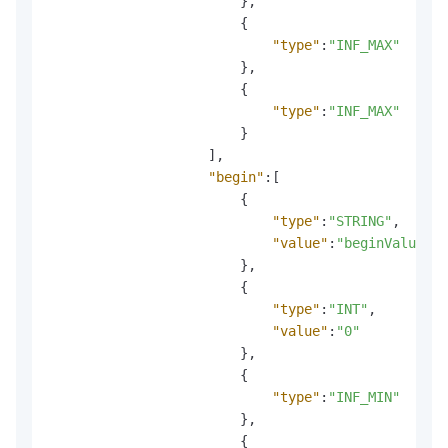
}
,
{
"type"
:
"INF_MAX"
}
,
{
"type"
:
"INF_MAX"
}
]
,
"begin"
:
[
{
"type"
:
"STRING"
,
"value"
:
"beginValue"
}
,
{
"type"
:
"INT"
,
"value"
:
"0"
}
,
{
"type"
:
"INF_MIN"
}
,
{