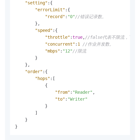
"setting"
:
{
"errorLimit"
:
{
"record"
:
"0"
//错误记录数。
}
,
"speed"
:
{
"throttle"
:
true
,
//false代表不限流，下
"concurrent"
:
1
//作业并发数。
"mbps"
:
"12"
//限流
}
}
,
"order"
:
{
"hops"
:
[
{
"from"
:
"Reader"
,
"to"
:
"Writer"
}
]
}
}