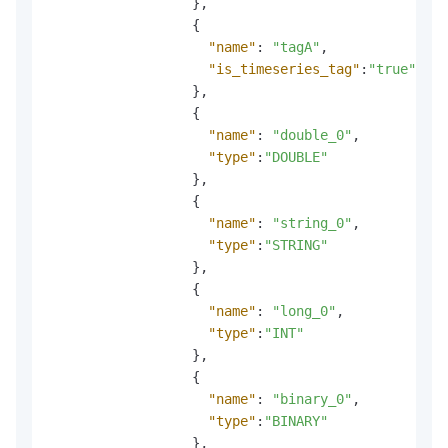
}
,
{
"name"
:
"tagA"
,
"is_timeseries_tag"
:
"true"
}
,
{
"name"
:
"double_0"
,
"type"
:
"DOUBLE"
}
,
{
"name"
:
"string_0"
,
"type"
:
"STRING"
}
,
{
"name"
:
"long_0"
,
"type"
:
"INT"
}
,
{
"name"
:
"binary_0"
,
"type"
:
"BINARY"
}
,