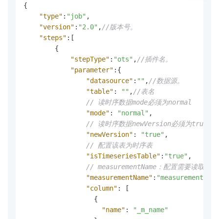
{
"type"
:
"job"
,
"version"
:
"2.0"
,
//版本号。
"steps"
:
[
{
"stepType"
:
"ots"
,
//插件名。
"parameter"
:
{
"datasource"
:
""
,
//数据源。
"table"
:
""
,
//表名
// 读时序数据mode必须为normal
"mode"
:
"normal"
,
// 读时序数据newVersion必须为true
"newVersion"
:
"true"
,
// 配置该表为时序表
"isTimeseriesTable"
:
"true"
,
// measurementName：配置需要
"measurementName"
:
"measurement_1"
,
"column"
:
[
{
"name"
:
"_m_name"