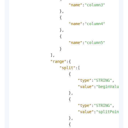
"name"
:
"column3"
}
,
{
"name"
:
"column4"
}
,
{
"name"
:
"column5"
}
]
,
"range"
:
{
"split"
:
[
{
"type"
:
"STRING"
,
"value"
:
"beginValue"
}
,
{
"type"
:
"STRING"
,
"value"
:
"splitPoint1"
}
,
{