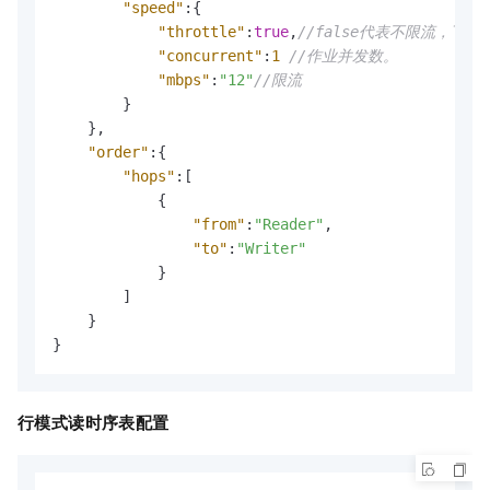
"speed"
:
{
"throttle"
:
true
,
//false代表不限流，下
"concurrent"
:
1
//作业并发数。
"mbps"
:
"12"
//限流
}
}
,
"order"
:
{
"hops"
:
[
{
"from"
:
"Reader"
,
"to"
:
"Writer"
}
]
}
}
行模式读时序表配置