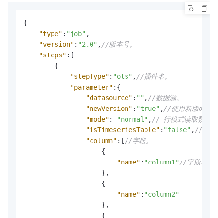
{
"type"
:
"job"
,
"version"
:
"2.0"
,
//版本号。
"steps"
:
[
{
"stepType"
:
"ots"
,
//插件名。
"parameter"
:
{
"datasource"
:
""
,
//数据源。
"newVersion"
:
"true"
,
//使用新版otsre
"mode"
:
"normal"
,
// 行模式读取数据
"isTimeseriesTable"
:
"false"
,
// 
"column"
:
[
//字段。
{
"name"
:
"column1"
//字段名。
}
,
{
"name"
:
"column2"
}
,
{