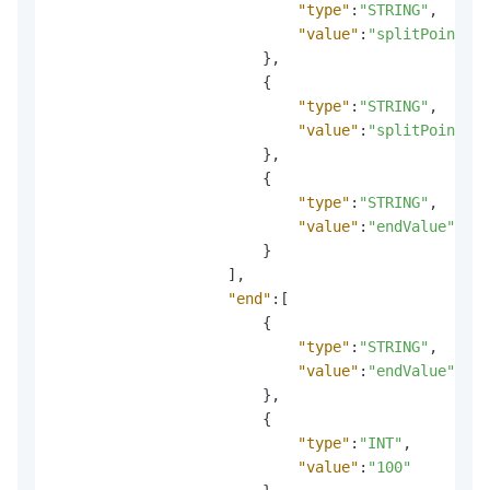
"type"
:
"STRING"
,
"value"
:
"splitPoint2"
}
,
{
"type"
:
"STRING"
,
"value"
:
"splitPoint3"
}
,
{
"type"
:
"STRING"
,
"value"
:
"endValue"
}
]
,
"end"
:
[
{
"type"
:
"STRING"
,
"value"
:
"endValue"
}
,
{
"type"
:
"INT"
,
"value"
:
"100"