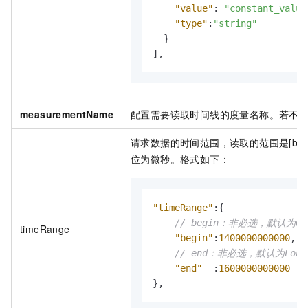
"value"
:
"constant_value
"type"
:
"string"
}
]
,
measurementName
配置需要读取时间线的度量名称。若不
请求数据的时间范围，读取的范围是[begi
位为微秒。格式如下：
"timeRange"
:
{
// begin：非必选，默认为0，
timeRange
"begin"
:
1400000000000
,
// end：非必选，默认为Long M
"end"
:
1600000000000
}
,