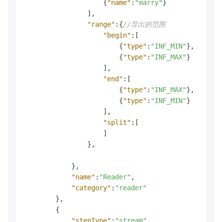
{
"name"
:
"marry"
}
]
,
"range"
:
{
//导出的范围
"begin"
:
[
{
"type"
:
"INF_MIN"
}
,
{
"type"
:
"INF_MAX"
}
]
,
"end"
:
[
{
"type"
:
"INF_MAX"
}
,
{
"type"
:
"INF_MIN"
}
]
,
"split"
:
[
]
}
,
}
,
"name"
:
"Reader"
,
"category"
:
"reader"
}
,
{
"stepType"
:
"stream"
,