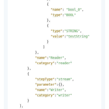
{
"name"
:
"bool_0"
,
"type"
:
"BOOL"
}
,
{
"type"
:
"STRING"
,
"value"
:
"testString"
}
]
}
,
"name"
:
"Reader"
,
"category"
:
"reader"
}
,
{
"stepType"
:
"stream"
,
"parameter"
:
{
}
,
"name"
:
"Writer"
,
"category"
:
"writer"
}
]
,