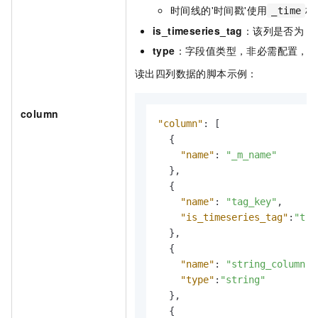
时间线的'时间戳'使用
标
_time
is_timeseries_tag
：该列是否为
ta
type
：字段值类型，非必需配置，
读出四列数据的脚本示例：
column
"column"
:
[
{
"name"
:
"_m_name"
}
,
{
"name"
:
"tag_key"
,
"is_timeseries_tag"
:
"tru
}
,
{
"name"
:
"string_column"
,
"type"
:
"string"
}
,
{