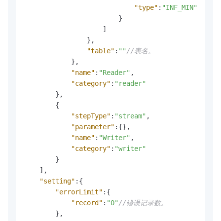
"type"
:
"INF_MIN"
}
]
}
,
"table"
:
""
//表名。
}
,
"name"
:
"Reader"
,
"category"
:
"reader"
}
,
{
"stepType"
:
"stream"
,
"parameter"
:
{
}
,
"name"
:
"Writer"
,
"category"
:
"writer"
}
]
,
"setting"
:
{
"errorLimit"
:
{
"record"
:
"0"
//错误记录数。
}
,