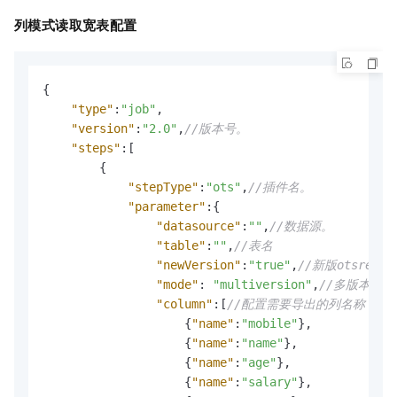
列模式读取宽表配置
{
"type"
:
"job"
,
"version"
:
"2.0"
,
//版本号。
"steps"
:
[
{
"stepType"
:
"ots"
,
//插件名。
"parameter"
:
{
"datasource"
:
""
,
//数据源。
"table"
:
""
,
//表名
"newVersion"
:
"true"
,
//新版otsreade
"mode"
:
"multiversion"
,
//多版本模式
"column"
:
[
//配置需要导出的列名称（必
{
"name"
:
"mobile"
}
,
{
"name"
:
"name"
}
,
{
"name"
:
"age"
}
,
{
"name"
:
"salary"
}
,