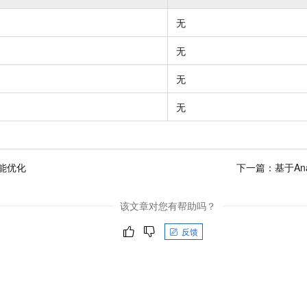
服务生态伙伴
视觉 Coding、空间感知、多模态思考等全面升级
1M上下文，专为长程任务能力而生
云工开物
企业应用
Night Plan 支持 Qwen 3.8-Max
AI 办公
NEW
Red Hat
无
30+ 款产品免费体验
夜间 5 折，Qwen/Meoo/TokenPlan 客户专享
AI智能应用
科研合作
ERP
堂（旗舰版）
SUSE
无
智能客服
AI 应用构建
大模型原生
CRM
2个月
自动承接线索
无
建站小程序
Qoder
大模型服务平台百炼-应用模版
OA 办公系统
HOT
NEW
面向真实软件
个人版上线、团队版降价；千问3.8-Max首发发尝鲜
丰富多元化的应用模版和解决方案
无
力提升
财税管理
模板建站
万有无界
大模型服务平台百炼-智能体
400电话
定制建站
的模型效果
灵活可视化地构建企业级 Agent
方案
广告营销
模板小程序
能优化
下一篇：
基于An
秒悟
人工智能平台 PAI
定制小程序
云端极速 AI 
新一代 AI 视频生成模型，深度适配广告营销等场景
AI Native 的算法工程平台，一站式完成建模、训练、推理服务部署
该文章对您有帮助吗？
APP 开发
反馈
建站系统
AI 应用
10分钟微调：让0.6B模型媲美235B模型
多模态数据信
依托云原生高可用架构,实现Dify私有化部署
用1%尺寸在特定领域达到大模型90%以上效果