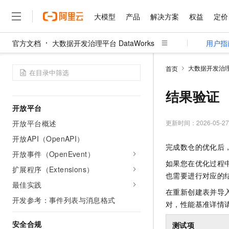
DataWorks迁移
大模型
产品
解决方案
权益
定价
迁移高级功能
官方文档
大数据开发治理平台 DataWorks
用户指
数据上传与下载
大模型
产品
解决方案
权益
定价
云市场
伙伴
服务
了解阿里云
精选产品
精选解决方案
普惠上云
产品定价
精选商城
成为销售伙伴
售前咨询
为什么选择阿里云
千问AI平台
数据上传
大数据开发治理平
首页
了解云产品的定价详情
大模型服务平台百炼
睿译宝，AI翻译排版一
普惠上云 官方力荐
分销伙伴
在线服务
网站建设
什么是云计算
大
数据下载
大模型服务与应用平台
上传文档即自动完成翻译和
云服务器38元/年起，超
结果验证
咨询伙伴
多端小程序
技术领先
云上成本管理
售后服务
开放平台
千问大模型
GLM-5.2：长任务时代
官方推荐返现计划
大模型
大模型
精选产品
精选解决方案
Salesforce 国际版订阅
稳定可靠
管理和优化成本
多元化、高性能、安全可靠
推荐新用户得奖励，单订单
更新时间：
2026-05-27
开放平台概述
销售伙伴合作计划
自助服务
友盟天域
安全合规
人工智能与机器学习
AI
文本生成
开放API（OpenAPI）
无影云电脑
Hermes Agent，打造
云工开物
完成数仓的优化后
无影生态合作计划
在线服务
观测云
分析师报告
开放事件（OpenEvent）
随时随地安全接入的云上超
自主进化，持久记忆，越用
高校专属算力普惠，学生认
计算
互联网应用开发
Qwen3.8-Max
HOT
如果您在优化过程
Salesforce On Alibaba C
工单服务
扩展程序（Extensions）
智能体时代全能旗舰模型
Tuya 物联网平台阿里云
研究报告与白皮书
云解析DNS
快速拥有专属 OpenClaw
也需要进行对应的
Consulting Partner 合
大数据
容器
免费试用
短信专区
最佳实践
蓝凌 OA
Qwen3.7-Plus
在重新创建表并导
AI 大模型销售与服务生
现代化应用
存储
天池大赛
开发参考：事件列表与消息格式
能看、能想、能动手的多模
对
，性能基准详情
云原生大数据计算服务 Max
解决方案免费试用 新老
电子合同
面向分析的企业级SaaS模
最高领取价值200元试用
安全
网络与CDN
AI 算法大赛
Qwen3-VL-Plus
安全合规
测试项
畅捷通