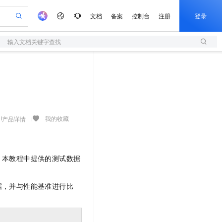
文档
备案
控制台
注册
登录
输入文档关键字查找
验
作计划
器
AI 活动
专业服务
服务伙伴合作计划
开发者社区
加入我们
服务平台百炼
阿里云 OPC 创新助力计划
一站式生成采购清单，支持单品或批量购买
S
可编辑精美 PPT 文稿
S产品伙伴计划（繁花）
峰会
造的大模型服务与应用开发平台
轻量应用服务器
Agency Agents：拥有专属领域专家
AI 生产力先锋
Al MaaS 服务伙伴赋能合作
域名
博文
Careers
至高可申请百万元
性可伸缩的云计算服务
 轻松生成专业的 PPT
开启高性价比 AI 编程新体验
先锋实践拓展 AI 生产力的边界
快速构建应用程序和网站，即刻迈出上云第一步
多领域专家智能体,一键组建 AI 虚拟交付团队
Token 补贴，五大权
计划
海大会
伙伴信用分合作计划
商标
问答
社会招聘
益加速 OPC 成功
S
帕鲁游戏服务器
数字证书管理服务（原SSL证书）
HappyHorse 打造一站式影视创作平台
飞天发布时刻
HOT
划
备案
电子书
校园招聘
联机服务器，轻松开启游戏
视频创作，一键激活电商全链路生产力
全托管，含MySQL、PostgreSQL、SQL Server、MariaDB多引擎
实现全站HTTPS，呈现可信的WEB访问
所见，即是所愿
可视化编排打通从文字构思到成片全链路闭环
我的收藏
产品详情
更多支持
划
公司注册
镜像站
视频生成
语音识别与合成
 智能体与工作流应用
短信服务
漫剧工坊：一站式动画创作平台
AI 实训营
合作伙伴培训与认证
划
上云迁移
的智能体编程平台
站生成，高效打造优质广告素材
通过阿里云百炼高效搭建AI应用,助力高效开发
快速生产连贯的高质量长漫剧
从基础到进阶，Agent 创客手把手教你
国内短信简单易用，安全可靠，秒级触达，全球覆盖200+国家和地区。
e-1.1-T2V
Qwen3-TTS-Flash
lScope
我要反馈
。本教程中提供的测试数据
查询合作伙伴
畅细腻的高质量视频
离线语音合成大模型，多语言方言自适应，低延迟高稳定
n Alibaba Cloud ISV 合作
代维服务
olarDB
建企业门户网站
大数据开发治理平台 DataWorks
10 分钟搭建微信、支付宝小程序
创新加速
ope
登录合作伙伴管理后台
我要建议
站，无忧落地极速上线
以可视化方式快速构建移动和 PC 门户网站
100%兼容MySQL、PostgreSQL，兼容Oracle，支持集中和分布式
高效部署网站，快速应用到小程序
Data Agent 驱动的一站式 Data+AI 开发治理平台
e-1.1-I2V
Cosyvoice-V3-Flash
据，并与性能基准进行比
安全
畅自然，细节丰富
高表现力语音合成大模型，语音克隆听感自然
我要投诉
上云场景组合购
伴
边界网络安全防护产品
漫剧创作，剧本、分镜、视频高效生成
覆盖90%+业务场景，专享组合折扣价
2V
VPN
Fun-ASR