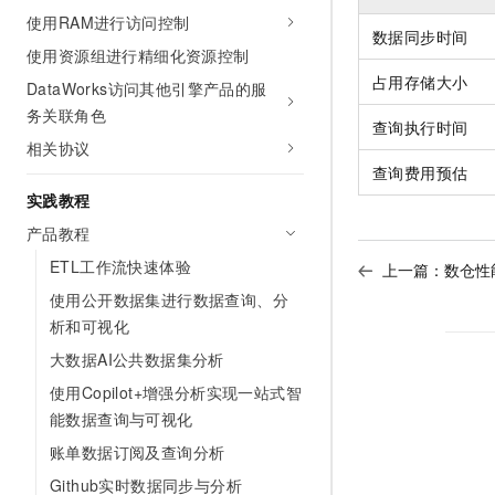
AI 产品 免费试用
网络
使用RAM进行访问控制
安全
云开发大赛
Tableau 订阅
数据同步时间
1亿+ 大模型 tokens 和 
使用资源组进行精细化资源控制
可观测
入门学习赛
中间件
AI空中课堂在线直播课
占用存储大小
140+云产品 免费试用
DataWorks访问其他引擎产品的服
大模型服务
上云与迁云
产品新客免费试用，最长1
务关联角色
数据库
查询执行时间
生态解决方案
千问AI平台-Token Plan
相关协议
企业出海
大模型ACA认证体验
大数据计算
查询费用预估
助力企业全员 AI 认知与能
行业生态解决方案
政企业务
实践教程
媒体服务
千问AI平台-模型体验
开发者生态解决方案
产品教程
在线体验全尺寸、多种模态
企业服务与云通信
AI 开发和 AI 应用解决
ETL工作流快速体验
上一篇：
数仓性
Happy 系列大模型
域名与网站
使用公开数据集进行数据查询、分
析和可视化
终端用户计算
大数据AI公共数据集分析
Serverless
大模型解决方案
使用Copilot+增强分析实现一站式智
能数据查询与可视化
开发工具
快速部署 Dify，高效搭建 
账单数据订阅及查询分析
迁移与运维管理
Github实时数据同步与分析