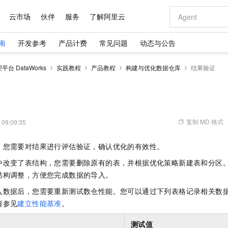
云市场
伙伴
服务
了解阿里云
南
开发参考
产品计费
常见问题
动态与公告
AI 特惠
数据与 API
成为产品伙伴
企业增值服务
最佳实践
价格计算器
AI 场景体
基础软件
产品伙伴合
阿里云认证
市场活动
配置报价
大模型
台 DataWorks
实践教程
产品教程
构建与优化数据仓库
结果验证
自助选配和估算价格
步到位
域名与网站
智启 AI 普惠权益
产品生态集成认证中心
企业支持计划
云上春晚
Qwen Audio：打造专属 AI 语音助手
千问官方 MaaS 平台，为开发者和 Agent 而生，新用户赠送 1 亿 + tokens 额度
云服务器 EC
一句话生成原生
AI Coding
阿里云Maa
2026 阿里云
为企业打
数据集
Windows
大模型认证
模型
NEW
NEW
格式还原
值低价云产品抢先购
提供智能易用的域名与建站服务
至高享 1亿+免费 tokens，加速 Al 应用落地
Qwen-Audio-3.0-Realtime 端到端实时语音角色扮演
安全可靠、弹
输入一句话想法,
智能编程，一键
产品生态伙伴
专家技术服务
云上奥运之旅
弹性计算合作
阿里云中企出
手机三要素
宝塔 Linux
全部认证
价格优势
开源旗舰模型
对象存储 OSS
即刻拥有 DeepSeek-V4-Pro
阿里云 OPC 创新助力计划
云数据库 RD
一键部署幻兽
AI 电商营销
产品生态伙伴工作台
企业增值服务台
云栖战略参考
云存储合作计
云栖大会
身份实名认证
CentOS
训练营
推动算力普惠，释放技术红利
的大模型服务
最高返9万
真正可用的 1M 上下文,一次完成代码全链路开发
轻松解锁专属 DeepSeek-V4-Pro
至高百万元 Token 补贴，加速一人公司成长
稳定、安全、高性价比、高性能的云存储服务
一键购买专属
从图文生成到
复制 MD 格式
 09:09:35
云上的中国
数据库合作计
活动全景
短信
Docker
图片和
自进化智能体
人工智能平台 PAI
5 分钟轻松部署专属 QwenPaw
Token Plan 模型订阅计划
Qoder
高效搭建 AI
AI 广告创作
企业成长
大模型
NEW
HOT
信息公告
，您需要对结果进行评估验证，确认优化的有效性。
看见新力量
云网络合作计
OCR 文字识别
JAVA
级电脑
越聪明
证享300元代金券
一站式AI开发、训练和推理服务
Qwen3.8-Max 首发尝鲜，限时加量 10 倍，夜间低至2折
从聊天伙伴进化为能主动干活的本地数字员工
面向真实软件
图文、视频一
Kimi-K3
HappyHors
NEW
魔搭 Mode
中改变了表结构，您需要删除原有的表，并根据优化策略新建表和分区
loud
服务实践
官网公告
Kimi 最新旗舰模型，长程编程与推理利器
让文字生成流
金融模力时刻
Salesforce O
版
发票查验
全能环境
Qoder CN
Claude Code + GStack 打造工程团队
千问办公，限时限量积分加倍
云原生数据库 P
低代码高效构
AI 建站
NEW
结构调整，方便您完成数据的导入。
作计划
计划
创新中心
魔搭 ModelSc
健康状态
让AI从“聊天伙伴”进化为能干活的“数字员工”
覆盖公网/内网、递归/权威、移动APP等全场景解析服务
安装技能 GStack，拥有专属 AI 工程团队
你的AI工作搭子，覆盖日常办公高频场景
基于千问大模型等，支持代码智能生成、研发智能问答
0 代码专业建
客户案例
天气预报查询
操作系统
Deepseek-v4-pro
HappyHors
入数据后，您需要重新测试数仓性能。您可以通过下列表格记录相关数
态合作计划
态智能体模型
旗舰 MoE 大模型，百万上下文与顶尖推理能力
图生视频，流
请参见
建立性能基准
。
Compute
同享
容器服务 Kubernetes 版 ACK
万小智 AI 建站低至 15元/月
云防火墙
AI 短剧/漫剧
快递物流查询
WordPress
成为服务伙
高校合作
式云数据仓库
点，立即开启云上创新
提供一站式管理容器应用的 K8s 服务
送.CN域名，送备案服务码
云原生的云上
AI助力短剧
GLM-5.2
Wan2.7-T
测试值
Ubuntu