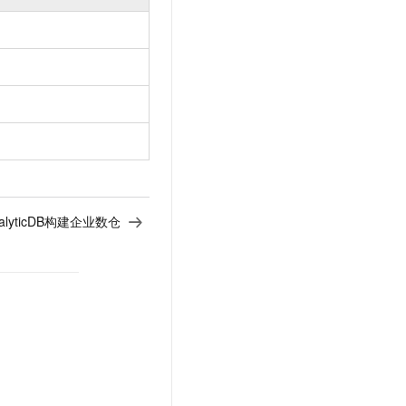
文戏情感细腻自然，动作戏激烈拳拳到肉，实现更强表演能力
支持中英文自由切换，具备更强的噪声鲁棒性
云聚AI 严选权益
SSL 证书
，一键激活高效办公新体验
精选AI产品，从模型到应用全链提效
堡垒机
AI 用量加速计划
应用
防火墙
、识别商机，让客服更高效、服务更出色。
新老同享，达量后返
千问办公
主机安全
NEW
的智能体编程平台
一站式AI生产力平台
AI 应用及服务市场
伶鹊
企业级人与Agent协作平台，接入和调度多个数字员工
智能客服平台，对话机器人、对话分析、智能外呼
AI 应用
alyticDB构建企业数仓
大模型服务平台百炼 - 全妙
大模型
应用创作平台
多模态内容创作工具，已接入 DeepSeek
自然语言处理
数据标注
机器学习
息提取
与 AI 智能体进行实时音视频通话
从文本、图片、视频中提取结构化的属性信息
构建支持视频理解的 AI 音视频实时通话应用