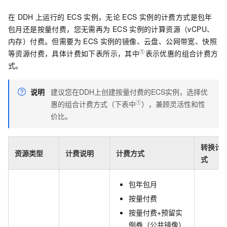
在
DDH
上运行的
ECS
实例，无论
ECS
实例的计费方式是包年
包月还是按量付费，您无需再为
ECS
实例的计算资源（vCPU、
内存）付费。但需要为
ECS
实例的镜像、云盘、公网带宽、快照
①
等资源付费，具体计费如下表所示，其中
表示优惠的组合计费方
式。
说明
建议您在DDH上创建按量付费的ECS实例，选择优
①
惠的组合计费方式（下表中
），兼顾灵活性和性
价比。
转换计
资源类型
计费说明
计费方式
式
包年包月
按量付费
按量付费+预留实
例券（公共镜像）