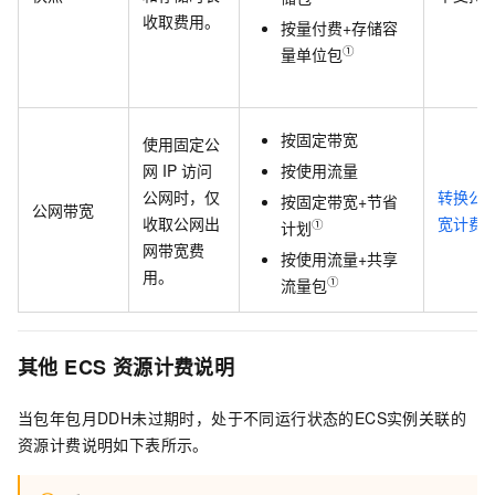
收取费用。
按量付费+存储容
①
量单位包
按固定带宽
使用固定公
网
IP
访问
按使用流量
公网时，仅
转换公
按固定带宽+节省
公网带宽
收取公网出
宽计费
①
计划
网带宽费
按使用流量+共享
用。
①
流量包
其他
ECS
资源计费说明
当包年包月DDH未过期时，处于不同运行状态的ECS实例关联的
资源计费说明如下表所示。