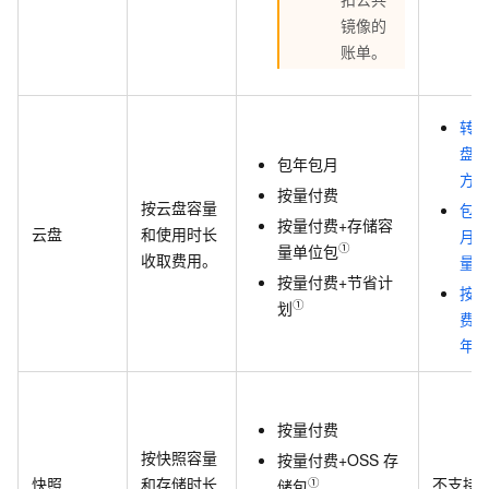
镜像的
账单。
转
盘
包年包月
方
按量付费
按云盘容量
包
按量付费+存储容
云盘
和使用时长
月
①
量单位包
收取费用。
量
按量付费+节省计
按
①
划
费
年
按量付费
按快照容量
按量付费+OSS
存
快照
和存储时长
不支持
①
储包