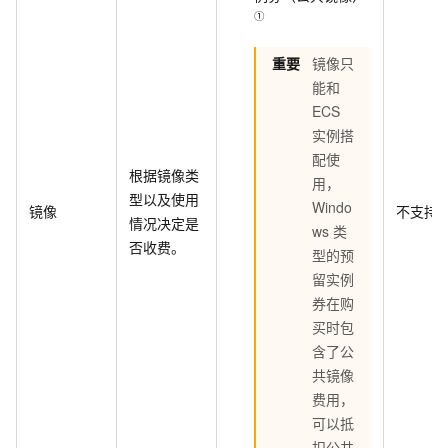
①
重要
镜像只
能和
ECS
实例搭
配使
根据镜像类
用，
型以及使用
Windo
镜像
不支持
情况决定是
ws
类
否收费。
型的预
留实例
券在购
买时包
含了公
共镜像
费用，
可以抵
扣公共