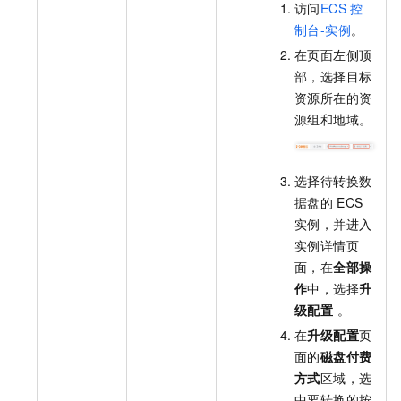
访问
ECS
控
制台-实例
。
在页面左侧顶
部，选择目标
资源所在的资
源组和地域。
选择待转换数
据盘的
ECS
实例，并进入
实例详情页
面，在
全部操
作
中，选择
升
级配置
。
在
升级配置
页
面的
磁盘付费
方式
区域，选
中要转换的按