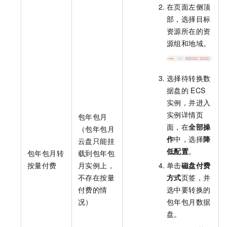
在页面左侧顶
部，选择目标
资源所在的资
源组和地域。
选择待转换数
据盘的
ECS
实例，并进入
实例详情页
包年包月
面，在
全部操
（包年包月
作
中，选择
降
云盘只能挂
低配置
。
包年包月转
载到包年包
按量付费
月实例上，
单击
磁盘付费
不存在按量
方式
页签，并
付费的情
选中要转换的
况）
包年包月数据
盘。