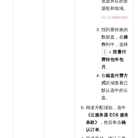
资源所在的资
源组和地域。
找到要转换的
数据盘，在
操
作
列中，选择
>
按量付
费转包年包
月
。
在
磁盘付费方
式
区域查看已
默认选中的云
盘。
阅读升配须知，选中
《云服务器
ECS
服务
条款》
，然后单击
确
认订单
。
完成支付，确认云盘