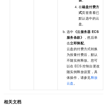
在
磁盘付费方
式
页签查看已
默认选中的云
盘。
选中
《云服务器
ECS
服务条款》
，然后单
击
立即降配
。
云盘的付费方式转换
为按量付费后，默认
不随实例释放。您可
以在
ECS
控制台更改
随实例释放设置，具
体操作，请参见
释放
云盘
。
相关文档