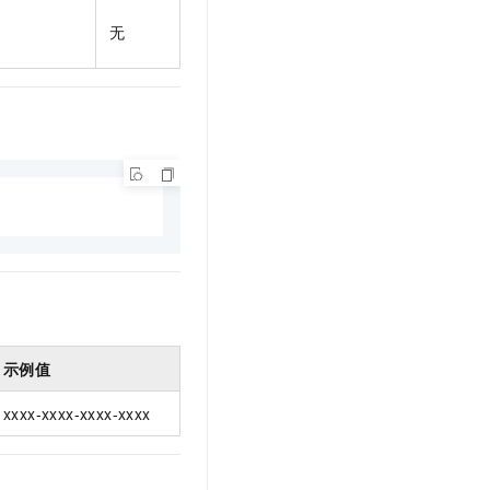
t.diy 一步搞定创意建站
构建大模型应用的安全防护体系
无
通过自然语言交互简化开发流程,全栈开发支持
通过阿里云安全产品对 AI 应用进行安全防护
示例值
xxxx-xxxx-xxxx-xxxx