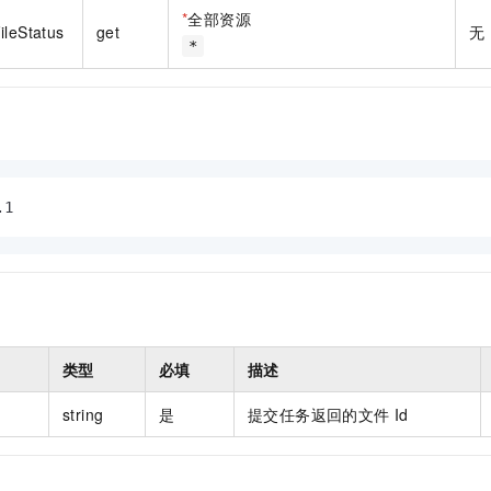
一个 AI 助手
即刻拥有 DeepSeek-R1 满血版
超强辅助，Bol
*
全部资源
ileStatus
get
无
在企业官网、通讯软件中为客户提供 AI 客服
多种方案随心选，轻松解锁专属 DeepSeek
*
.1
类型
必填
描述
string
是
提交任务返回的文件 Id