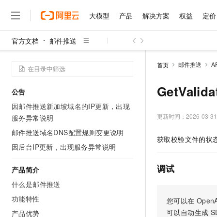
大模型
产品
解决方案
权益
定价
官方文档
邮件推送
大模型
产品
解决方案
权益
定价
云市场
伙伴
服务
了解阿里云
精选产品
精选解决方案
普惠上云
产品定价
精选商城
成为销售伙伴
售前咨询
为什么选择阿里云
千问AI平台
邮件推送
A
首页
了解云产品的定价详情
大模型服务平台百炼
千问办公，解锁你的工作
普惠上云 官方力荐
分销伙伴
在线服务
网站建设
什么是云计算
大
大模型服务与应用平台
企业级Agent产品，直接
云服务器38元/年起，超
GetVali
公告
咨询伙伴
多端小程序
技术领先
云上成本管理
售后服务
千问大模型
Agency Agents：拥
官方推荐返现计划
大模型
因邮件推送新加坡域名的IP更新，出现
大模型
精选产品
精选解决方案
Salesforce 国际版订阅
稳定可靠
管理和优化成本
多元化、高性能、安全可靠
推荐新用户得奖励，单订单
更新时间：
2026-03-31
服务异常说明
销售伙伴合作计划
自助服务
友盟天域
安全合规
人工智能与机器学习
AI
文本生成
邮件推送域名DNS配置规则变更说明
无影云电脑
HappyHorse 打造一
云工开物
获取校验文件的状
无影生态合作计划
在线服务
观测云
分析师报告
随时随地安全接入的云上超
高校专属算力普惠，学生认
因后台IP更新，出现服务异常说明
计算
互联网应用开发
Qwen3.8-Max
HOT
Salesforce On Alibaba C
工单服务
智能体时代全能旗舰模型
Tuya 物联网平台阿里云
研究报告与白皮书
云解析DNS
快速拥有专属 OpenClaw
Consulting Partner 合
调试
大数据
容器
产品简介
免费试用
短信专区
蓝凌 OA
Qwen3.7-Plus
什么是邮件推送
AI 大模型销售与服务生
现代化应用
存储
天池大赛
能看、能想、能动手的多模
云原生大数据计算服务 Max
解决方案免费试用 新老
电子合同
功能特性
您可以在
OpenA
面向分析的企业级SaaS模
最高领取价值200元试用
安全
网络与CDN
AI 算法大赛
Qwen3-VL-Plus
可以自动生成
S
产品优势
畅捷通