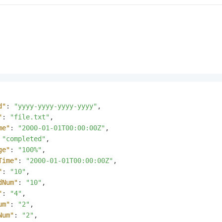
d"
:
"yyyy-yyyy-yyyy-yyyy"
,
"
:
"file.txt"
,
me"
:
"2000-01-01T00:00:00Z"
,
"completed"
,
ge"
:
"100%"
,
Time"
:
"2000-01-01T00:00:00Z"
,
"
:
"10"
,
dNum"
:
"10"
,
"
:
"4"
,
um"
:
"2"
,
Num"
:
"2"
,