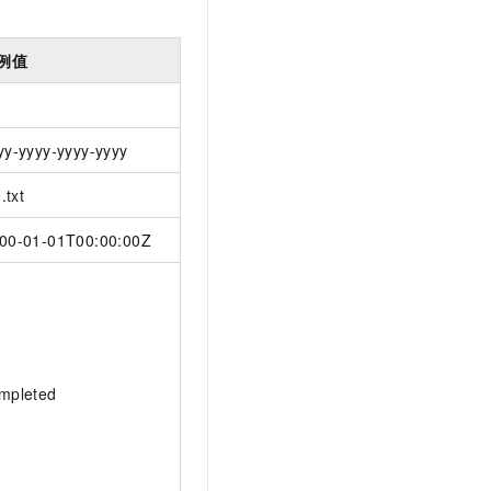
例值
yy-yyyy-yyyy-yyyy
e.txt
00-01-01T00:00:00Z
mpleted