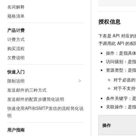
AI 产品 免费试用
网络
名词解释
安全
云开发大赛
Tableau 订阅
1亿+ 大模型 tokens 和 
规格清单
可观测
入门学习赛
中间件
AI空中课堂在线直播课
授权信息
140+云产品 免费试用
大模型服务
上云与迁云
产品计费
产品新客免费试用，最长1
数据库
下表是
API
对应的
生态解决方案
计费方式
千问AI平台-Token Plan
企业出海
大模型ACA认证体验
予调用此
API
的权
大数据计算
购买流程
助力企业全员 AI 认知与能
行业生态解决方案
操作：是指具
政企业务
媒体服务
欠费说明
千问AI平台-模型体验
开发者生态解决方案
访问级别：是指
在线体验全尺寸、多种模态
企业服务与云通信
资源类型：是
快速入门
AI 开发和 AI 应用解决
Happy 系列大模型
对于必选的
限制说明
域名与网站
对于不支持
发送邮件的三种方式
终端用户计算
条件关键字：
发送邮件的配置步骤简化说明
Serverless
关联操作：是
大模型解决方案
快速使用API和SMTP发信的流程简化说
明
开发工具
快速部署 Dify，高效搭建 
操作
用户指南
迁移与运维管理