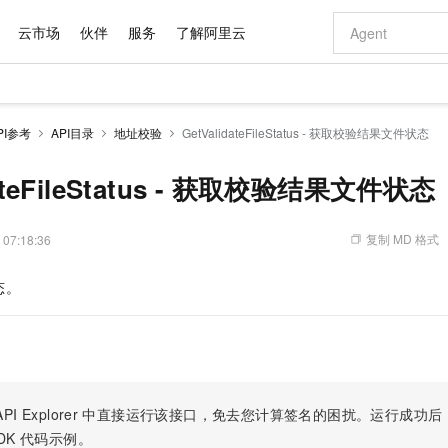
云市场
伙伴
服务
了解阿里云
AI 特惠
数据与 API
成为产品伙伴
企业增值服务
最佳实践
价格计算器
AI 场景体
基础软件
产品伙伴合
阿里云认证
市场活动
配置报价
大模型
PI参考
API目录
地址校验
GetValidateFileStatus - 获取校验结果文件状态
自助选配和估算价格
新方式
域名与网站
睿译宝，AI翻译排版一步到位
智启 AI 普惠权益
产品生态集成认证中心
企业支持计划
云上春晚
千问官方 MaaS 平台，为开发者和 Agent 而生，新用户赠送 1 亿 + tokens 额度
云服务器 EC
Qwen Aud
AI Coding
阿里云Maa
2026 阿里云
为企业打
数据集
Windows
大模型认证
模型
NEW
NEW
交付可用成果
值低价云产品抢先购
提供智能易用的域名与建站服务
上传文档即自动完成翻译和格式还原
至高享 1亿+免费 tokens，加速 Al 应用落地
安全可靠、弹
智能编程，一键
dateFileStatus - 获取校验结果文件状态
产品生态伙伴
专家技术服务
云上奥运之旅
弹性计算合作
阿里云中企出
手机三要素
宝塔 Linux
全部认证
价格优势
有专属领域专家
对象存储 OSS
GLM-5.2：长任务时代开源旗舰模型
阿里云 OPC 创新助力计划
云数据库 RD
即刻拥有 DeepS
AI 电商营销
产品生态伙伴工作台
企业增值服务台
云栖战略参考
云存储合作计
云栖大会
身份实名认证
CentOS
训练营
推动算力普惠，释放技术红利
的大模型服务
最高返9万
多领域专家智能体,一键组建 AI 虚拟交付团队
至高百万元 Token 补贴，加速一人公司成长
稳定、安全、高性价比、高性能的云存储服务
真正可用的 1M 上下文,一次完成代码全链路开发
轻松解锁专属 Dee
从图文生成到
复制 MD 格式
 07:18:36
云上的中国
数据库合作计
活动全景
短信
Docker
图片和
站式影视创作平台
人工智能平台 PAI
Hermes Agent，打造自进化智能体
Token Plan 模型订阅计划
Qoder
5 分钟轻松部署
AI 广告创作
企业成长
大模型
NEW
信息公告
态。
看见新力量
云网络合作计
OCR 文字识别
JAVA
级电脑
证享300元代金券
可视化编排打通从文字构思到成片全链路闭环
一站式AI开发、训练和推理服务
自主进化，持久记忆，越用越聪明
Qwen3.8-Max 首发尝鲜，限时加量 10 倍，夜间低至2折
面向真实软件
图文、视频一
Kimi-K3
HappyHors
NEW
魔搭 Mode
loud
服务实践
官网公告
Kimi 最新旗舰模型，长程编程与推理利器
让文字生成流
金融模力时刻
Salesforce O
版
发票查验
全能环境
Qoder CN
Claude Code + GStack 打造工程团队
千问办公，限时限量积分加倍
云原生数据库 P
低代码高效构
AI 建站
NEW
作计划
计划
创新中心
魔搭 ModelSc
健康状态
让AI从“聊天伙伴”进化为能干活的“数字员工”
覆盖公网/内网、递归/权威、移动APP等全场景解析服务
安装技能 GStack，拥有专属 AI 工程团队
你的AI工作搭子，覆盖日常办公高频场景
基于千问大模型等，支持代码智能生成、研发智能问答
0 代码专业建
客户案例
天气预报查询
操作系统
Deepseek-v4-pro
HappyHors
态合作计划
态智能体模型
旗舰 MoE 大模型，百万上下文与顶尖推理能力
图生视频，流
Compute
同享
容器服务 Kubernetes 版 ACK
万小智 AI 建站低至 15元/月
云防火墙
AI 短剧/漫剧
快递物流查询
WordPress
成为服务伙
高校合作
PI Explorer
中直接运行该接口，免去您计算签名的困扰。运行成功后，OpenA
式云数据仓库
点，立即开启云上创新
提供一站式管理容器应用的 K8s 服务
送.CN域名，送备案服务码
云原生的云上
AI助力短剧
GLM-5.2
Wan2.7-T
DK
代码示例。
Ubuntu