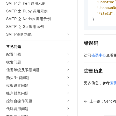
"DoNotMai
SMTP 之 Perl 调用示例
"UnknownN
SMTP 之 Ruby 调用示例
"FileId"
:
SMTP 之 Nodejs 调用示例
}
SMTP 之 Go 调用示例
SMTP高阶功能
错误码
常见问题
配置问题
访问
错误中心
查看
收发问题
信誉等级及限额问题
变更历史
购买/计费问题
更多信息，参考
变
模板设置问题
账户封禁问题
控制台操作问题
上一篇：
SendV
代码调用问题