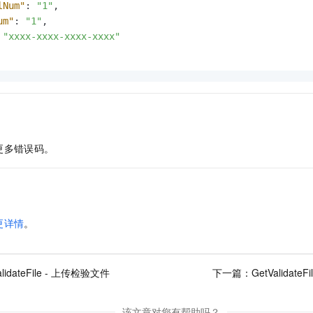
lNum"
:
"1"
,
um"
:
"1"
,
"xxxx-xxxx-xxxx-xxxx"
更多错误码。
更详情
。
alidateFile - 上传检验文件
下一篇：
GetValidat
该文章对您有帮助吗？