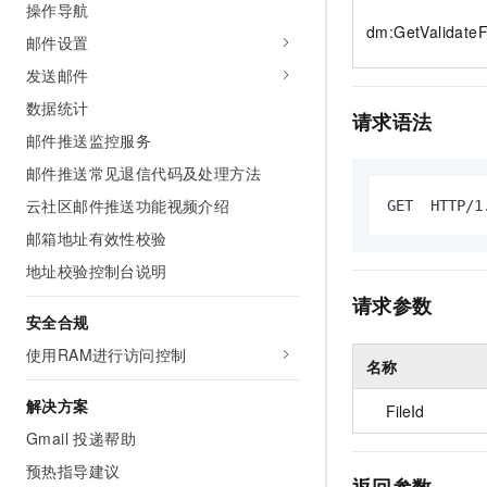
操作导航
10 分钟在聊天系统中增加
专有云
dm:GetValidateF
邮件设置
发送邮件
数据统计
请求语法
邮件推送监控服务
邮件推送常见退信代码及处理方法
云社区邮件推送功能视频介绍
GET  HTTP/1
邮箱地址有效性校验
地址校验控制台说明
请求参数
安全合规
使用RAM进行访问控制
名称
解决方案
FileId
Gmail 投递帮助
预热指导建议
返回参数