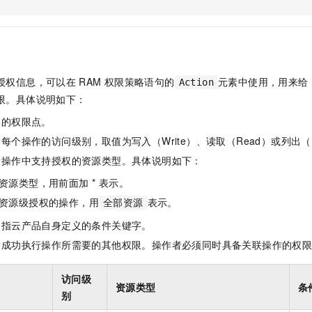
服务生态伙伴
视觉 Coding、空间感知、多模态思考等全面升级
1M上下文，专为长程任务能力而生
云工开物
企业应用
Night Plan 支持 Qwen 3.8-Max
AI 办公
NEW
Red Hat
30+ 款产品免费体验
夜间 5 折，Qwen/Meoo/TokenPlan 客户专享
AI智能应用
科研合作
ERP
堂（旗舰版）
SUSE
智能客服
AI 应用构建
大模型原生
CRM
2个月
自动承接线索
授权信息，可以在
RAM
权限策略语句的
元素中使用，用来给
Action
建站小程序
Qoder
大模型服务平台百炼-应用模版
OA 办公系统
HOT
NEW
限。具体说明如下：
面向真实软件
个人版上线、团队版降价；千问3.8-Max首发发尝鲜
丰富多元化的应用模版和解决方案
力提升
财税管理
模板建站
体的权限点。
万有无界
大模型服务平台百炼-智能体
400电话
定制建站
每个操作的访问级别，取值为写入（Write）、读取（Read）或列出（L
的模型效果
灵活可视化地构建企业级 Agent
指操作中支持授权的资源类型。具体说明如下：
方案
广告营销
模板小程序
秒悟
人工智能平台 PAI
资源类型，用前面加 * 表示。
定制小程序
云端极速 AI 
新一代 AI 视频生成模型，深度适配广告营销等场景
AI Native 的算法工程平台，一站式完成建模、训练、推理服务部署
资源级授权的操作，用
表示。
全部资源
APP 开发
是指云产品自身定义的条件关键字。
建站系统
指成功执行操作所需要的其他权限。操作者必须同时具备关联操作的权
AI 应用
10分钟微调：让0.6B模型媲美235B模型
多模态数据信
访问级
资源类型
条
依托云原生高可用架构,实现Dify私有化部署
用1%尺寸在特定领域达到大模型90%以上效果
别