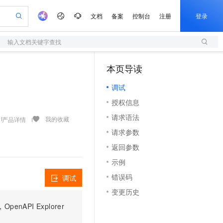
文档
备案
控制台
注册
登录
输入文档关键字查找
验
作计划
器
AI 活动
专业服务
服务伙伴合作计划
开发者社区
加入我们
服务平台百炼
阿里云 OPC 创新助力计划
本页导读
（0）
一站式生成采购清单，支持单品或批量购买
S
io：打造专属 AI 语音助手
S产品伙伴计划（繁花）
峰会
造的大模型服务与应用开发平台
轻量应用服务器
一句话生成原生可编辑精美 PPT 文稿
AI 生产力先锋
Al MaaS 服务伙伴赋能合作
域名
博文
Careers
至高可申请百万元
调试
性可伸缩的云计算服务
开启高性价比 AI 编程新体验
Qwen-Audio-3.0-Realtime 端到端实时语音角色扮演
输入一句话想法, 轻松生成专业的 PPT
先锋实践拓展 AI 生产力的边界
快速构建应用程序和网站，即刻迈出上云第一步
Token 补贴，五大权
计划
海大会
伙伴信用分合作计划
商标
问答
社会招聘
授权信息
益加速 OPC 成功
S
eek-V4-Pro
数字证书管理服务（原SSL证书）
一键部署幻兽帕鲁游戏服务器
飞天发布时刻
HOT
划
备案
电子书
校园招聘
请求语法
pSeek-V4-Pro
视频创作，一键激活电商全链路生产力
全托管，含MySQL、PostgreSQL、SQL Server、MariaDB多引擎
实现全站HTTPS，呈现可信的WEB访问
一键购买专属联机服务器，轻松开启游戏
所见，即是所愿
我的收藏
产品详情
更多支持
划
公司注册
镜像站
请求参数
视频生成
语音识别与合成
专属 QwenPaw
短信服务
漫剧工坊：一站式动画创作平台
AI 实训营
HOT
合作伙伴培训与认证
返回参数
划
上云迁移
的智能体编程平台
站生成，高效打造优质广告素材
从聊天伙伴进化为能主动干活的本地数字员工
快速生产连贯的高质量长漫剧
从基础到进阶，Agent 创客手把手教你
国内短信简单易用，安全可靠，秒级触达，全球覆盖200+国家和地区。
e-1.1-T2V
Qwen3-TTS-Flash
lScope
我要反馈
查询合作伙伴
示例
畅细腻的高质量视频
离线语音合成大模型，多语言方言自适应，低延迟高稳定
n Alibaba Cloud ISV 合作
代维服务
olarDB
建企业门户网站
大数据开发治理平台 DataWorks
10 分钟搭建微信、支付宝小程序
错误码
调试
创新加速
ope
登录合作伙伴管理后台
我要建议
站，无忧落地极速上线
以可视化方式快速构建移动和 PC 门户网站
100%兼容MySQL、PostgreSQL，兼容Oracle，支持集中和分布式
高效部署网站，快速应用到小程序
Data Agent 驱动的一站式 Data+AI 开发治理平台
e-1.1-I2V
Cosyvoice-V3-Flash
变更历史
安全
畅自然，细节丰富
高表现力语音合成大模型，语音克隆听感自然
我要投诉
上云场景组合购
伴
PI Explorer
边界网络安全防护产品
漫剧创作，剧本、分镜、视频高效生成
覆盖90%+业务场景，专享组合折扣价
2V
VPN
Fun-ASR