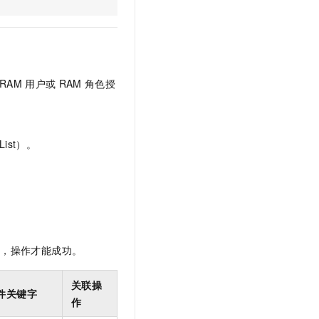
文戏情感细腻自然，动作戏激烈拳拳到肉，实现更强表演能力
支持中英文自由切换，具备更强的噪声鲁棒性
云聚AI 严选权益
SSL 证书
，一键激活高效办公新体验
精选AI产品，从模型到应用全链提效
堡垒机
AI 用量加速计划
应用
防火墙
、识别商机，让客服更高效、服务更出色。
新老同享，达量后返
RAM
用户或
RAM
角色授
千问办公
主机安全
NEW
的智能体编程平台
一站式AI生产力平台
AI 应用及服务市场
伶鹊
ist）。
企业级人与Agent协作平台，接入和调度多个数字员工
智能客服平台，对话机器人、对话分析、智能外呼
AI 应用
大模型服务平台百炼 - 全妙
大模型
应用创作平台
多模态内容创作工具，已接入 DeepSeek
自然语言处理
数据标注
限，操作才能成功。
机器学习
息提取
与 AI 智能体进行实时音视频通话
关联操
件关键字
从文本、图片、视频中提取结构化的属性信息
构建支持视频理解的 AI 音视频实时通话应用
作