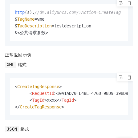
http
(s):
//dm.aliyuncs.com/?Action=CreateTag
&
TagName
=vme

&
TagDescription
=testdescription

&<公共请求参数>
正常返回示例
格式
XML
<
CreateTagResponse
>

<
RequestId
>
10A1AD70-E48E-476D-98D9-39BD92193
<
TagId
>
xxxx
</
TagId
>
</
CreateTagResponse
>
格式
JSON