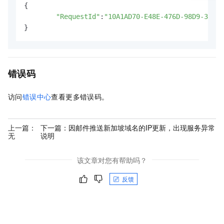
{

"RequestId"
:
"10A1AD70-E48E-476D-98D9-39BD9
}
错误码
访问
错误中心
查看更多错误码。
上一篇：
下一篇：
因邮件推送新加坡域名的IP更新，出现服务异常
无
说明
该文章对您有帮助吗？
反馈