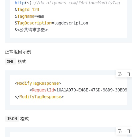
http
(s):
//dm.aliyuncs.com/?Action=ModifyTag
&
TagId
=
123
&
TagName
=vme

&
TagDescription
=tagdescription

&<公共请求参数>
正常返回示例
格式
XML
<
ModifyTagResponse
>

<
RequestId
>
10A1AD70-E48E-476D-98D9-39BD92193
</
ModifyTagResponse
>
格式
JSON