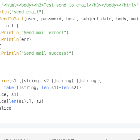
 
"<html><body><h3>Test send to email</h3></body></html>"
ntln
(
"send email"
)

SendToMail
(user, password, host, subject,date, body, mail
!= nil {

.
Println
(
"Send mail error!"
)

.
Println
(err)



.
Println
(
"Send mail success!"
)

lice
(s1 []string, s2 []string) []string {

= 
make
([]string, 
len
(s1)+
len
(s2))

ice, s1)

ice[
len
(s1):], s2)

slice
