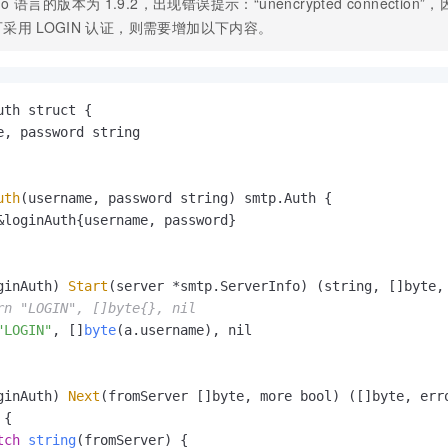
go
语言的版本为
1.9.2，出现错误提示：“unencrypted connecti
可采用
LOGIN
认证，则需要增加以下内容。
th struct {

e, password string

uth
(username, password string) smtp.
Auth
 {

&loginAuth{username, password}

ginAuth) 
Start
(server *smtp.
ServerInfo
) (string, []byte, 
rn "LOGIN", []byte{}, nil
"LOGIN"
, []
byte
(a.
username
), nil

ginAuth) 
Next
(fromServer []byte, more bool) ([]byte, erro
{

tch
string
(
fromServer
) {
