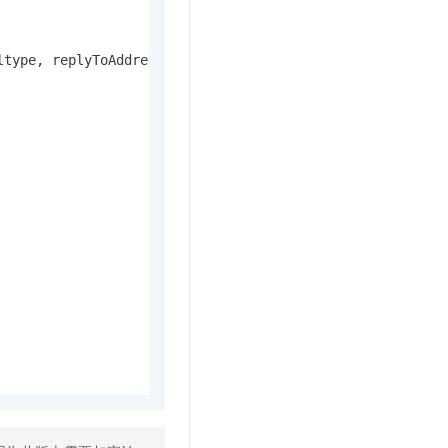
type, replyToAddress, to, cc, bcc)
