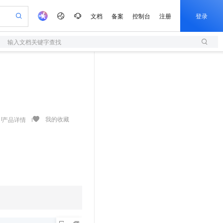
文档
备案
控制台
注册
登录
输入文档关键字查找
验
作计划
器
AI 活动
专业服务
服务伙伴合作计划
开发者社区
加入我们
服务平台百炼
阿里云 OPC 创新助力计划
一站式生成采购清单，支持单品或批量购买
S
io：打造专属 AI 语音助手
S产品伙伴计划（繁花）
峰会
造的大模型服务与应用开发平台
轻量应用服务器
一句话生成原生可编辑精美 PPT 文稿
AI 生产力先锋
Al MaaS 服务伙伴赋能合作
域名
博文
Careers
至高可申请百万元
性可伸缩的云计算服务
开启高性价比 AI 编程新体验
Qwen-Audio-3.0-Realtime 端到端实时语音角色扮演
输入一句话想法, 轻松生成专业的 PPT
先锋实践拓展 AI 生产力的边界
快速构建应用程序和网站，即刻迈出上云第一步
Token 补贴，五大权
计划
海大会
伙伴信用分合作计划
商标
问答
社会招聘
益加速 OPC 成功
S
eek-V4-Pro
数字证书管理服务（原SSL证书）
一键部署幻兽帕鲁游戏服务器
飞天发布时刻
HOT
划
备案
电子书
校园招聘
pSeek-V4-Pro
视频创作，一键激活电商全链路生产力
全托管，含MySQL、PostgreSQL、SQL Server、MariaDB多引擎
实现全站HTTPS，呈现可信的WEB访问
一键购买专属联机服务器，轻松开启游戏
所见，即是所愿
我的收藏
产品详情
更多支持
划
公司注册
镜像站
视频生成
语音识别与合成
专属 QwenPaw
短信服务
漫剧工坊：一站式动画创作平台
AI 实训营
HOT
合作伙伴培训与认证
划
上云迁移
的智能体编程平台
站生成，高效打造优质广告素材
从聊天伙伴进化为能主动干活的本地数字员工
快速生产连贯的高质量长漫剧
从基础到进阶，Agent 创客手把手教你
国内短信简单易用，安全可靠，秒级触达，全球覆盖200+国家和地区。
e-1.1-T2V
Qwen3-TTS-Flash
lScope
我要反馈
查询合作伙伴
畅细腻的高质量视频
离线语音合成大模型，多语言方言自适应，低延迟高稳定
n Alibaba Cloud ISV 合作
代维服务
olarDB
建企业门户网站
大数据开发治理平台 DataWorks
10 分钟搭建微信、支付宝小程序
创新加速
ope
登录合作伙伴管理后台
我要建议
站，无忧落地极速上线
以可视化方式快速构建移动和 PC 门户网站
100%兼容MySQL、PostgreSQL，兼容Oracle，支持集中和分布式
高效部署网站，快速应用到小程序
Data Agent 驱动的一站式 Data+AI 开发治理平台
e-1.1-I2V
Cosyvoice-V3-Flash
安全
畅自然，细节丰富
高表现力语音合成大模型，语音克隆听感自然
我要投诉
上云场景组合购
伴
边界网络安全防护产品
漫剧创作，剧本、分镜、视频高效生成
覆盖90%+业务场景，专享组合折扣价
2V
VPN
Fun-ASR