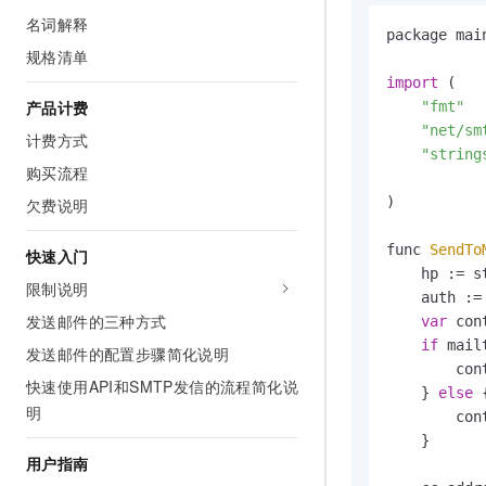
AI 产品 免费试用
网络
名词解释
安全
云开发大赛
Tableau 订阅
package main
1亿+ 大模型 tokens 和 
规格清单
可观测
入门学习赛
中间件
AI空中课堂在线直播课
import
 (

140+云产品 免费试用
大模型服务
上云与迁云
产品计费
"fmt"
产品新客免费试用，最长1
数据库
生态解决方案
"net/sm
计费方式
千问AI平台-Token Plan
企业出海
大模型ACA认证体验
"string
大数据计算
购买流程
助力企业全员 AI 认知与能
行业生态解决方案
政企业务
媒体服务
)

欠费说明
千问AI平台-模型体验
开发者生态解决方案
在线体验全尺寸、多种模态
企业服务与云通信
func 
SendTo
快速入门
AI 开发和 AI 应用解决
    hp := s
Happy 系列大模型
限制说明
域名与网站
    auth :=
发送邮件的三种方式
var
 con
终端用户计算
if
 mail
发送邮件的配置步骤简化说明
        con
Serverless
大模型解决方案
快速使用API和SMTP发信的流程简化说
    } 
else
 {
明
        con
开发工具
快速部署 Dify，高效搭建 
    }

用户指南
迁移与运维管理