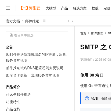
大模型
产品
解决方案
权益
定价
官方文档
邮件推送
大模型
产品
解决方案
权益
定价
云市场
伙伴
服务
了解阿里云
精选产品
精选解决方案
普惠上云
产品定价
精选商城
成为销售伙伴
售前咨询
为什么选择阿里云
千问AI平台
邮件推送
S
首页
了解云产品的定价详情
大模型服务平台百炼
千问办公，解锁你的工作
普惠上云 官方力荐
分销伙伴
在线服务
网站建设
什么是云计算
大
大模型服务与应用平台
企业级Agent产品，直接
云服务器38元/年起，超
SMTP 之
公告
咨询伙伴
多端小程序
技术领先
云上成本管理
售后服务
千问大模型
Agency Agents：拥
官方推荐返现计划
大模型
因邮件推送新加坡域名的IP更新，出现
大模型
精选产品
精选解决方案
Salesforce 国际版订阅
稳定可靠
管理和优化成本
多元化、高性能、安全可靠
推荐新用户得奖励，单订单
更新时间：
2025-07-08
服务异常说明
销售伙伴合作计划
自助服务
友盟天域
安全合规
人工智能与机器学习
AI
文本生成
邮件推送域名DNS配置规则变更说明
无影云电脑
HappyHorse 打造一
云工开物
无影生态合作计划
在线服务
观测云
分析师报告
随时随地安全接入的云上超
高校专属算力普惠，学生认
使用
80
端口
因后台IP更新，出现服务异常说明
计算
互联网应用开发
Qwen3.8-Max
HOT
Salesforce On Alibaba C
工单服务
智能体时代全能旗舰模型
Tuya 物联网平台阿里云
研究报告与白皮书
云解析DNS
快速拥有专属 OpenClaw
Consulting Partner 合
使用 Go 语言通过 
大数据
容器
产品简介
免费试用
短信专区
蓝凌 OA
Qwen3.7-Plus
什么是邮件推送
AI 大模型销售与服务生
现代化应用
存储
天池大赛
能看、能想、能动手的多模
说明
465
云原生大数据计算服务 Max
解决方案免费试用 新老
电子合同
功能特性
面向分析的企业级SaaS模
最高领取价值200元试用
安全
网络与CDN
AI 算法大赛
Qwen3-VL-Plus
产品优势
畅捷通