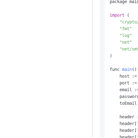
package main
import
 (

"crypto
"fmt"
"log"
"net"
"net/sm
)

func 
main
(
) 
    host :=
    port :=
    email :
    passwor
    toEmail
    header 
    header[
    header[
    header[