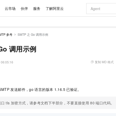
云市场
伙伴
服务
了解阿里云
AI 特惠
数据与 API
成为产品伙伴
企业增值服务
最佳实践
价格计算器
AI 场景体
基础软件
产品伙伴合
阿里云认证
市场活动
配置报价
大模型
MTP 参考
SMTP 之 Go 调用示例
自助选配和估算价格
新方式
域名与网站
睿译宝，AI翻译排版一步到位
智启 AI 普惠权益
产品生态集成认证中心
企业支持计划
云上春晚
千问官方 MaaS 平台，为开发者和 Agent 而生，新用户赠送 1 亿 + tokens 额度
云服务器 EC
Qwen Aud
AI Coding
阿里云Maa
2026 阿里云
为企业打
数据集
Windows
大模型认证
模型
NEW
NEW
交付可用成果
值低价云产品抢先购
提供智能易用的域名与建站服务
上传文档即自动完成翻译和格式还原
至高享 1亿+免费 tokens，加速 Al 应用落地
安全可靠、弹
智能编程，一键
 Go 调用示例
产品生态伙伴
专家技术服务
云上奥运之旅
弹性计算合作
阿里云中企出
手机三要素
宝塔 Linux
全部认证
价格优势
有专属领域专家
对象存储 OSS
GLM-5.2：长任务时代开源旗舰模型
阿里云 OPC 创新助力计划
云数据库 RD
即刻拥有 DeepS
AI 电商营销
产品生态伙伴工作台
企业增值服务台
云栖战略参考
云存储合作计
云栖大会
身份实名认证
CentOS
训练营
推动算力普惠，释放技术红利
的大模型服务
最高返9万
多领域专家智能体,一键组建 AI 虚拟交付团队
至高百万元 Token 补贴，加速一人公司成长
稳定、安全、高性价比、高性能的云存储服务
真正可用的 1M 上下文,一次完成代码全链路开发
轻松解锁专属 Dee
从图文生成到
复制 MD 格式
 06:05:16
云上的中国
数据库合作计
活动全景
短信
Docker
图片和
站式影视创作平台
人工智能平台 PAI
Hermes Agent，打造自进化智能体
Token Plan 模型订阅计划
Qoder
5 分钟轻松部署
AI 广告创作
企业成长
大模型
NEW
信息公告
看见新力量
云网络合作计
OCR 文字识别
JAVA
级电脑
证享300元代金券
可视化编排打通从文字构思到成片全链路闭环
一站式AI开发、训练和推理服务
自主进化，持久记忆，越用越聪明
Qwen3.8-Max 首发尝鲜，限时加量 10 倍，夜间低至2折
面向真实软件
图文、视频一
Kimi-K3
HappyHors
NEW
魔搭 Mode
loud
服务实践
官网公告
Kimi 最新旗舰模型，长程编程与推理利器
让文字生成流
金融模力时刻
Salesforce O
版
发票查验
全能环境
Qoder CN
Claude Code + GStack 打造工程团队
千问办公，限时限量积分加倍
云原生数据库 P
低代码高效构
AI 建站
NEW
作计划
SMTP 发送邮件，go
语言的版本
1.16.5
已验证。
计划
创新中心
魔搭 ModelSc
健康状态
让AI从“聊天伙伴”进化为能干活的“数字员工”
覆盖公网/内网、递归/权威、移动APP等全场景解析服务
安装技能 GStack，拥有专属 AI 工程团队
你的AI工作搭子，覆盖日常办公高频场景
基于千问大模型等，支持代码智能生成、研发智能问答
0 代码专业建
客户案例
天气预报查询
操作系统
Deepseek-v4-pro
HappyHors
态合作计划
态智能体模型
旗舰 MoE 大模型，百万上下文与顶尖推理能力
图生视频，流
端口
tls
加密方式，请参考文档下半部分，不要直接使用
80
端口代码。
Compute
同享
容器服务 Kubernetes 版 ACK
万小智 AI 建站低至 15元/月
云防火墙
AI 短剧/漫剧
快递物流查询
WordPress
成为服务伙
高校合作
式云数据仓库
点，立即开启云上创新
提供一站式管理容器应用的 K8s 服务
送.CN域名，送备案服务码
云原生的云上
AI助力短剧
GLM-5.2
Wan2.7-T
Ubuntu