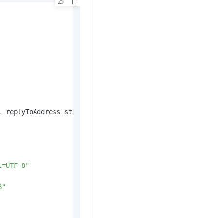
文戏情感细腻自然，动作戏激烈拳拳到肉，实现更强表演能力
支持中英文自由切换，具备更强的噪声鲁棒性
云聚AI 严选权益
SSL 证书
，一键激活高效办公新体验
精选AI产品，从模型到应用全链提效
堡垒机
AI 用量加速计划
应用
防火墙
、识别商机，让客服更高效、服务更出色。
新老同享，达量后返
千问办公
主机安全
NEW
的智能体编程平台
一站式AI生产力平台
AI 应用及服务市场
伶鹊
企业级人与Agent协作平台，接入和调度多个数字员工
智能客服平台，对话机器人、对话分析、智能外呼
AI 应用
, replyToAddress string, to, cc, bcc []string) error {

大模型服务平台百炼 - 全妙
大模型
应用创作平台
多模态内容创作工具，已接入 DeepSeek
自然语言处理
数据标注
t=UTF-8"
机器学习
8"
息提取
与 AI 智能体进行实时音视频通话
从文本、图片、视频中提取结构化的属性信息
构建支持视频理解的 AI 音视频实时通话应用