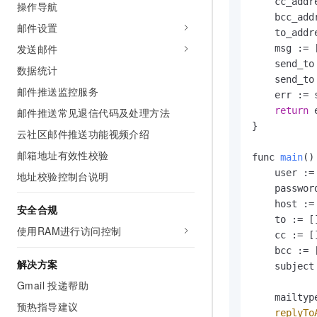
    cc_addr
操作导航
10 分钟在聊天系统中增加
专有云
    bcc_add
邮件设置
    to_addr
发送邮件
    msg := 
    send_to
数据统计
    send_to
邮件推送监控服务
    err := 
return
 
邮件推送常见退信代码及处理方法
}

云社区邮件推送功能视频介绍
邮箱地址有效性校验
func 
main
(
) 
    user :=
地址校验控制台说明
    passwor
    host :=
安全合规
    to := [
使用RAM进行访问控制
    cc := [
    bcc := 
解决方案
    subject
Gmail 投递帮助
    mailtyp
预热指导建议
replyTo