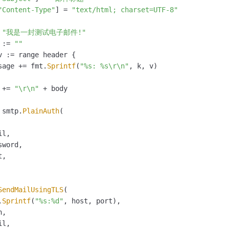
"Content-Type"
] = 
"text/html; charset=UTF-8"
 
"我是一封测试电子邮件!"
 := 
""
v := range header {

sage += fmt.
Sprintf
(
"%s: %s\r\n"
, k, v)

 += 
"\r\n"
 + body

 smtp.
PlainAuth
(

l,

word,

,

SendMailUsingTLS
(

.
Sprintf
(
"%s:%d"
, host, port),

,

l,
