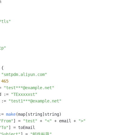


/tls"
tp"
{

 
"smtpdm.aliyun.com"
 
465
= 
"test***@example.net"
d := 
"TExxxxxst"
 := 
"test1***@example.net"
:= 
make
(map[string]string)

"From"
] = 
"test"
 + 
"<"
 + email + 
">"
"To"
] = toEmail

"Subject"
] = 
"邮件标题"