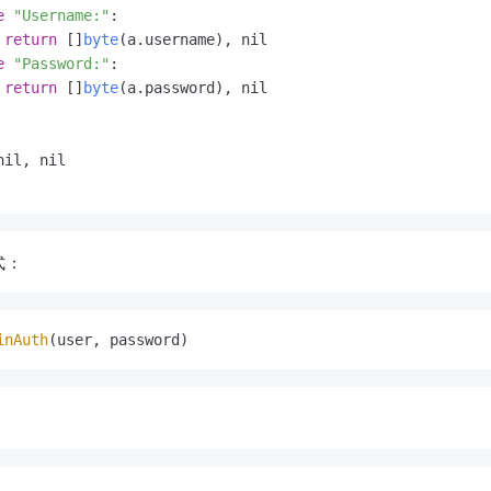
e
"Username:"
:

return
 []
byte
(a.
username
), nil

e
"Password:"
:

return
 []
byte
(a.
password
), nil

nil, nil

式：
inAuth
(user, password)