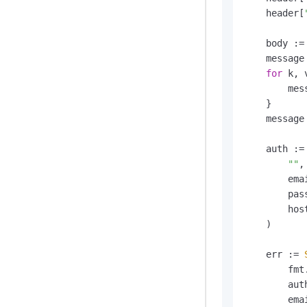
    header[
    body :=
    message
for
 k, 
        mes
    }

    message
    auth :=
""
,

        emai
        pass
        host
    )

    err := 
        fmt
        auth
        emai