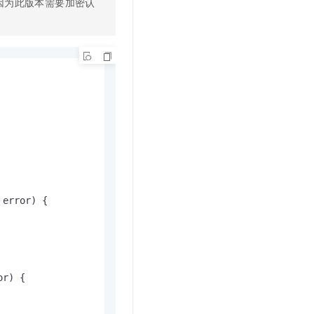
on”，因为此版本需要加密认
error) {

r) {
