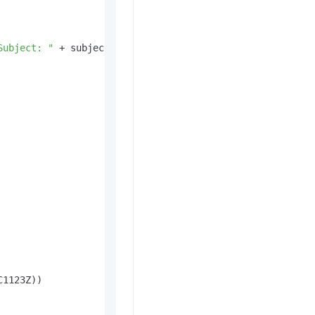
t.diy 一步搞定创意建站
构建大模型应用的安全防护体系
通过自然语言交互简化开发流程,全栈开发支持
通过阿里云安全产品对 AI 应用进行安全防护
Subject: "
 + subject+ 
"\r\nDate: "
 + date + 
"\r\nReply-T
C1123Z
))
