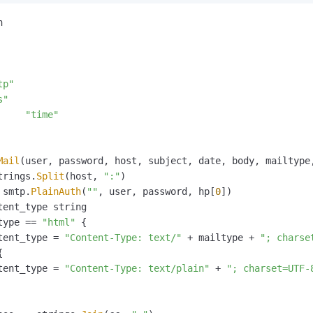
服务生态伙伴
视觉 Coding、空间感知、多模态思考等全面升级
1M上下文，专为长程任务能力而生
云工开物
企业应用
Night Plan 支持 Qwen 3.8-Max
AI 办公
NEW
Red Hat


30+ 款产品免费体验
夜间 5 折，Qwen/Meoo/TokenPlan 客户专享
AI智能应用
科研合作
ERP
堂（旗舰版）
SUSE
智能客服
AI 应用构建
大模型原生
CRM
2个月
自动承接线索
建站小程序
tp"
Qoder
大模型服务平台百炼-应用模版
OA 办公系统
HOT
NEW
s"
面向真实软件
个人版上线、团队版降价；千问3.8-Max首发发尝鲜
丰富多元化的应用模版和解决方案
力提升
"time"
财税管理
模板建站
万有无界
大模型服务平台百炼-智能体
400电话
定制建站
的模型效果
灵活可视化地构建企业级 Agent
Mail
(user, password, host, subject, date, body, mailtype
方案
广告营销
模板小程序
秒悟
trings.
Split
(host, 
":"
)

人工智能平台 PAI
定制小程序
 smtp.
PlainAuth
(
""
, user, password, hp[
0
])

云端极速 AI 
新一代 AI 视频生成模型，深度适配广告营销等场景
AI Native 的算法工程平台，一站式完成建模、训练、推理服务部署
tent_type string

APP 开发
type == 
"html"
 {

tent_type = 
"Content-Type: text/"
 + mailtype + 
"; charse
建站系统


tent_type = 
"Content-Type: text/plain"
 + 
"; charset=UTF-
AI 应用
10分钟微调：让0.6B模型媲美235B模型
多模态数据信
依托云原生高可用架构,实现Dify私有化部署
用1%尺寸在特定领域达到大模型90%以上效果