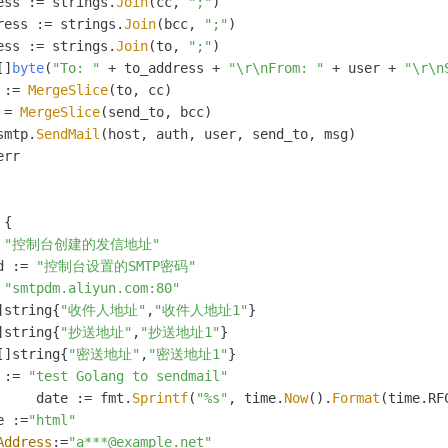
ess := strings.
Join
(cc, 
";"
)

一个 AI 助手
即刻拥有 DeepSeek-R1 满血版
超强辅助，Bol
ress := strings.
Join
(bcc, 
";"
)

在企业官网、通讯软件中为客户提供 AI 客服
多种方案随心选，轻松解锁专属 DeepSeek
ess := strings.
Join
(to, 
";"
)

[]
byte
(
"To: "
 + to_address + 
"\r\nFrom: "
 + user + 
"\r\n
 := 
MergeSlice
(to, cc)

 = 
MergeSlice
(send_to, bcc)

smtp.
SendMail
(host, auth, user, send_to, msg)

err

{

 
"控制台创建的发信地址"
d := 
"控制台设置的SMTP密码"
 
"smtpdm.aliyun.com:80"
]string{
"收件人地址"
,
"收件人地址1"
}

]string{
"抄送地址"
,
"抄送地址1"
}

[]string{
"密送地址"
,
"密送地址1"
}

 := 
"test Golang to sendmail"
		date := fmt.
Sprintf
(
"%s"
, time.
Now
().
Format
(time.
RF
e :=
"html"
Address
:=
"a***@example.net"