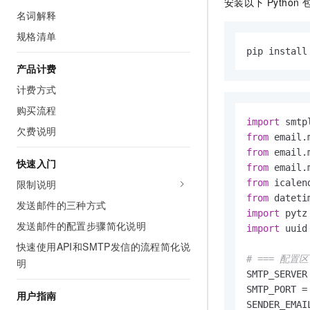
安装以下 Python 
AI 产品 免费试用
网络
名词解释
安全
云开发大赛
Tableau 订阅
1亿+ 大模型 tokens 和 
规格清单
可观测
入门学习赛
中间件
AI空中课堂在线直播课
pip install
140+云产品 免费试用
大模型服务
上云与迁云
产品计费
产品新客免费试用，最长1
数据库
生态解决方案
计费方式
千问AI平台-Token Plan
企业出海
大模型ACA认证体验
大数据计算
购买流程
助力企业全员 AI 认知与能
行业生态解决方案
import
政企业务
媒体服务
欠费说明
千问AI平台-模型体验
from
 email.
开发者生态解决方案
在线体验全尺寸、多种模态
from
 email.
企业服务与云通信
快速入门
AI 开发和 AI 应用解决
from
 email.
Happy 系列大模型
限制说明
from
 icalen
域名与网站
from
 dateti
发送邮件的三种方式
终端用户计算
import
发送邮件的配置步骤简化说明
import
 uuid

Serverless
大模型解决方案
快速使用API和SMTP发信的流程简化说
# === 配置
明
开发工具
快速部署 Dify，高效搭建 
SMTP_SERVER
SMTP_PORT =
用户指南
迁移与运维管理
SENDER_EMAI