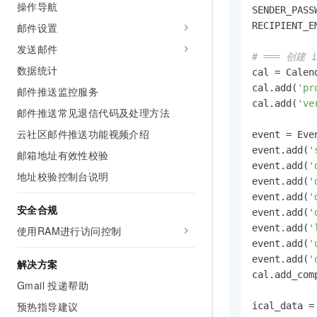
操作导航
10 分钟在聊天系统中增加
SENDER_PASS
专有云
RECIPIENT_E
邮件设置
发送邮件
# === 创建 i
数据统计
cal = Calend
cal.add(
'pr
邮件推送监控服务
cal.add(
've
邮件推送常见退信代码及处理方法
云社区邮件推送功能视频介绍
event = Even
event.add(
'
邮箱地址有效性校验
event.add(
'
地址校验控制台说明
event.add(
'
event.add(
'
安全合规
event.add(
'
event.add(
'
使用RAM进行访问控制
event.add(
'
event.add(
'
解决方案
cal.add_com
Gmail 投递帮助
预热指导建议
ical_data =