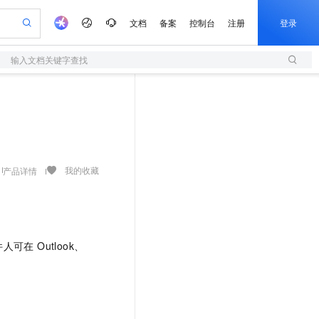
文档
备案
控制台
注册
登录
输入文档关键字查找
验
作计划
器
AI 活动
专业服务
服务伙伴合作计划
开发者社区
加入我们
服务平台百炼
阿里云 OPC 创新助力计划
一站式生成采购清单，支持单品或批量购买
S
io：打造专属 AI 语音助手
S产品伙伴计划（繁花）
峰会
造的大模型服务与应用开发平台
轻量应用服务器
一句话生成原生可编辑精美 PPT 文稿
AI 生产力先锋
Al MaaS 服务伙伴赋能合作
域名
博文
Careers
至高可申请百万元
性可伸缩的云计算服务
开启高性价比 AI 编程新体验
Qwen-Audio-3.0-Realtime 端到端实时语音角色扮演
输入一句话想法, 轻松生成专业的 PPT
先锋实践拓展 AI 生产力的边界
快速构建应用程序和网站，即刻迈出上云第一步
Token 补贴，五大权
计划
海大会
伙伴信用分合作计划
商标
问答
社会招聘
益加速 OPC 成功
S
eek-V4-Pro
数字证书管理服务（原SSL证书）
一键部署幻兽帕鲁游戏服务器
飞天发布时刻
HOT
划
备案
电子书
校园招聘
pSeek-V4-Pro
视频创作，一键激活电商全链路生产力
全托管，含MySQL、PostgreSQL、SQL Server、MariaDB多引擎
实现全站HTTPS，呈现可信的WEB访问
一键购买专属联机服务器，轻松开启游戏
所见，即是所愿
我的收藏
产品详情
更多支持
划
公司注册
镜像站
视频生成
语音识别与合成
专属 QwenPaw
短信服务
漫剧工坊：一站式动画创作平台
AI 实训营
HOT
合作伙伴培训与认证
划
上云迁移
的智能体编程平台
站生成，高效打造优质广告素材
从聊天伙伴进化为能主动干活的本地数字员工
快速生产连贯的高质量长漫剧
从基础到进阶，Agent 创客手把手教你
国内短信简单易用，安全可靠，秒级触达，全球覆盖200+国家和地区。
e-1.1-T2V
Qwen3-TTS-Flash
lScope
我要反馈
查询合作伙伴
畅细腻的高质量视频
离线语音合成大模型，多语言方言自适应，低延迟高稳定
n Alibaba Cloud ISV 合作
代维服务
olarDB
建企业门户网站
大数据开发治理平台 DataWorks
10 分钟搭建微信、支付宝小程序
在 Outlook、
创新加速
ope
登录合作伙伴管理后台
我要建议
站，无忧落地极速上线
以可视化方式快速构建移动和 PC 门户网站
100%兼容MySQL、PostgreSQL，兼容Oracle，支持集中和分布式
高效部署网站，快速应用到小程序
Data Agent 驱动的一站式 Data+AI 开发治理平台
e-1.1-I2V
Cosyvoice-V3-Flash
安全
畅自然，细节丰富
高表现力语音合成大模型，语音克隆听感自然
我要投诉
上云场景组合购
伴
边界网络安全防护产品
漫剧创作，剧本、分镜、视频高效生成
覆盖90%+业务场景，专享组合折扣价
2V
VPN
Fun-ASR