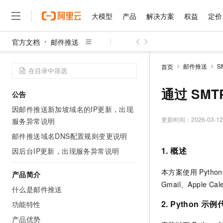
大模型
产品
解决方案
权益
定价
官方文档
邮件推送
大模型
产品
解决方案
权益
定价
云市场
伙伴
服务
了解阿里云
精选产品
精选解决方案
普惠上云
产品定价
精选商城
成为销售伙伴
售前咨询
为什么选择阿里云
千问AI平台
邮件推送
S
首页
了解云产品的定价详情
大模型服务平台百炼
千问办公，解锁你的工作
普惠上云 官方力荐
分销伙伴
在线服务
网站建设
什么是云计算
大
大模型服务与应用平台
企业级Agent产品，直接
云服务器38元/年起，超
通过 SM
公告
咨询伙伴
多端小程序
技术领先
云上成本管理
售后服务
千问大模型
Agency Agents：拥
官方推荐返现计划
大模型
因邮件推送新加坡域名的IP更新，出现
大模型
精选产品
精选解决方案
Salesforce 国际版订阅
稳定可靠
管理和优化成本
多元化、高性能、安全可靠
推荐新用户得奖励，单订单
更新时间：
2026-03-12
服务异常说明
销售伙伴合作计划
自助服务
友盟天域
安全合规
人工智能与机器学习
AI
文本生成
邮件推送域名DNS配置规则变更说明
无影云电脑
HappyHorse 打造一
云工开物
无影生态合作计划
在线服务
观测云
分析师报告
随时随地安全接入的云上超
高校专属算力普惠，学生认
1. 概述
因后台IP更新，出现服务异常说明
计算
互联网应用开发
Qwen3.8-Max
HOT
Salesforce On Alibaba C
工单服务
智能体时代全能旗舰模型
Tuya 物联网平台阿里云
研究报告与白皮书
云解析DNS
快速拥有专属 OpenClaw
Consulting Partner 合
本方案使用 Pytho
大数据
容器
产品简介
免费试用
短信专区
Gmail、Apple
蓝凌 OA
Qwen3.7-Plus
什么是邮件推送
AI 大模型销售与服务生
现代化应用
存储
天池大赛
能看、能想、能动手的多模
云原生大数据计算服务 Max
解决方案免费试用 新老
电子合同
2. Python 示
功能特性
面向分析的企业级SaaS模
最高领取价值200元试用
安全
网络与CDN
AI 算法大赛
Qwen3-VL-Plus
产品优势
畅捷通