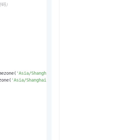
t.diy 一步搞定创意建站
构建大模型应用的安全防护体系
密码）
通过自然语言交互简化开发流程,全栈开发支持
通过阿里云安全产品对 AI 应用进行安全防护
mezone(
'Asia/Shanghai'
)))

zone(
'Asia/Shanghai'
)))
