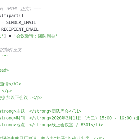
件（HTML 正文）===
ltipart()

 = SENDER_EMAIL

 RECIPIENT_EMAIL

t'
] = 
'会议邀请：团队周会'
格式的邮件正文
 
"""

ad>

邀请</h2>

</p>

邀您参加以下会议：</p>

<strong>主题：</strong>团队周会</li>

><strong>时间：</strong>2026年3月11日（周二）15:00 - 16:00（
<strong>地点：</strong>线上会议室 / B301</li>

请查收附件中的日历邀请，并点击“接受”以确认出席。</p>
