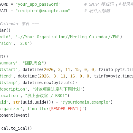
一个 AI 助手
即刻拥有 DeepSeek-R1 满血版
超强辅助，Bol
WORD = 
"your_app_password"
# SMTP 授权码（非登录
在企业官网、通讯软件中为客户提供 AI 客服
多种方案随心选，轻松解锁专属 DeepSeek
MAIL = 
"recipient@example.com"
# 收件人邮箱
Calendar 事件 ===
ar()

odid'
, 
'-//Your Organization//Meeting Calendar//EN'
)

rsion'
, 
'2.0'
)

t()

summary'
, 
"团队周会"
)

dtstart'
, datetime(
2026
, 
3
, 
11
, 
15
, 
0
, 
0
, tzinfo=pytz.ti
dtend'
, datetime(
2026
, 
3
, 
11
, 
16
, 
0
, 
0
, tzinfo=pytz.time
dtstamp'
, datetime.now(pytz.utc))

description'
, 
"讨论项目进度与下周计划"
)

location'
, 
"线上会议室 / B301"
)

uid'
, 
str
(uuid.uuid4()) + 
'@yourdomain.example'
)

organizer'
, 
f'mailto:
{SENDER_EMAIL}
'
)

ponent(event)

 cal.to_ical()
