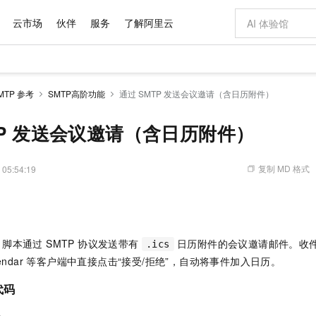
云市场
伙伴
服务
了解阿里云
AI 特惠
数据与 API
成为产品伙伴
企业增值服务
最佳实践
价格计算器
AI 场景体
基础软件
产品伙伴合
阿里云认证
市场活动
配置报价
大模型
MTP 参考
SMTP高阶功能
通过 SMTP 发送会议邀请（含日历附件）
自助选配和估算价格
新方式
域名与网站
睿译宝，AI翻译排版一步到位
智启 AI 普惠权益
产品生态集成认证中心
企业支持计划
云上春晚
千问官方 MaaS 平台，为开发者和 Agent 而生，新用户赠送 1 亿 + tokens 额度
云服务器 EC
Qwen Aud
AI Coding
阿里云Maa
2026 阿里云
为企业打
数据集
Windows
大模型认证
模型
NEW
NEW
交付可用成果
值低价云产品抢先购
提供智能易用的域名与建站服务
上传文档即自动完成翻译和格式还原
至高享 1亿+免费 tokens，加速 Al 应用落地
安全可靠、弹
智能编程，一键
TP 发送会议邀请（含日历附件）
产品生态伙伴
专家技术服务
云上奥运之旅
弹性计算合作
阿里云中企出
手机三要素
宝塔 Linux
全部认证
价格优势
有专属领域专家
对象存储 OSS
GLM-5.2：长任务时代开源旗舰模型
阿里云 OPC 创新助力计划
云数据库 RD
即刻拥有 DeepS
AI 电商营销
产品生态伙伴工作台
企业增值服务台
云栖战略参考
云存储合作计
云栖大会
身份实名认证
CentOS
训练营
推动算力普惠，释放技术红利
的大模型服务
最高返9万
多领域专家智能体,一键组建 AI 虚拟交付团队
至高百万元 Token 补贴，加速一人公司成长
稳定、安全、高性价比、高性能的云存储服务
真正可用的 1M 上下文,一次完成代码全链路开发
轻松解锁专属 Dee
从图文生成到
复制 MD 格式
 05:54:19
云上的中国
数据库合作计
活动全景
短信
Docker
图片和
站式影视创作平台
人工智能平台 PAI
Hermes Agent，打造自进化智能体
Token Plan 模型订阅计划
Qoder
5 分钟轻松部署
AI 广告创作
企业成长
大模型
NEW
信息公告
看见新力量
云网络合作计
OCR 文字识别
JAVA
级电脑
证享300元代金券
可视化编排打通从文字构思到成片全链路闭环
一站式AI开发、训练和推理服务
自主进化，持久记忆，越用越聪明
Qwen3.8-Max 首发尝鲜，限时加量 10 倍，夜间低至2折
面向真实软件
图文、视频一
Kimi-K3
HappyHors
NEW
魔搭 Mode
loud
服务实践
官网公告
Kimi 最新旗舰模型，长程编程与推理利器
让文字生成流
金融模力时刻
Salesforce O
版
发票查验
全能环境
Qoder CN
Claude Code + GStack 打造工程团队
千问办公，限时限量积分加倍
云原生数据库 P
低代码高效构
AI 建站
NEW
作计划
n 脚本通过 SMTP 协议发送带有
日历附件的会议邀请邮件。收件人可
.ics
计划
创新中心
魔搭 ModelSc
健康状态
让AI从“聊天伙伴”进化为能干活的“数字员工”
覆盖公网/内网、递归/权威、移动APP等全场景解析服务
安装技能 GStack，拥有专属 AI 工程团队
你的AI工作搭子，覆盖日常办公高频场景
基于千问大模型等，支持代码智能生成、研发智能问答
0 代码专业建
 Calendar 等客户端中直接点击“接受/拒绝”，自动将事件加入日历。
客户案例
天气预报查询
操作系统
Deepseek-v4-pro
HappyHors
态合作计划
态智能体模型
旗舰 MoE 大模型，百万上下文与顶尖推理能力
图生视频，流
Compute
同享
容器服务 Kubernetes 版 ACK
万小智 AI 建站低至 15元/月
云防火墙
AI 短剧/漫剧
快递物流查询
WordPress
例代码
成为服务伙
高校合作
式云数据仓库
点，立即开启云上创新
提供一站式管理容器应用的 K8s 服务
送.CN域名，送备案服务码
云原生的云上
AI助力短剧
GLM-5.2
Wan2.7-T
Ubuntu