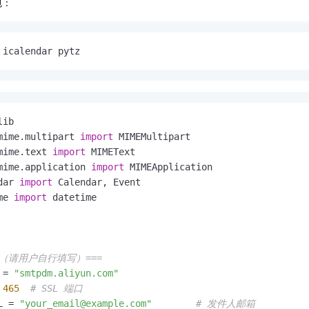
包：
服务生态伙伴
视觉 Coding、空间感知、多模态思考等全面升级
1M上下文，专为长程任务能力而生
云工开物
企业应用
Night Plan 支持 Qwen 3.8-Max
AI 办公
NEW
Red Hat
30+ 款产品免费体验
夜间 5 折，Qwen/Meoo/TokenPlan 客户专享
AI智能应用
科研合作
ERP
堂（旗舰版）
SUSE
 icalendar pytz
智能客服
AI 应用构建
大模型原生
CRM
2个月
自动承接线索
建站小程序
Qoder
大模型服务平台百炼-应用模版
OA 办公系统
HOT
NEW
面向真实软件
个人版上线、团队版降价；千问3.8-Max首发发尝鲜
丰富多元化的应用模版和解决方案
力提升
财税管理
模板建站
万有无界
大模型服务平台百炼-智能体
mime.multipart 
import
400电话
定制建站
的模型效果
灵活可视化地构建企业级 Agent
mime.text 
import
方案
广告营销
模板小程序
mime.application 
import
秒悟
人工智能平台 PAI
dar 
import
定制小程序
云端极速 AI 
新一代 AI 视频生成模型，深度适配广告营销等场景
AI Native 的算法工程平台，一站式完成建模、训练、推理服务部署
me 
import
APP 开发
建站系统
区（请用户自行填写）===
AI 应用
10分钟微调：让0.6B模型媲美235B模型
多模态数据信
 = 
"smtpdm.aliyun.com"
依托云原生高可用架构,实现Dify私有化部署
用1%尺寸在特定领域达到大模型90%以上效果
 
465
# SSL 端口
L = 
"your_email@example.com"
# 发件人邮箱