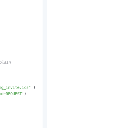
lain'
ng_invite.ics"'
)

od=REQUEST'
)
