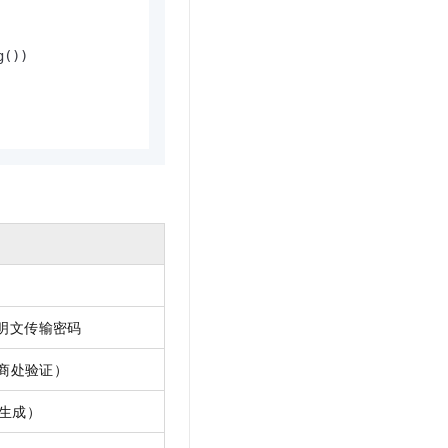
())

免明文传输密码
商处验证）
台生成）