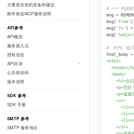
大量发信前的准备和建议
# === 构建邮
邮件推送MCP服务说明
msg = MIMEMu
msg[
'From'
]
API参考
msg[
'To'
] =
msg[
'Subjec
API概览
服务接入点
#  HTML 
授权信息
html_body =
<html>

API目录
  <head></he
公共错误码
  <body>

版本说明
    <h2>会议
    <p>您好！
    <p>诚
SDK 参考
    <ul>

SDK 手册
      <li>
      <li
SMTP 参考
      <li>
SMTP 服务地址
    </ul>

    <p>