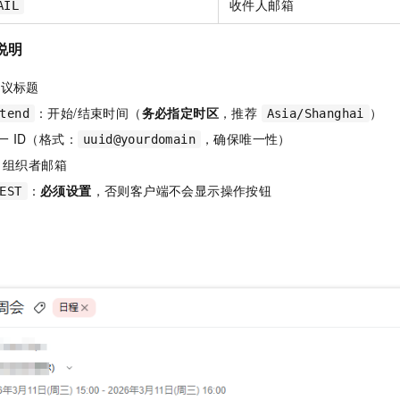
收件人邮箱
AIL
说明
会议标题
：开始/结束时间（
务必指定时区
，推荐
）
tend
Asia/Shanghai
一 ID（格式：
，确保唯一性）
uuid@yourdomain
：组织者邮箱
：
必须设置
，否则客户端不会显示操作按钮
EST