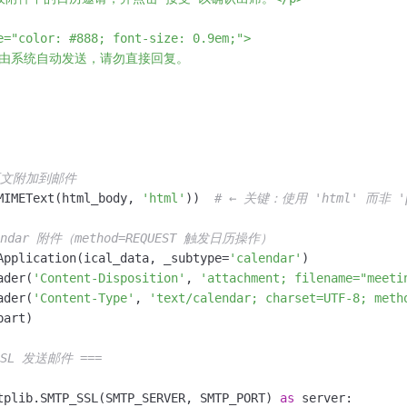
e="color: #888; font-size: 0.9em;">

邮件由系统自动发送，请勿直接回复。

 正文附加到邮件
MIMEText(html_body, 
'html'
))  
# ← 关键：使用 'html' 而非 'p
endar 附件（method=REQUEST 触发日历操作）
Application(ical_data, _subtype=
'calendar'
)

ader(
'Content-Disposition'
, 
'attachment; filename="meeti
ader(
'Content-Type'
, 
'text/calendar; charset=UTF-8; meth
art)

SSL 发送邮件 ===
tplib.SMTP_SSL(SMTP_SERVER, SMTP_PORT) 
as
 server:
