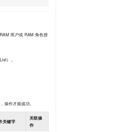
文戏情感细腻自然，动作戏激烈拳拳到肉，实现更强表演能力
支持中英文自由切换，具备更强的噪声鲁棒性
云聚AI 严选权益
SSL 证书
，一键激活高效办公新体验
精选AI产品，从模型到应用全链提效
堡垒机
AI 用量加速计划
应用
防火墙
、识别商机，让客服更高效、服务更出色。
新老同享，达量后返
RAM
用户或
RAM
角色授
千问办公
主机安全
NEW
的智能体编程平台
一站式AI生产力平台
AI 应用及服务市场
伶鹊
ist）。
企业级人与Agent协作平台，接入和调度多个数字员工
智能客服平台，对话机器人、对话分析、智能外呼
AI 应用
大模型服务平台百炼 - 全妙
大模型
应用创作平台
多模态内容创作工具，已接入 DeepSeek
自然语言处理
数据标注
限，操作才能成功。
机器学习
息提取
与 AI 智能体进行实时音视频通话
关联操
件关键字
从文本、图片、视频中提取结构化的属性信息
构建支持视频理解的 AI 音视频实时通话应用
作