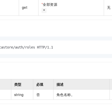
一个 AI 助手
即刻拥有 DeepSeek-R1 满血版
超强辅助，Bol
*
全部资源
get
无
在企业官网、通讯软件中为客户提供 AI 客服
多种方案随心选，轻松解锁专属 DeepSeek
*
tastore/auth/roles HTTP/1.1
类型
必填
描述
string
否
角色名称。