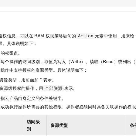
服务生态伙伴
视觉 Coding、空间感知、多模态思考等全面升级
1M上下文，专为长程任务能力而生
云工开物
企业应用
Night Plan 支持 Qwen 3.8-Max
AI 办公
NEW
Red Hat
30+ 款产品免费体验
夜间 5 折，Qwen/Meoo/TokenPlan 客户专享
AI智能应用
科研合作
ERP
堂（旗舰版）
SUSE
智能客服
AI 应用构建
大模型原生
CRM
2个月
自动承接线索
授权信息，可以在
RAM
权限策略语句的
元素中使用，用来给
Action
建站小程序
Qoder
大模型服务平台百炼-应用模版
OA 办公系统
HOT
NEW
限。具体说明如下：
面向真实软件
个人版上线、团队版降价；千问3.8-Max首发发尝鲜
丰富多元化的应用模版和解决方案
力提升
财税管理
模板建站
体的权限点。
万有无界
大模型服务平台百炼-智能体
400电话
定制建站
每个操作的访问级别，取值为写入（Write）、读取（Read）或列出（L
的模型效果
灵活可视化地构建企业级 Agent
指操作中支持授权的资源类型。具体说明如下：
方案
广告营销
模板小程序
秒悟
人工智能平台 PAI
资源类型，用前面加 * 表示。
定制小程序
云端极速 AI 
新一代 AI 视频生成模型，深度适配广告营销等场景
AI Native 的算法工程平台，一站式完成建模、训练、推理服务部署
资源级授权的操作，用
表示。
全部资源
APP 开发
是指云产品自身定义的条件关键字。
建站系统
指成功执行操作所需要的其他权限。操作者必须同时具备关联操作的权
AI 应用
10分钟微调：让0.6B模型媲美235B模型
多模态数据信
访问级
资源类型
条
依托云原生高可用架构,实现Dify私有化部署
用1%尺寸在特定领域达到大模型90%以上效果
别