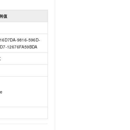
例值
16D7DA-9816-596D-
D7-12676FA59BDA
K
ue