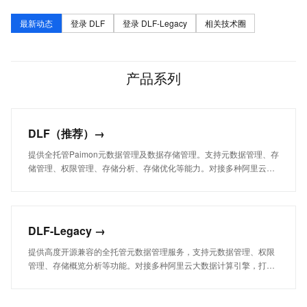
最新动态
登录 DLF
登录 DLF-Legacy
相关技术圈
产品系列
DLF（推荐）→
提供全托管Paimon元数据管理及数据存储管理。支持元数据管理、存
储管理、权限管理、存储分析、存储优化等能力。对接多种阿里云大
数据计算和搜索引擎、AI引擎，打破数据孤岛，帮助用户快速完成云
原生数据湖及OpenLake解决方案的构建与管理，并能做到元数据统
一、湖表格式统一、数据存储统一，简化客户在数据湖构建和管理上
的运维工作，助力企业专注于业务创新和数据洞察。
DLF-Legacy →
提供高度开源兼容的全托管元数据管理服务，支持元数据管理、权限
管理、存储概览分析等功能。对接多种阿里云大数据计算引擎，打破
数据孤岛，帮助用户快速完成云原生数据湖的构建和管理，简化客户
在数据湖构建和管理上的运维工作，助力企业专注于业务创新和数据
洞察。