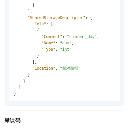
}
]
,
"SharedStorageDescriptor"
:
{
"Cols"
:
[
{
"Comment"
:
"comment_day"
,
"Name"
:
"day"
,
"Type"
:
"int"
}
]
,
"Location"
:
"相对路径"
}
}
]
}
错误码