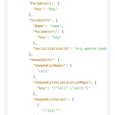
"Parameters"
:
{
"key"
:
"key"
}
,
"SerDeInfo"
:
{
"Name"
:
"name"
,
"Parameters"
:
{
"key"
:
"key"
}
,
"SerializationLib"
:
"org.apache.hadoop.h
}
,
"SkewedInfo"
:
{
"SkewedColNames"
:
[
"col1"
]
,
"SkewedColValueLocationMaps"
:
{
"key"
:
"{“col1”:\"val1\"}"
}
,
"SkewedColValues"
:
[
[
"\"123\""