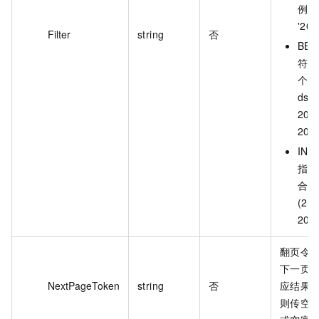
例如：
'20
Filter
string
否
BE
符：
个范
ds 
202
202
IN
指定
合。
(20
202
翻页令
下一页
NextPageToken
string
否
应结果
则传空字