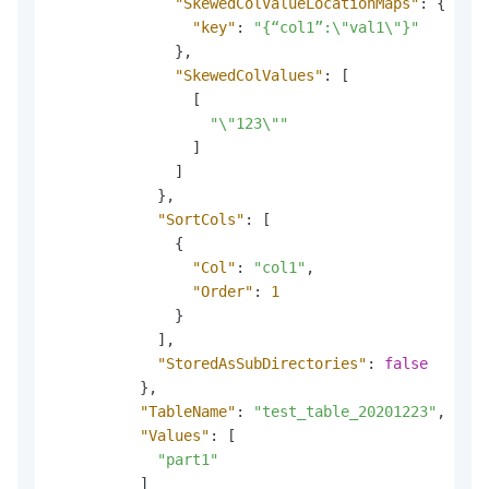
"SkewedColValueLocationMaps"
:
{
"key"
:
"{“col1”:\"val1\"}"
}
,
"SkewedColValues"
:
[
[
"\"123\""
]
]
}
,
"SortCols"
:
[
{
"Col"
:
"col1"
,
"Order"
:
1
}
]
,
"StoredAsSubDirectories"
:
false
}
,
"TableName"
:
"test_table_20201223"
,
"Values"
:
[
"part1"
]