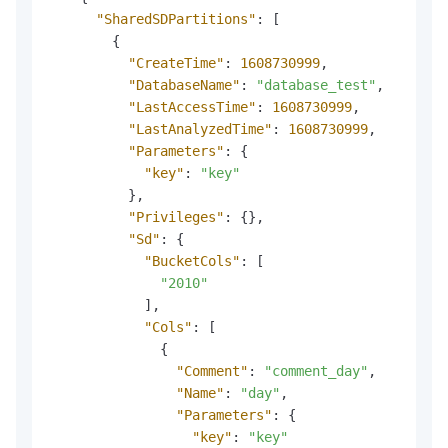
"SharedSDPartitions"
:
[
{
"CreateTime"
:
1608730999
,
"DatabaseName"
:
"database_test"
,
"LastAccessTime"
:
1608730999
,
"LastAnalyzedTime"
:
1608730999
,
"Parameters"
:
{
"key"
:
"key"
}
,
"Privileges"
:
{
}
,
"Sd"
:
{
"BucketCols"
:
[
"2010"
]
,
"Cols"
:
[
{
"Comment"
:
"comment_day"
,
"Name"
:
"day"
,
"Parameters"
:
{
"key"
:
"key"