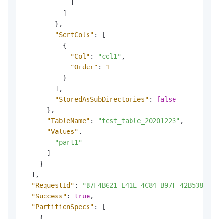
]
]
}
,
"SortCols"
:
[
{
"Col"
:
"col1"
,
"Order"
:
1
}
]
,
"StoredAsSubDirectories"
:
false
}
,
"TableName"
:
"test_table_20201223"
,
"Values"
:
[
"part1"
]
}
]
,
"RequestId"
:
"B7F4B621-E41E-4C84-B97F-42B5380A32
"Success"
:
true
,
"PartitionSpecs"
:
[
{