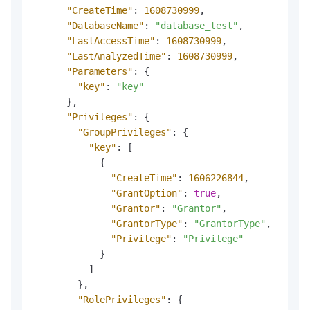
"CreateTime"
:
1608730999
,
"DatabaseName"
:
"database_test"
,
"LastAccessTime"
:
1608730999
,
"LastAnalyzedTime"
:
1608730999
,
"Parameters"
:
{
"key"
:
"key"
}
,
"Privileges"
:
{
"GroupPrivileges"
:
{
"key"
:
[
{
"CreateTime"
:
1606226844
,
"GrantOption"
:
true
,
"Grantor"
:
"Grantor"
,
"GrantorType"
:
"GrantorType"
,
"Privilege"
:
"Privilege"
}
]
}
,
"RolePrivileges"
:
{