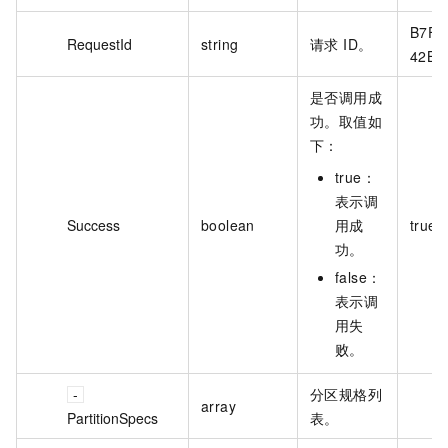
B7F4
RequestId
string
请求 ID。
42B5
是否调用成
功。取值如
下：
true：
表示调
Success
boolean
用成
true
功。
false：
表示调
用失
败。
分区规格列
array
PartitionSpecs
表。