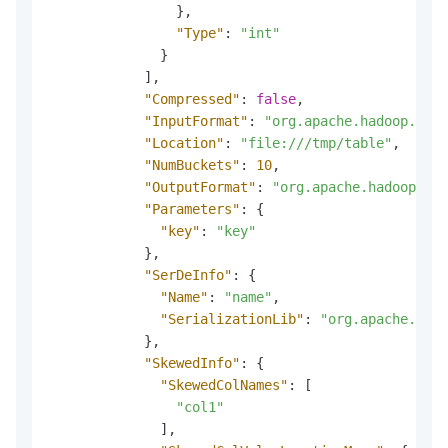
}
,
"Type"
:
"int"
}
]
,
"Compressed"
:
false
,
"InputFormat"
:
"org.apache.hadoop.hive
"Location"
:
"file:///tmp/table"
,
"NumBuckets"
:
10
,
"OutputFormat"
:
"org.apache.hadoop.hiv
"Parameters"
:
{
"key"
:
"key"
}
,
"SerDeInfo"
:
{
"Name"
:
"name"
,
"SerializationLib"
:
"org.apache.hado
}
,
"SkewedInfo"
:
{
"SkewedColNames"
:
[
"col1"
]
,