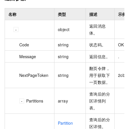
名称
类型
描述
示例
返回消息
object
体。
Code
string
状态码。
OK
Message
string
返回信息。
.
翻页令牌，
NextPageToken
string
用于获取下
2cb4
一页数据。
查询后的分
Partitions
array
区详情列
表。
查询后的分
Partition
区详情。