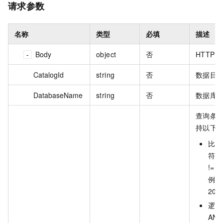
请求参数
名称
类型
必填
描述
Body
object
否
HTTP
CatalogId
string
否
数据目录
DatabaseName
string
否
数据库
查询条件
持以下
比较
符： 
!=, 
例如
202
逻辑
AND