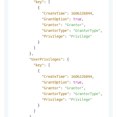
"key"
:
[
{
"CreateTime"
:
1606226844
,
"GrantOption"
:
true
,
"Grantor"
:
"Grantor"
,
"GrantorType"
:
"GrantorType"
,
"Privilege"
:
"Privilege"
}
]
}
,
"UserPrivileges"
:
{
"key"
:
[
{
"CreateTime"
:
1606226844
,
"GrantOption"
:
true
,
"Grantor"
:
"Grantor"
,
"GrantorType"
:
"GrantorType"
,
"Privilege"
:
"Privilege"
}
]
}