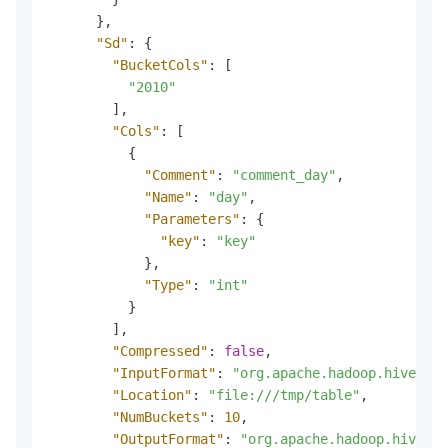
}
,
"Sd"
:
{
"BucketCols"
:
[
"2010"
]
,
"Cols"
:
[
{
"Comment"
:
"comment_day"
,
"Name"
:
"day"
,
"Parameters"
:
{
"key"
:
"key"
}
,
"Type"
:
"int"
}
]
,
"Compressed"
:
false
,
"InputFormat"
:
"org.apache.hadoop.hive.ql.
"Location"
:
"file:///tmp/table"
,
"NumBuckets"
:
10
,
"OutputFormat"
:
"org.apache.hadoop.hive.ql