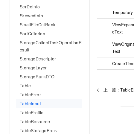
SerDeInfo
Temporary
SkewedInfo
SmallFileCntRank
ViewExpan
dText
SortCriterion
StorageCollectTaskOperationR
ViewOrigina
esult
Text
StorageDescriptor
CreateTim
StorageLayer
StorageRankDTO
Table
上一篇：
TableE
TableError
TableInput
TableProfile
TableResource
TableStorageRank