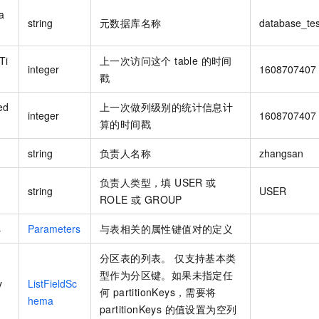
服务生态伙伴
视觉 Coding、空间感知、多模态思考等全面升级
1M上下文，专为长程任务能力而生
云工开物
企业应用
Night Plan 支持 Qwen 3.8-Max
AI 办公
NEW
a
Red Hat
string
元数据库名称
database_tes
30+ 款产品免费体验
夜间 5 折，Qwen/Meoo/TokenPlan 客户专享
AI智能应用
科研合作
ERP
堂（旗舰版）
SUSE
智能客服
Ti
AI 应用构建
上一次访问这个 table 的时间
大模型原生
CRM
integer
1608707407
2个月
自动承接线索
戳
建站小程序
Qoder
大模型服务平台百炼-应用模版
OA 办公系统
HOT
NEW
ed
上一次做列级别的统计信息计
面向真实软件
个人版上线、团队版降价；千问3.8-Max首发发尝鲜
丰富多元化的应用模版和解决方案
integer
1608707407
力提升
财税管理
模板建站
算的时间戳
万有无界
大模型服务平台百炼-智能体
400电话
定制建站
的模型效果
string
灵活可视化地构建企业级 Agent
负责人名称
zhangsan
方案
广告营销
模板小程序
秒悟
人工智能平台 PAI
负责人类型，填 USER 或
string
USER
定制小程序
云端极速 AI 
新一代 AI 视频生成模型，深度适配广告营销等场景
AI Native 的算法工程平台，一站式完成建模、训练、推理服务部署
ROLE 或 GROUP
APP 开发
s
Parameters
与表相关的属性键值对的定义
建站系统
分区表的列表。 仅支持基本类
型作为分区键。如果未指定任
AI 应用
10分钟微调：让0.6B模型媲美235B模型
多模态数据信
y
ListFieldSc
何 partitionKeys，需要将
依托云原生高可用架构,实现Dify私有化部署
用1%尺寸在特定领域达到大模型90%以上效果
hema
partitionKeys 的值设置为空列