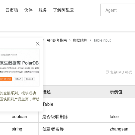
云市场
伙伴
服务
了解阿里云
AI 特惠
数据与 API
成为产品伙伴
企业增值服务
最佳实践
价格计算器
AI 场景体
基础软件
产品伙伴合
阿里云认证
市场活动
配置报价
大模型
DLF-Legacy
开发参考
API参考指南
数据结构
TableInput
自助选配和估算价格
步到位
域名与网站
智启 AI 普惠权益
产品生态集成认证中心
企业支持计划
云上春晚
Qwen Audio：打造专属 AI 语音助手
千问官方 MaaS 平台，为开发者和 Agent 而生，新用户赠送 1 亿 + tokens 额度
云服务器 EC
一句话生成原生
AI Coding
阿里云Maa
2026 阿里云
为企业打
数据集
Windows
大模型认证
模型
NEW
NEW
格式还原
值低价云产品抢先购
提供智能易用的域名与建站服务
至高享 1亿+免费 tokens，加速 Al 应用落地
Qwen-Audio-3.0-Realtime 端到端实时语音角色扮演
安全可靠、弹
输入一句话想法,
智能编程，一键
t
产品生态伙伴
专家技术服务
云上奥运之旅
弹性计算合作
阿里云中企出
手机三要素
宝塔 Linux
全部认证
价格优势
开源旗舰模型
对象存储 OSS
即刻拥有 DeepSeek-V4-Pro
阿里云 OPC 创新助力计划
云数据库 RD
一键部署幻兽
AI 电商营销
产品生态伙伴工作台
企业增值服务台
云栖战略参考
云存储合作计
云栖大会
身份实名认证
CentOS
训练营
推动算力普惠，释放技术红利
的大模型服务
最高返9万
真正可用的 1M 上下文,一次完成代码全链路开发
轻松解锁专属 DeepSeek-V4-Pro
至高百万元 Token 补贴，加速一人公司成长
稳定、安全、高性价比、高性能的云存储服务
一键购买专属
从图文生成到
复制 MD 格式
 11:50:46
云上的中国
数据库合作计
活动全景
短信
Docker
图片和
自进化智能体
人工智能平台 PAI
5 分钟轻松部署专属 QwenPaw
Token Plan 模型订阅计划
Qoder
高效搭建 AI
AI 广告创作
企业成长
大模型
NEW
HOT
信息公告
看见新力量
云网络合作计
OCR 文字识别
JAVA
级电脑
越聪明
证享300元代金券
一站式AI开发、训练和推理服务
Qwen3.8-Max 首发尝鲜，限时加量 10 倍，夜间低至2折
从聊天伙伴进化为能主动干活的本地数字员工
面向真实软件
图文、视频一
类型
描述
示例值
的全部系列、模块或功
Kimi-K3
HappyHors
NEW
魔搭 Mode
loud
服务实践
官网公告
区块回到产品主页，帮助
Kimi 最新旗舰模型，长程编程与推理利器
让文字生成流
金融模力时刻
Salesforce O
版
发票查验
全能环境
Qoder CN
Claude Code + GStack 打造工程团队
千问办公，限时限量积分加倍
云原生数据库 P
低代码高效构
AI 建站
NEW
作计划
object
Table
计划
创新中心
魔搭 ModelSc
健康状态
让AI从“聊天伙伴”进化为能干活的“数字员工”
覆盖公网/内网、递归/权威、移动APP等全场景解析服务
安装技能 GStack，拥有专属 AI 工程团队
你的AI工作搭子，覆盖日常办公高频场景
基于千问大模型等，支持代码智能生成、研发智能问答
0 代码专业建
客户案例
天气预报查询
操作系统
Deepseek-v4-pro
HappyHors
态合作计划
boolean
是否级联删除
false
态智能体模型
旗舰 MoE 大模型，百万上下文与顶尖推理能力
图生视频，流
Compute
同享
容器服务 Kubernetes 版 ACK
万小智 AI 建站低至 15元/月
云防火墙
AI 短剧/漫剧
快递物流查询
WordPress
成为服务伙
高校合作
式云数据仓库
点，立即开启云上创新
提供一站式管理容器应用的 K8s 服务
送.CN域名，送备案服务码
云原生的云上
AI助力短剧
string
创建者名称
zhangsan
GLM-5.2
Wan2.7-T
Ubuntu