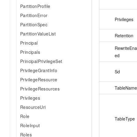
10 分钟在聊天系统中增加
PartitionProfile
专有云
PartitionError
Privileges
PartitionSpec
PartitionValueList
Retention
Principal
RewriteEna
Principals
ed
PrincipalPrivilegeSet
PrivilegeGrantInfo
Sd
PrivilegeResource
TableName
PrivilegeResources
Privileges
ResourceUri
Role
TableType
RoleInput
Roles