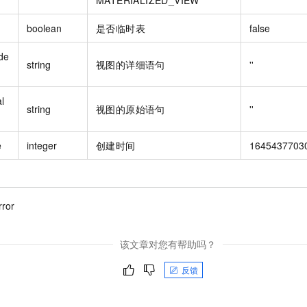
MATERIALIZED_VIEW
boolean
是否临时表
false
de
string
视图的详细语句
''
l
string
视图的原始语句
''
e
integer
创建时间
1645437703
rror
该文章对您有帮助吗？
反馈