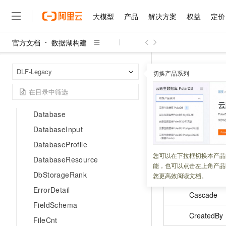
CatalogInput
大模型
产品
解决方案
权益
定价
CatalogResource
CatalogSettings
官方文档
数据湖构建
大模型
产品
解决方案
权益
定价
云市场
伙伴
服务
了解阿里云
ColumnResource
精选产品
精选解决方案
普惠上云
产品定价
精选商城
成为销售伙伴
售前咨询
为什么选择阿里云
千问AI平台
数据湖构建
首页
ColumnStatistics
DLF-Legacy
了解云产品的定价详情
切换产品系列
大模型服务平台百炼
睿译宝，AI翻译排版一
普惠上云 官方力荐
分销伙伴
在线服务
网站建设
什么是云计算
大
ColumnStatisticsDesc
大模型服务与应用平台
上传文档即自动完成翻译和
云服务器38元/年起，超
TableInpu
咨询伙伴
多端小程序
技术领先
ColumnStatisticsObj
云上成本管理
售后服务
千问大模型
GLM-5.2：长任务时代
官方推荐返现计划
大模型
大模型
精选产品
精选解决方案
Database
Salesforce 国际版订阅
稳定可靠
管理和优化成本
多元化、高性能、安全可靠
推荐新用户得奖励，单订单
更新时间：
2025-09-08
销售伙伴合作计划
自助服务
DatabaseInput
友盟天域
安全合规
人工智能与机器学习
AI
文本生成
无影云电脑
Hermes Agent，打造
云工开物
DatabaseProfile
无影生态合作计划
在线服务
观测云
分析师报告
随时随地安全接入的云上超
自主进化，持久记忆，越用
高校专属算力普惠，学生认
名称
计算
互联网应用开发
您可以在下拉框切换本产品
Qwen3.8-Max
HOT
DatabaseResource
Salesforce On Alibaba C
工单服务
能，也可以点击左上角产品
智能体时代全能旗舰模型
Tuya 物联网平台阿里云
研究报告与白皮书
云解析DNS
快速拥有专属 OpenClaw
Consulting Partner 合
大数据
DbStorageRank
容器
您更高效阅读文档。
免费试用
短信专区
蓝凌 OA
Qwen3.7-Plus
ErrorDetail
AI 大模型销售与服务生
现代化应用
Cascade
存储
天池大赛
能看、能想、能动手的多模
云原生大数据计算服务 Max
解决方案免费试用 新老
FieldSchema
电子合同
面向分析的企业级SaaS模
最高领取价值200元试用
安全
CreatedBy
网络与CDN
AI 算法大赛
Qwen3-VL-Plus
FileCnt
畅捷通