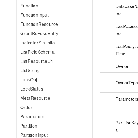
AI 产品 免费试用
网络
Function
DatabaseN
安全
云开发大赛
Tableau 订阅
1亿+ 大模型 tokens 和 
me
FunctionInput
可观测
入门学习赛
中间件
AI空中课堂在线直播课
FunctionResource
140+云产品 免费试用
大模型服务
LastAccess
上云与迁云
产品新客免费试用，最长1
数据库
GrantRevokeEntry
me
生态解决方案
千问AI平台-Token Plan
企业出海
IndicatorStatistic
大模型ACA认证体验
大数据计算
LastAnalyz
助力企业全员 AI 认知与能
行业生态解决方案
ListFieldSchema
Time
政企业务
媒体服务
千问AI平台-模型体验
ListResourceUri
开发者生态解决方案
在线体验全尺寸、多种模态
Owner
企业服务与云通信
ListString
AI 开发和 AI 应用解决
Happy 系列大模型
LockObj
域名与网站
OwnerType
LockStatus
终端用户计算
MetaResource
Parameter
Serverless
Order
大模型解决方案
Parameters
开发工具
快速部署 Dify，高效搭建 
PartitionKe
Partition
s
迁移与运维管理
PartitionInput