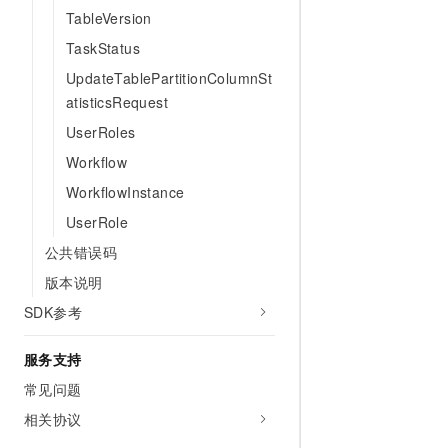
TableVersion
TaskStatus
UpdateTablePartitionColumnSt
atisticsRequest
UserRoles
Workflow
WorkflowInstance
UserRole
公共错误码
版本说明
SDK参考
服务支持
常见问题
相关协议