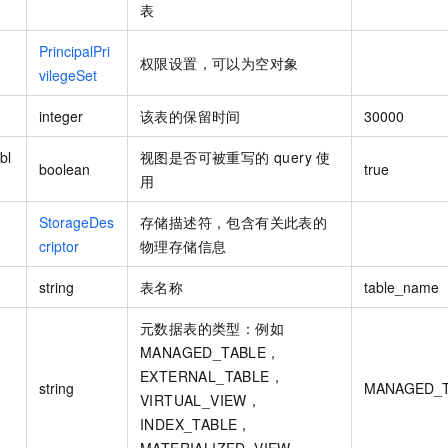
表
一个 AI 助手
即刻拥有 DeepSeek-R1 满血版
超强辅助，Bol
在企业官网、通讯软件中为客户提供 AI 客服
多种方案随心选，轻松解锁专属 DeepSeek
PrincipalPri
权限设置，可以为空对象
vilegeSet
integer
该表的保留时间
30000
bl
视图是否可被重写的 query 使
boolean
true
用
StorageDes
存储描述符，包含有关此表的
criptor
物理存储信息
string
表名称
table_name
元数据表的类型：例如
MANAGED_TABLE，
EXTERNAL_TABLE，
string
MANAGED_T
VIRTUAL_VIEW，
INDEX_TABLE，