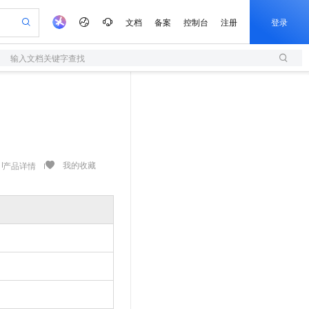
文档
备案
控制台
注册
登录
输入文档关键字查找
验
作计划
器
AI 活动
专业服务
服务伙伴合作计划
开发者社区
加入我们
服务平台百炼
阿里云 OPC 创新助力计划
一站式生成采购清单，支持单品或批量购买
S
可编辑精美 PPT 文稿
S产品伙伴计划（繁花）
峰会
造的大模型服务与应用开发平台
轻量应用服务器
Agency Agents：拥有专属领域专家
AI 生产力先锋
Al MaaS 服务伙伴赋能合作
域名
博文
Careers
至高可申请百万元
性可伸缩的云计算服务
 轻松生成专业的 PPT
开启高性价比 AI 编程新体验
先锋实践拓展 AI 生产力的边界
快速构建应用程序和网站，即刻迈出上云第一步
多领域专家智能体,一键组建 AI 虚拟交付团队
Token 补贴，五大权
计划
海大会
伙伴信用分合作计划
商标
问答
社会招聘
益加速 OPC 成功
S
帕鲁游戏服务器
数字证书管理服务（原SSL证书）
HappyHorse 打造一站式影视创作平台
飞天发布时刻
HOT
划
备案
电子书
校园招聘
联机服务器，轻松开启游戏
视频创作，一键激活电商全链路生产力
全托管，含MySQL、PostgreSQL、SQL Server、MariaDB多引擎
实现全站HTTPS，呈现可信的WEB访问
所见，即是所愿
可视化编排打通从文字构思到成片全链路闭环
我的收藏
产品详情
更多支持
划
公司注册
镜像站
视频生成
语音识别与合成
 智能体与工作流应用
短信服务
漫剧工坊：一站式动画创作平台
AI 实训营
合作伙伴培训与认证
划
上云迁移
的智能体编程平台
站生成，高效打造优质广告素材
通过阿里云百炼高效搭建AI应用,助力高效开发
快速生产连贯的高质量长漫剧
从基础到进阶，Agent 创客手把手教你
国内短信简单易用，安全可靠，秒级触达，全球覆盖200+国家和地区。
e-1.1-T2V
Qwen3-TTS-Flash
lScope
我要反馈
查询合作伙伴
畅细腻的高质量视频
离线语音合成大模型，多语言方言自适应，低延迟高稳定
n Alibaba Cloud ISV 合作
代维服务
olarDB
建企业门户网站
大数据开发治理平台 DataWorks
10 分钟搭建微信、支付宝小程序
创新加速
ope
登录合作伙伴管理后台
我要建议
站，无忧落地极速上线
以可视化方式快速构建移动和 PC 门户网站
100%兼容MySQL、PostgreSQL，兼容Oracle，支持集中和分布式
高效部署网站，快速应用到小程序
Data Agent 驱动的一站式 Data+AI 开发治理平台
e-1.1-I2V
Cosyvoice-V3-Flash
安全
畅自然，细节丰富
高表现力语音合成大模型，语音克隆听感自然
我要投诉
上云场景组合购
伴
边界网络安全防护产品
漫剧创作，剧本、分镜、视频高效生成
覆盖90%+业务场景，专享组合折扣价
2V
VPN
Fun-ASR