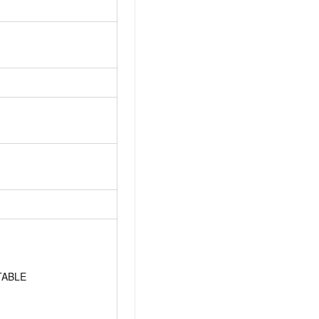
t.diy 一步搞定创意建站
构建大模型应用的安全防护体系
通过自然语言交互简化开发流程,全栈开发支持
通过阿里云安全产品对 AI 应用进行安全防护
ABLE