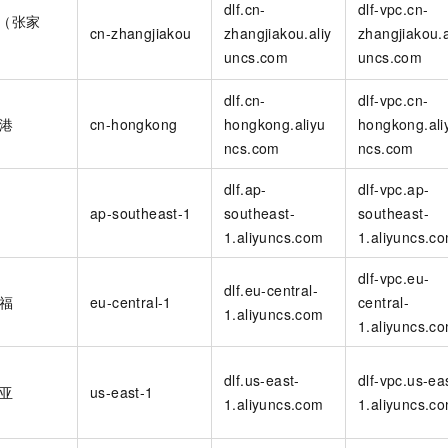
dlf.cn-
dlf-vpc.cn-
一个 AI 助手
即刻拥有 DeepSeek-R1 满血版
超强辅助，Bol
3（张家
cn-zhangjiakou
zhangjiakou.aliy
zhangjiakou.a
在企业官网、通讯软件中为客户提供 AI 客服
多种方案随心选，轻松解锁专属 DeepSeek
uncs.com
uncs.com
dlf.cn-
dlf-vpc.cn-
港
cn-hongkong
hongkong.aliyu
hongkong.ali
ncs.com
ncs.com
dlf.ap-
dlf-vpc.ap-
ap-southeast-1
southeast-
southeast-
1.aliyuncs.com
1.aliyuncs.c
dlf-vpc.eu-
dlf.eu-central-
福
eu-central-1
central-
1.aliyuncs.com
1.aliyuncs.c
dlf.us-east-
dlf-vpc.us-ea
亚
us-east-1
1.aliyuncs.com
1.aliyuncs.c