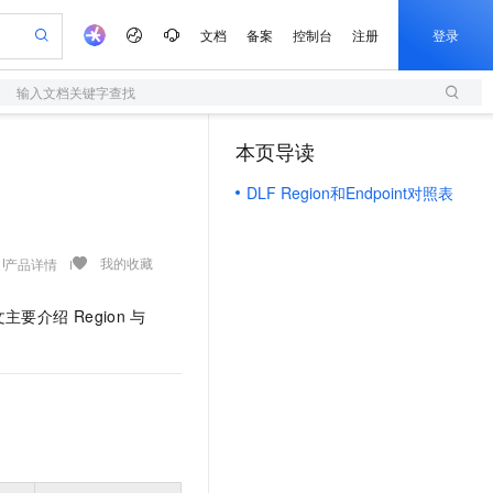
文档
备案
控制台
注册
登录
输入文档关键字查找
验
作计划
器
AI 活动
专业服务
服务伙伴合作计划
开发者社区
加入我们
服务平台百炼
阿里云 OPC 创新助力计划
本页导读
（0）
一站式生成采购清单，支持单品或批量购买
S
S产品伙伴计划（繁花）
峰会
造的大模型服务与应用开发平台
Qwen Audio：打造专属 AI 语音助手
轻量应用服务器
一句话生成原生可编辑精美 PPT 文稿
AI 生产力先锋
Al MaaS 服务伙伴赋能合作
域名
博文
Careers
NEW
至高可申请百万元
DLF Region和Endpoint对照表
性可伸缩的云计算服务
开启高性价比 AI 编程新体验
Qwen-Audio-3.0-Realtime 端到端实时语音角色扮演
输入一句话想法, 轻松生成专业的 PPT
先锋实践拓展 AI 生产力的边界
快速构建应用程序和网站，即刻迈出上云第一步
Token 补贴，五大权
计划
海大会
伙伴信用分合作计划
商标
问答
社会招聘
益加速 OPC 成功
S
eek-V4-Pro
数字证书管理服务（原SSL证书）
一键部署幻兽帕鲁游戏服务器
飞天发布时刻
HOT
划
备案
电子书
校园招聘
pSeek-V4-Pro
视频创作，一键激活电商全链路生产力
全托管，含MySQL、PostgreSQL、SQL Server、MariaDB多引擎
实现全站HTTPS，呈现可信的WEB访问
一键购买专属联机服务器，轻松开启游戏
所见，即是所愿
我的收藏
产品详情
更多支持
划
公司注册
镜像站
视频生成
语音识别与合成
专属 QwenPaw
短信服务
漫剧工坊：一站式动画创作平台
AI 实训营
HOT
文主要介绍
Region
与
合作伙伴培训与认证
划
上云迁移
的智能体编程平台
站生成，高效打造优质广告素材
从聊天伙伴进化为能主动干活的本地数字员工
快速生产连贯的高质量长漫剧
从基础到进阶，Agent 创客手把手教你
国内短信简单易用，安全可靠，秒级触达，全球覆盖200+国家和地区。
e-1.1-T2V
Qwen3-TTS-Flash
lScope
我要反馈
查询合作伙伴
畅细腻的高质量视频
离线语音合成大模型，多语言方言自适应，低延迟高稳定
n Alibaba Cloud ISV 合作
代维服务
olarDB
建企业门户网站
大数据开发治理平台 DataWorks
10 分钟搭建微信、支付宝小程序
创新加速
ope
登录合作伙伴管理后台
我要建议
站，无忧落地极速上线
以可视化方式快速构建移动和 PC 门户网站
100%兼容MySQL、PostgreSQL，兼容Oracle，支持集中和分布式
高效部署网站，快速应用到小程序
Data Agent 驱动的一站式 Data+AI 开发治理平台
e-1.1-I2V
Cosyvoice-V3-Flash
安全
畅自然，细节丰富
高表现力语音合成大模型，语音克隆听感自然
我要投诉
上云场景组合购
伴
边界网络安全防护产品
漫剧创作，剧本、分镜、视频高效生成
覆盖90%+业务场景，专享组合折扣价
2V
VPN
Fun-ASR