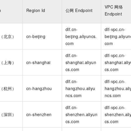
服务生态伙伴
视觉 Coding、空间感知、多模态思考等全面升级
1M上下文，专为长程任务能力而生
云工开物
企业应用
Night Plan 支持 Qwen 3.8-Max
AI 办公
NEW
VPC
网络
Red Hat
n
Region Id
公网 Endpoint
30+ 款产品免费体验
夜间 5 折，Qwen/Meoo/TokenPlan 客户专享
AI智能应用
科研合作
Endpoint
ERP
堂（旗舰版）
SUSE
智能客服
AI 应用构建
大模型原生
CRM
dlf.cn-
dlf-vpc.cn-
2个月
自动承接线索
建站小程序
2（北京）
cn-beijing
beijing.aliyuncs.
beijing.aliyun
Qoder
大模型服务平台百炼-应用模版
OA 办公系统
HOT
NEW
com
com
面向真实软件
个人版上线、团队版降价；千问3.8-Max首发发尝鲜
丰富多元化的应用模版和解决方案
力提升
财税管理
模板建站
dlf.cn-
dlf-vpc.cn-
万有无界
大模型服务平台百炼-智能体
400电话
定制建站
2（上海）
cn-shanghai
shanghai.aliyun
shanghai.ali
的模型效果
灵活可视化地构建企业级 Agent
cs.com
cs.com
方案
广告营销
模板小程序
秒悟
人工智能平台 PAI
定制小程序
云端极速 AI 
新一代 AI 视频生成模型，深度适配广告营销等场景
AI Native 的算法工程平台，一站式完成建模、训练、推理服务部署
dlf.cn-
dlf-vpc.cn-
1（杭州）
cn-hangzhou
hangzhou.aliyu
hangzhou.ali
APP 开发
ncs.com
ncs.com
建站系统
dlf.cn-
dlf-vpc.cn-
1（深圳）
cn-shenzhen
shenzhen.aliyun
shenzhen.ali
AI 应用
10分钟微调：让0.6B模型媲美235B模型
多模态数据信
cs.com
cs.com
依托云原生高可用架构,实现Dify私有化部署
用1%尺寸在特定领域达到大模型90%以上效果