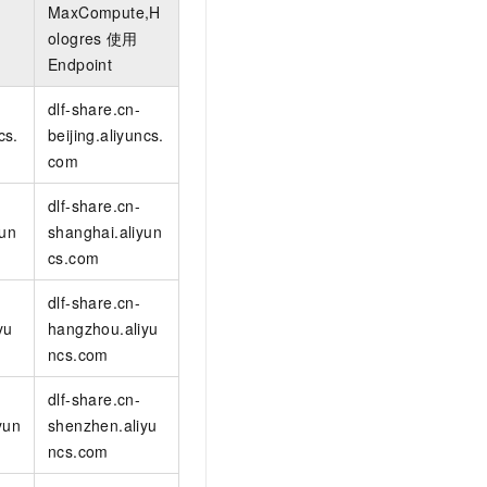
文戏情感细腻自然，动作戏激烈拳拳到肉，实现更强表演能力
支持中英文自由切换，具备更强的噪声鲁棒性
MaxCompute,H
云聚AI 严选权益
SSL 证书
ologres
使用
，一键激活高效办公新体验
精选AI产品，从模型到应用全链提效
堡垒机
Endpoint
AI 用量加速计划
应用
防火墙
dlf-share.cn-
、识别商机，让客服更高效、服务更出色。
新老同享，达量后返
cs.
beijing.aliyuncs.
千问办公
主机安全
NEW
com
的智能体编程平台
一站式AI生产力平台
AI 应用及服务市场
dlf-share.cn-
伶鹊
yun
shanghai.aliyun
企业级人与Agent协作平台，接入和调度多个数字员工
智能客服平台，对话机器人、对话分析、智能外呼
AI 应用
cs.com
大模型服务平台百炼 - 全妙
大模型
应用创作平台
多模态内容创作工具，已接入 DeepSeek
dlf-share.cn-
自然语言处理
yu
hangzhou.aliyu
ncs.com
数据标注
dlf-share.cn-
机器学习
yun
shenzhen.aliyu
息提取
与 AI 智能体进行实时音视频通话
ncs.com
从文本、图片、视频中提取结构化的属性信息
构建支持视频理解的 AI 音视频实时通话应用