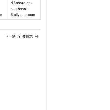
dlf-share.ap-
southeast-
om
5.aliyuncs.com
下一篇：
计费模式