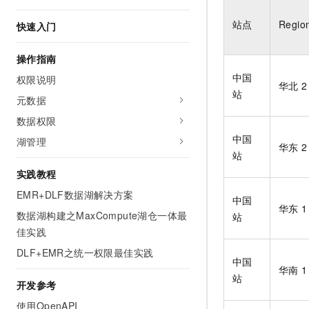
AI 产品 免费试用
网络
安全
云开发大赛
Tableau 订阅
站点
Regio
快速入门
1亿+ 大模型 tokens 和 
可观测
入门学习赛
中间件
AI空中课堂在线直播课
140+云产品 免费试用
操作指南
大模型服务
上云与迁云
产品新客免费试用，最长1
数据库
中国
权限说明
生态解决方案
华北
千问AI平台-Token Plan
站
企业出海
大模型ACA认证体验
元数据
大数据计算
助力企业全员 AI 认知与能
行业生态解决方案
数据权限
政企业务
媒体服务
千问AI平台-模型体验
中国
开发者生态解决方案
湖管理
华东
在线体验全尺寸、多种模态
站
企业服务与云通信
AI 开发和 AI 应用解决
实践教程
Happy 系列大模型
域名与网站
EMR+DLF数据湖解决方案
中国
华东
终端用户计算
数据湖构建之MaxCompute湖仓一体最
站
佳实践
Serverless
大模型解决方案
DLF+EMR之统一权限最佳实践
中国
开发工具
华南
快速部署 Dify，高效搭建 
站
开发参考
迁移与运维管理
使用OpenAPI