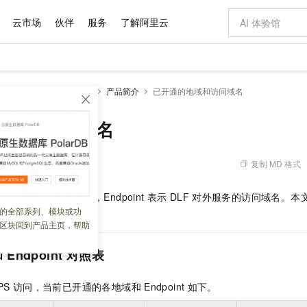
云市场
伙伴
服务
了解阿里云
AI 特惠
数据与 API
成为产品伙伴
企业增值服务
最佳实践
价格计算器
AI 场景体
基础软件
产品伙伴合
阿里云认证
市场活动
配置报价
大模型
DLF-Legacy
产品概述
产品简介
已开通的地域和访问域名
自助选配和估算价格
新方式
域名与网站
睿译宝，AI翻译排版一步到位
智启 AI 普惠权益
产品生态集成认证中心
企业支持计划
云上春晚
千问官方 MaaS 平台，为开发者和 Agent 而生，新用户赠送 1 亿 + tokens 额度
云服务器 EC
AI Coding
阿里云Maa
2026 阿里云
为企业打
数据集
Windows
大模型认证
模型
NEW
交付可用成果
值低价云产品抢先购
提供智能易用的域名与建站服务
上传文档即自动完成翻译和格式还原
至高享 1亿+免费 tokens，加速 Al 应用落地
安全可靠、弹
智能编程，一键
地域和访问域名
产品生态伙伴
专家技术服务
云上奥运之旅
弹性计算合作
阿里云中企出
手机三要素
宝塔 Linux
全部认证
价格优势
有专属领域专家
对象存储 OSS
GLM-5.2：长任务时代开源旗舰模型
阿里云 OPC 创新助力计划
云数据库 RD
即刻拥有 DeepS
AI 电商营销
产品生态伙伴工作台
企业增值服务台
云栖战略参考
云存储合作计
云栖大会
身份实名认证
CentOS
训练营
推动算力普惠，释放技术红利
的大模型服务
最高返9万
多领域专家智能体,一键组建 AI 虚拟交付团队
至高百万元 Token 补贴，加速一人公司成长
稳定、安全、高性价比、高性能的云存储服务
真正可用的 1M 上下文,一次完成代码全链路开发
轻松解锁专属 Dee
从图文生成到
复制 MD 格式
 01:58:16
云上的中国
数据库合作计
活动全景
短信
Docker
图片和
站式影视创作平台
人工智能平台 PAI
Hermes Agent，打造自进化智能体
Token Plan 模型订阅计划
Qoder
5 分钟轻松部署
AI 广告创作
企业成长
大模型
NEW
信息公告
的数据中心所在的地域，Endpoint
表示
DLF
对外服务的访问域名。本
看见新力量
云网络合作计
OCR 文字识别
JAVA
级电脑
证享300元代金券
可视化编排打通从文字构思到成片全链路闭环
一站式AI开发、训练和推理服务
自主进化，持久记忆，越用越聪明
Qwen3.8-Max 首发尝鲜，限时加量 10 倍，夜间低至2折
面向真实软件
图文、视频一
的全部系列、模块或功
Kimi-K3
HappyHors
系。
NEW
魔搭 Mode
loud
服务实践
官网公告
区块回到产品主页，帮助
Kimi 最新旗舰模型，长程编程与推理利器
让文字生成流
金融模力时刻
Salesforce O
版
发票查验
全能环境
Qoder CN
Claude Code + GStack 打造工程团队
千问办公，限时限量积分加倍
云原生数据库 P
低代码高效构
AI 建站
NEW
作计划
计划
创新中心
魔搭 ModelSc
健康状态
让AI从“聊天伙伴”进化为能干活的“数字员工”
覆盖公网/内网、递归/权威、移动APP等全场景解析服务
安装技能 GStack，拥有专属 AI 工程团队
你的AI工作搭子，覆盖日常办公高频场景
基于千问大模型等，支持代码智能生成、研发智能问答
0 代码专业建
和
Endpoint
对照表
客户案例
天气预报查询
操作系统
Deepseek-v4-pro
HappyHors
态合作计划
态智能体模型
旗舰 MoE 大模型，百万上下文与顶尖推理能力
图生视频，流
Compute
同享
容器服务 Kubernetes 版 ACK
万小智 AI 建站低至 15元/月
云防火墙
AI 短剧/漫剧
快递物流查询
WordPress
成为服务伙
高校合作
PS
访问，当前已开通的各地域和
Endpoint
如下。
式云数据仓库
点，立即开启云上创新
提供一站式管理容器应用的 K8s 服务
送.CN域名，送备案服务码
云原生的云上
AI助力短剧
GLM-5.2
Wan2.7-T
Ubuntu