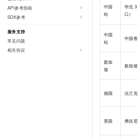
10 分钟在聊天系统中增加
专有云
中国
华北
API参考指南
站
口）
SDK参考
服务支持
中国
中国香
常见问题
站
相关协议
新加
新加坡
坡
德国
法兰克
美国
弗吉尼