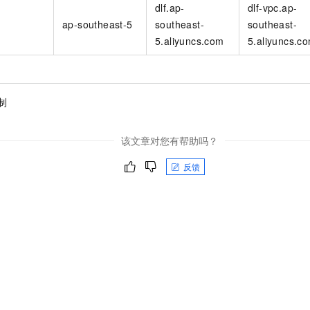
dlf.ap-
dlf-vpc.ap-
ap-southeast-5
southeast-
southeast-
5.aliyuncs.com
5.aliyuncs.c
制
该文章对您有帮助吗？
反馈