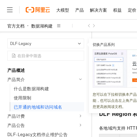
大模型
产品
解决方案
权益
定价
官方文档
数据湖构建
大模型
产品
解决方案
权益
定价
云市场
伙伴
服务
了解阿里云
精选产品
精选解决方案
普惠上云
产品定价
精选商城
成为销售伙伴
售前咨询
为什么选择阿里云
千问AI平台
数据湖构建
首页
DLF-Legacy
了解云产品的定价详情
切换产品系列
大模型服务平台百炼
千问办公，解锁你的工作
普惠上云 官方力荐
分销伙伴
在线服务
网站建设
什么是云计算
大
大模型服务与应用平台
企业级Agent产品，直接
云服务器38元/年起，超
已开通的
咨询伙伴
多端小程序
技术领先
云上成本管理
售后服务
千问大模型
Agency Agents：拥
官方推荐返现计划
大模型
大模型
精选产品
精选解决方案
Salesforce 国际版订阅
稳定可靠
产品概述
管理和优化成本
多元化、高性能、安全可靠
推荐新用户得奖励，单订单
更新时间：
2023-10-10
销售伙伴合作计划
自助服务
产品简介
友盟天域
安全合规
人工智能与机器学习
AI
文本生成
无影云电脑
HappyHorse 打造一
云工开物
Region
表示
DLF
无影生态合作计划
在线服务
什么是数据湖构建
观测云
分析师报告
随时随地安全接入的云上超
高校专属算力普惠，学生认
计算
互联网应用开发
您可以在下拉框切换本产品
Qwen3.8-Max
Endpoint
的对应关
HOT
使用限制
Salesforce On Alibaba C
工单服务
能，也可以点击左上角产品
智能体时代全能旗舰模型
Tuya 物联网平台阿里云
研究报告与白皮书
云解析DNS
快速拥有专属 OpenClaw
Consulting Partner 合
大数据
容器
已开通的地域和访问域名
您更高效阅读文档。
免费试用
短信专区
DLF Region
蓝凌 OA
Qwen3.7-Plus
产品计费
AI 大模型销售与服务生
现代化应用
存储
天池大赛
能看、能想、能动手的多模
云原生大数据计算服务 Max
解决方案免费试用 新老
电子合同
产品公告
各地域均支持
HTT
面向分析的企业级SaaS模
最高领取价值200元试用
安全
网络与CDN
AI 算法大赛
Qwen3-VL-Plus
DLF-Legacy文档停止维护公告
畅捷通