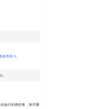
文戏情感细腻自然，动作戏激烈拳拳到肉，实现更强表演能力
支持中英文自由切换，具备更强的噪声鲁棒性
云聚AI 严选权益
SSL 证书
，一键激活高效办公新体验
精选AI产品，从模型到应用全链提效
堡垒机
AI 用量加速计划
应用
防火墙
、识别商机，让客服更高效、服务更出色。
新老同享，达量后返
千问办公
主机安全
NEW
的智能体编程平台
一站式AI生产力平台
AI 应用及服务市场
伶鹊
企业级人与Agent协作平台，接入和调度多个数字员工
智能客服平台，对话机器人、对话分析、智能外呼
AI 应用
数据库录入
。
大模型服务平台百炼 - 全妙
大模型
应用创作平台
多模态内容创作工具，已接入 DeepSeek
自然语言处理
件。
数据标注
机器学习
息提取
与 AI 智能体进行实时音视频通话
从文本、图片、视频中提取结构化的属性信息
构建支持视频理解的 AI 音视频实时通话应用
单次执行归档任务，则不限