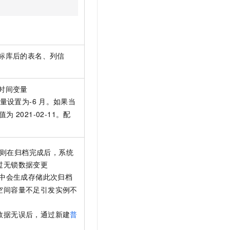
标库后的表名、列信
时间变量
移量设置为-6
月。如果当
值为
2021-02-11。配
则在归档完成后，系统
过无锁数据变更
中会生成存储此次归档
空间容量不足引发实例不
数据无误后，通过新建
普