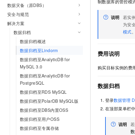
制数据库的管控模
10 分钟在聊天系统中增加
数据灾备（原DBS）
专有云
安全与规范
说明
若实
解决方案
为安
模式
数据归档
数据归档概述
数据归档至Lindorm
费用说明
数据归档至AnalyticDB for
MySQL 3.0
购买目标实例的费
数据归档至AnalyticDB for
PostgreSQL
数据归档
数据归档至RDS MySQL
登录
数据管理
D
数据归档至PolarDB MySQL版
在顶部菜单栏
数据归档至DBS内置OSS
数据归档至用户OSS
说明
若
数据归档至专属存储
数