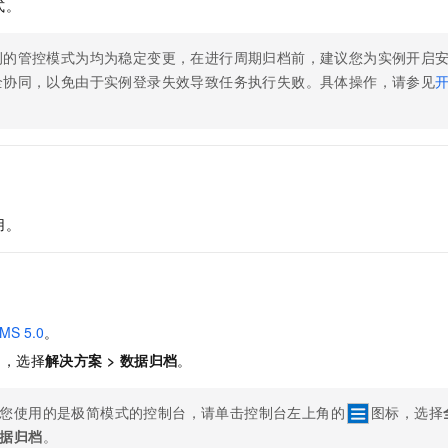
式。
一个 AI 助手
即刻拥有 DeepSeek-R1 满血版
超强辅助，Bol
在企业官网、通讯软件中为客户提供 AI 客服
多种方案随心选，轻松解锁专属 DeepSeek
例的管控模式为均为稳定变更，在进行周期归档前，建议您为实例开启
全协同，以免由于实例登录失效导致任务执行失败。具体操作，请参见
。
用。
MS 5.0
。
中，选择
解决方案
>
数据归档
。
您使用的是极简模式的控制台，请单击控制台左上角的
图标，选择
据归档
。