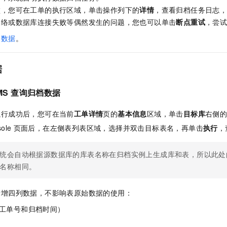
败，您可在工单的执行区域，单击操作列下的
详情
，查看归档任务日志
网络或数据库连接失败等偶然发生的问题，您也可以单击
断点重试
，尝
询数据
。
据
MS
查询归档数据
执行成功后，您可在当前
工单详情
页的
基本信息
区域，单击
目标库
右侧
ole
页面后，在左侧表列表区域，选择并双击目标表名，再单击
执行
，
统会自动根据源数据库的库表名称在归档实例上生成库和表，所以此处
名称相同。
新增四列数据，不影响表原始数据的使用：
工单号和归档时间）