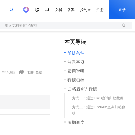
文档
备案
控制台
注册
登录
输入文档关键字查找
验
作计划
器
AI 活动
专业服务
服务伙伴合作计划
开发者社区
加入我们
服务平台百炼
阿里云 OPC 创新助力计划
本页导读
（1）
一站式生成采购清单，支持单品或批量购买
S
io：打造专属 AI 语音助手
S产品伙伴计划（繁花）
峰会
造的大模型服务与应用开发平台
轻量应用服务器
一句话生成原生可编辑精美 PPT 文稿
AI 生产力先锋
Al MaaS 服务伙伴赋能合作
域名
博文
Careers
至高可申请百万元
前提条件
性可伸缩的云计算服务
开启高性价比 AI 编程新体验
Qwen-Audio-3.0-Realtime 端到端实时语音角色扮演
输入一句话想法, 轻松生成专业的 PPT
先锋实践拓展 AI 生产力的边界
快速构建应用程序和网站，即刻迈出上云第一步
Token 补贴，五大权
计划
海大会
伙伴信用分合作计划
商标
问答
社会招聘
注意事项
益加速 OPC 成功
S
eek-V4-Pro
数字证书管理服务（原SSL证书）
一键部署幻兽帕鲁游戏服务器
飞天发布时刻
HOT
划
备案
电子书
校园招聘
费用说明
pSeek-V4-Pro
视频创作，一键激活电商全链路生产力
全托管，含MySQL、PostgreSQL、SQL Server、MariaDB多引擎
实现全站HTTPS，呈现可信的WEB访问
一键购买专属联机服务器，轻松开启游戏
所见，即是所愿
我的收藏
产品详情
更多支持
划
公司注册
镜像站
数据归档
视频生成
语音识别与合成
专属 QwenPaw
短信服务
漫剧工坊：一站式动画创作平台
AI 实训营
HOT
合作伙伴培训与认证
归档后查询数据
划
上云迁移
的智能体编程平台
站生成，高效打造优质广告素材
从聊天伙伴进化为能主动干活的本地数字员工
快速生产连贯的高质量长漫剧
从基础到进阶，Agent 创客手把手教你
国内短信简单易用，安全可靠，秒级触达，全球覆盖200+国家和地区。
e-1.1-T2V
Qwen3-TTS-Flash
lScope
我要反馈
查询合作伙伴
方式一：通过DMS查询归档数据
畅细腻的高质量视频
离线语音合成大模型，多语言方言自适应，低延迟高稳定
n Alibaba Cloud ISV 合作
代维服务
olarDB
建企业门户网站
大数据开发治理平台 DataWorks
10 分钟搭建微信、支付宝小程序
方式二：通过Lindorm查询归档数
创新加速
ope
登录合作伙伴管理后台
我要建议
站，无忧落地极速上线
以可视化方式快速构建移动和 PC 门户网站
100%兼容MySQL、PostgreSQL，兼容Oracle，支持集中和分布式
高效部署网站，快速应用到小程序
Data Agent 驱动的一站式 Data+AI 开发治理平台
e-1.1-I2V
Cosyvoice-V3-Flash
据
安全
畅自然，细节丰富
高表现力语音合成大模型，语音克隆听感自然
我要投诉
上云场景组合购
周期调度
伴
边界网络安全防护产品
漫剧创作，剧本、分镜、视频高效生成
覆盖90%+业务场景，专享组合折扣价
2V
VPN
Fun-ASR