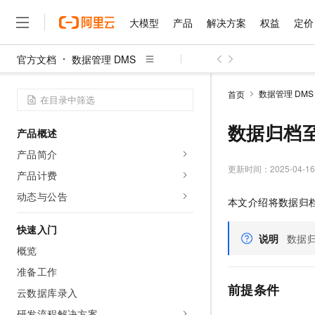
大模型
产品
解决方案
权益
定价
官方文档
数据管理 DMS
大模型
产品
解决方案
权益
定价
云市场
伙伴
服务
了解阿里云
精选产品
精选解决方案
普惠上云
产品定价
精选商城
成为销售伙伴
售前咨询
为什么选择阿里云
千问AI平台
数据管理 DMS
首页
了解云产品的定价详情
大模型服务平台百炼
千问办公，解锁你的工作
普惠上云 官方力荐
分销伙伴
在线服务
网站建设
什么是云计算
大
大模型服务与应用平台
企业级Agent产品，直接
云服务器38元/年起，超
数据归档至L
产品概述
咨询伙伴
多端小程序
技术领先
云上成本管理
售后服务
千问大模型
Agency Agents：拥
官方推荐返现计划
大模型
产品简介
大模型
精选产品
精选解决方案
Salesforce 国际版订阅
稳定可靠
管理和优化成本
多元化、高性能、安全可靠
推荐新用户得奖励，单订单
更新时间：
2025-04-16
销售伙伴合作计划
产品计费
自助服务
友盟天域
安全合规
人工智能与机器学习
AI
文本生成
无影云电脑
HappyHorse 打造一
云工开物
动态与公告
本文介绍将数据归
无影生态合作计划
在线服务
观测云
分析师报告
随时随地安全接入的云上超
高校专属算力普惠，学生认
计算
互联网应用开发
Qwen3.8-Max
HOT
Salesforce On Alibaba C
工单服务
快速入门
智能体时代全能旗舰模型
Tuya 物联网平台阿里云
研究报告与白皮书
说明
数据
云解析DNS
快速拥有专属 OpenClaw
Consulting Partner 合
大数据
容器
概览
免费试用
短信专区
蓝凌 OA
Qwen3.7-Plus
AI 大模型销售与服务生
准备工作
现代化应用
存储
天池大赛
能看、能想、能动手的多模
云原生大数据计算服务 Max
解决方案免费试用 新老
电子合同
前提条件
云数据库录入
面向分析的企业级SaaS模
最高领取价值200元试用
安全
网络与CDN
AI 算法大赛
Qwen3-VL-Plus
畅捷通
研发流程解决方案