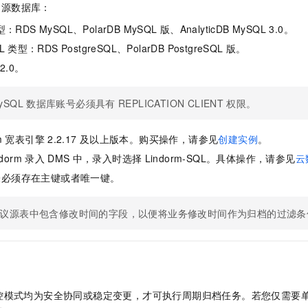
服务生态伙伴
视觉 Coding、空间感知、多模态思考等全面升级
1M上下文，专为长程任务能力而生
云工开物
的源数据库：
企业应用
Night Plan 支持 Qwen 3.8-Max
AI 办公
NEW
Red Hat
30+ 款产品免费体验
夜间 5 折，Qwen/Meoo/TokenPlan 客户专享
AI智能应用
型：
RDS MySQL
、
PolarDB MySQL
版
、
AnalyticDB MySQL 3.0
。
科研合作
ERP
堂（旗舰版）
SUSE
L
类型：
RDS PostgreSQL
、
PolarDB PostgreSQL
版
。
智能客服
AI 应用构建
大模型原生
CRM
 2.0。
2个月
自动承接线索
建站小程序
Qoder
大模型服务平台百炼-应用模版
OA 办公系统
HOT
NEW
ySQL
数据库账号必须具有
REPLICATION CLIENT
权限。
面向真实软件
个人版上线、团队版降价；千问3.8-Max首发发尝鲜
丰富多元化的应用模版和解决方案
力提升
财税管理
模板建站
万有无界
大模型服务平台百炼-智能体
400电话
定制建站
m
宽表引擎
2.2.17
及以上版本。购买操作，请参见
创建实例
。
的模型效果
灵活可视化地构建企业级 Agent
ndorm
录入
DMS
中，录入时选择
Lindorm-SQL。具体操作，请参见
云
方案
广告营销
模板小程序
秒悟
人工智能平台 PAI
表必须存在主键或者唯一键。
定制小程序
云端极速 AI 
新一代 AI 视频生成模型，深度适配广告营销等场景
AI Native 的算法工程平台，一站式完成建模、训练、推理服务部署
APP 开发
议源表中包含修改时间的字段，以便将业务修改时间作为归档的过滤条
建站系统
AI 应用
10分钟微调：让0.6B模型媲美235B模型
多模态数据信
依托云原生高可用架构,实现Dify私有化部署
用1%尺寸在特定领域达到大模型90%以上效果
控模式均为安全协同或稳定变更，才可执行周期归档任务。若您仅需要