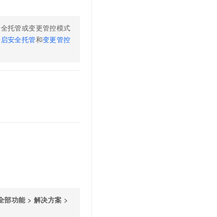
t.diy 一步搞定创意建站
构建大模型应用的安全防护体系
通过自然语言交互简化开发流程,全栈开发支持
通过阿里云安全产品对 AI 应用进行安全防护
安全托管或变更管控模式
开启安全托管
和
变更管控
全部功能
>
解决方案
>