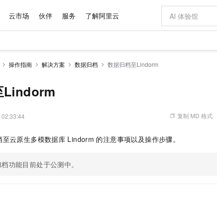
云市场
伙伴
服务
了解阿里云
AI 特惠
数据与 API
成为产品伙伴
企业增值服务
最佳实践
价格计算器
AI 场景体
基础软件
产品伙伴合
阿里云认证
市场活动
配置报价
大模型
操作指南
解决方案
数据归档
数据归档至Lindorm
自助选配和估算价格
新方式
域名与网站
睿译宝，AI翻译排版一步到位
智启 AI 普惠权益
产品生态集成认证中心
企业支持计划
云上春晚
千问官方 MaaS 平台，为开发者和 Agent 而生，新用户赠送 1 亿 + tokens 额度
云服务器 EC
Qwen Aud
AI Coding
阿里云Maa
2026 阿里云
为企业打
数据集
Windows
大模型认证
模型
NEW
NEW
交付可用成果
值低价云产品抢先购
提供智能易用的域名与建站服务
上传文档即自动完成翻译和格式还原
至高享 1亿+免费 tokens，加速 Al 应用落地
安全可靠、弹
智能编程，一键
indorm
产品生态伙伴
专家技术服务
云上奥运之旅
弹性计算合作
阿里云中企出
手机三要素
宝塔 Linux
全部认证
价格优势
有专属领域专家
对象存储 OSS
GLM-5.2：长任务时代开源旗舰模型
阿里云 OPC 创新助力计划
云数据库 RD
即刻拥有 DeepS
AI 电商营销
产品生态伙伴工作台
企业增值服务台
云栖战略参考
云存储合作计
云栖大会
身份实名认证
CentOS
训练营
推动算力普惠，释放技术红利
的大模型服务
最高返9万
多领域专家智能体,一键组建 AI 虚拟交付团队
至高百万元 Token 补贴，加速一人公司成长
稳定、安全、高性价比、高性能的云存储服务
真正可用的 1M 上下文,一次完成代码全链路开发
轻松解锁专属 Dee
从图文生成到
复制 MD 格式
 02:33:44
云上的中国
数据库合作计
活动全景
短信
Docker
图片和
站式影视创作平台
人工智能平台 PAI
Hermes Agent，打造自进化智能体
Token Plan 模型订阅计划
Qoder
5 分钟轻松部署
AI 广告创作
企业成长
大模型
NEW
信息公告
档至
云原生多模数据库
Lindorm
的注意事项以及操作步骤。
看见新力量
云网络合作计
OCR 文字识别
JAVA
级电脑
证享300元代金券
可视化编排打通从文字构思到成片全链路闭环
一站式AI开发、训练和推理服务
自主进化，持久记忆，越用越聪明
Qwen3.8-Max 首发尝鲜，限时加量 10 倍，夜间低至2折
面向真实软件
图文、视频一
Kimi-K3
HappyHors
NEW
魔搭 Mode
loud
服务实践
官网公告
Kimi 最新旗舰模型，长程编程与推理利器
让文字生成流
金融模力时刻
Salesforce O
版
发票查验
全能环境
归档功能目前处于公测中。
Qoder CN
Claude Code + GStack 打造工程团队
千问办公，限时限量积分加倍
云原生数据库 P
低代码高效构
AI 建站
NEW
作计划
计划
创新中心
魔搭 ModelSc
健康状态
让AI从“聊天伙伴”进化为能干活的“数字员工”
覆盖公网/内网、递归/权威、移动APP等全场景解析服务
安装技能 GStack，拥有专属 AI 工程团队
你的AI工作搭子，覆盖日常办公高频场景
基于千问大模型等，支持代码智能生成、研发智能问答
0 代码专业建
客户案例
天气预报查询
操作系统
Deepseek-v4-pro
HappyHors
态合作计划
态智能体模型
旗舰 MoE 大模型，百万上下文与顶尖推理能力
图生视频，流
Compute
同享
容器服务 Kubernetes 版 ACK
万小智 AI 建站低至 15元/月
云防火墙
AI 短剧/漫剧
快递物流查询
WordPress
成为服务伙
高校合作
式云数据仓库
点，立即开启云上创新
提供一站式管理容器应用的 K8s 服务
送.CN域名，送备案服务码
云原生的云上
AI助力短剧
GLM-5.2
Wan2.7-T
Ubuntu