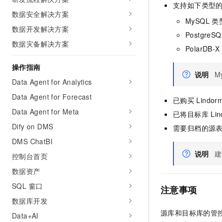
支持如下类型
AI 产品 免费试用
网络
安全
云开发大赛
数据安全解决方案
Tableau 订阅
1亿+ 大模型 tokens 和 
MySQL
类
数据开发解决方案
可观测
入门学习赛
中间件
AI空中课堂在线直播课
PostgreSQ
140+云产品 免费试用
大模型服务
数据灾备解决方案
上云与迁云
PolarDB-X
产品新客免费试用，最长1
数据库
生态解决方案
千问AI平台-Token Plan
操作指南
企业出海
大模型ACA认证体验
大数据计算
说明
M
助力企业全员 AI 认知与能
Data Agent for Analytics
行业生态解决方案
政企业务
媒体服务
千问AI平台-模型体验
Data Agent for Forecast
开发者生态解决方案
已购买
Lindor
在线体验全尺寸、多种模态
Data Agent for Meta
企业服务与云通信
已将目标库
Li
AI 开发和 AI 应用解决
Happy 系列大模型
Dify on DMS
需要归档的源
域名与网站
DMS ChatBI
终端用户计算
说明
建
控制台首页
数据资产
Serverless
大模型解决方案
SQL 窗口
注意事项
开发工具
快速部署 Dify，高效搭建 
数据库开发
迁移与运维管理
源库和目标库的管
Data+AI