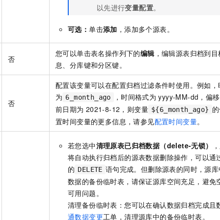
以先进行
变量配置
。
可选：
单击
添加
，添加多个源表。
您可以单击表名操作列下的
编辑
，编辑源表归档到目
否
息、分库键和分区键。
配置该变量可以在配置归档过滤条件时使用。例如，
为
，时间格式为
yyyy-MM-dd，偏
6_month_ago
否
前日期为
2021-8-12，则变量
的
${6_month_ago}
置时间变量的更多信息，请参见
配置时间变量
。
若您选中
清理原表已归档数据（delete-无锁）
，
将自动执行归档后的源表数据删除操作，可以通
的
语句完成。但删除源表的同时，源库
DELETE
数据的备份临时表，请保证源库空间充足，避免
可用问题。
清理备份临时表：您可以在确认数据归档完成且
通数据变更
工单，清理源库中的备份临时表。