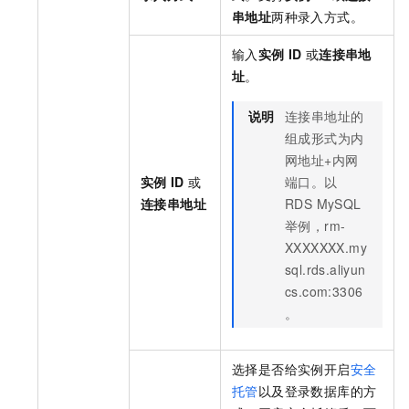
串地址
两种录入方式。
输入
实例
ID
或
连接串地
址
。
说明
连接串地址的
组成形式为内
网地址+内网
实例
ID
或
端口。以
连接串地址
RDS MySQL
举例，rm-
XXXXXXX.my
sql.rds.aliyun
cs.com:3306
。
选择是否给实例开启
安全
托管
以及登录数据库的方