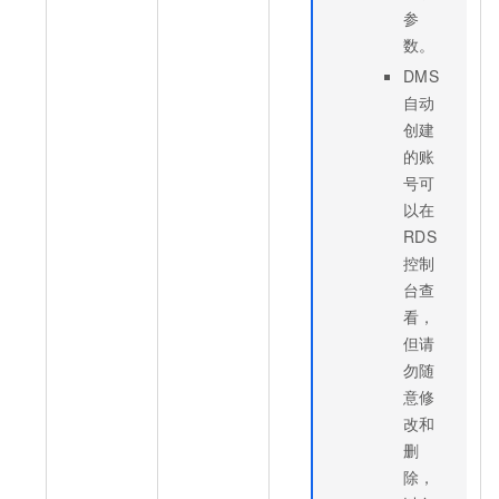
参
数。
DMS
自动
创建
的账
号可
以在
RDS
控制
台查
看，
但请
勿随
意修
改和
删
除，