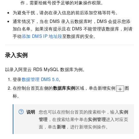
作，需要给账号授予足够的对象操作权限。
为避免干扰，请勿在录入信息的前后添加空格等符号。
通常情况下，当在
DMS
录入云数据库时，DMS
会提示您添
加白名单。如果没有提示且在
DMS
不能管理该数据库，则请
手动
添加
DMS IP
地址段
至数据库的安全。
录入实例
以录入阿里云
RDS MySQL
数据库为例。
登录
数据管理
DMS 5.0
。
在控制台首页左侧的
数据库实例
区域，单击新增实例
图
标。
说明
您也可以在控制台首页的搜索框中，输入
实例
管理
，在搜索结果中单击
实例管理
进入对应页
面，单击
新增
，进行新增实例操作。