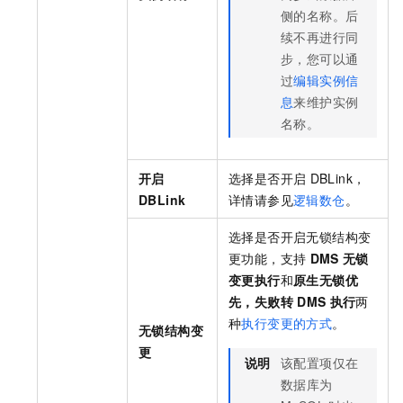
侧的名称。后
续不再进行同
步，您可以通
过
编辑实例信
息
来维护实例
名称。
开启
选择是否开启
DBLink，
DBLink
详情请参见
逻辑数仓
。
选择是否开启无锁结构变
更功能，支持
DMS
无锁
变更执行
和
原生无锁优
先，失败转
DMS
执行
两
种
执行变更的方式
。
无锁结构变
更
说明
该配置项仅在
数据库为