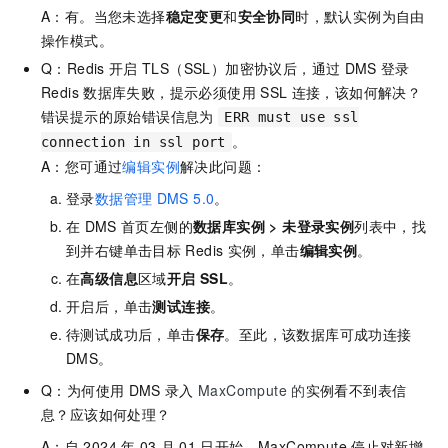
A：有。当您未选择
稳定变更
和
安全协同
时，默认实例为自由
操作模式。
Q：Redis
开启
TLS（SSL）加密协议后，通过
DMS
登录
Redis
数据库失败，提示必须使用
SSL
连接，该如何解决？
错误提示的原始错误信息为
ERR must use ssl
。
connection in ssl port
A：您可通过
编辑实例
解决此问题：
登录
数据管理
DMS 5.0
。
在
DMS
首页左侧的
数据库实例
>
未登录实例
列表中，找
到并右键单击目标
Redis
实例，单击
编辑实例
。
在
高级信息
区域
开启
SSL
。
开启后，单击
测试连接
。
待测试成功后，单击
保存
。至此，该数据库可成功连接
DMS。
Q：为何使用
DMS
录入
MaxCompute
的
实例看不到表信
息？应该如何处理？
A：
自
2024
年
03
月
01
日开始，MaxCompute
停止对新增