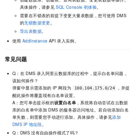
具体操作，请参见
SQL Console
初体验
。
需要在不锁表的前提下变更大量表数据，您可使用
DMS
的
无锁数据变更
。
导出表数据
。
使用
AddInstance
API
录入实例。
常见问题
Q：在
DMS
录入阿里云数据库的过程中，提示白名单问题，
该如何操作？
弹窗中显示需添加的 IP 网段为
，并提
100.104.175.0/24
醒此操作将覆盖现有白名单设置。
A：您可单击提示框的
设置白名单
，系统将自动尝试在云数据
库的白名单中添加
DMS
的服务器访问地址。若自动添加白名
单失败，则需要您手动进行添加。具体操作，请参见
添加
DMS IP
地址段
。
Q：DMS
没有自由操作模式了吗？