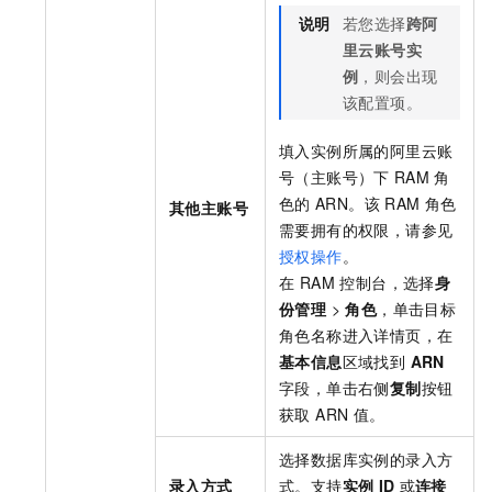
说明
若您选择
跨阿
里云账号实
例
，则会出现
该配置项。
填入实例所属的阿里云账
号（主账号）下
RAM
角
色的
ARN。该
RAM
角色
其他主账号
需要拥有的权限，请参见
授权操作
。
在 RAM 控制台，选择
身
份管理
>
角色
，单击目标
角色名称进入详情页，在
基本信息
区域找到
ARN
字段，单击右侧
复制
按钮
获取 ARN 值。
选择数据库实例的录入方
录入方式
式。支持
实例
ID
或
连接