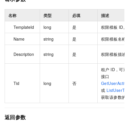
名称
类型
必填
描述
TemplateId
long
是
权限模板 ID。
Name
string
是
权限模板名称
Description
string
是
权限模板描述
租户 ID，可
接口
Tid
long
否
GetUserActiv
或
ListUserTe
获取该参数的
返回参数