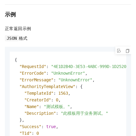
示例
正常返回示例
格式
JSON
{
"RequestId"
:
"4E1D2B4D-3E53-4ABC-999D-1D2520B347
"ErrorCode"
:
"UnknownError"
,
"ErrorMessage"
:
"UnknownError"
,
"AuthorityTemplateView"
:
{
"TemplateId"
:
1563
,
"CreatorId"
:
0
,
"Name"
:
"测试模板。"
,
"Description"
:
"此模板用于业务测试。"
}
,
"Success"
:
true
,
"Tid"
:
0