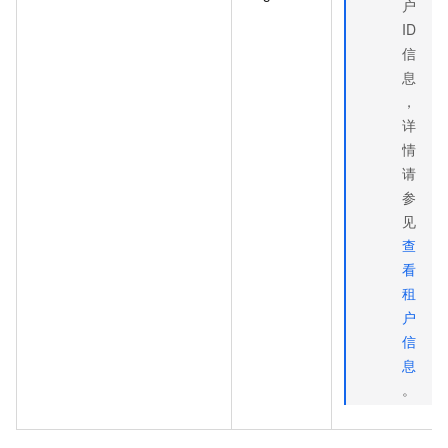
户
ID
信
息
，
详
情
请
参
见
查
看
租
户
信
息
。