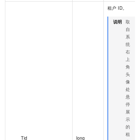
租户 ID。
说明
取
自
系
统
右
上
角
头
像
处
悬
停
展
示
的
租
Tid
long